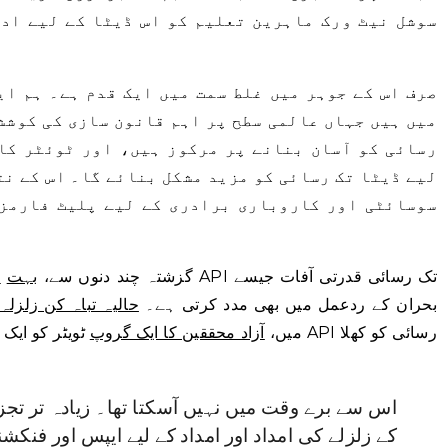
سوشل نیٹ ورک ماہرین تعلیم کو اس ڈیٹا کے لیے اد
میں ہیں جہاں عالمی سطح پر اہم قانون سازی کی کوشش
رسائی کو آسان بنانے پر مرکوز ہیں، اور ٹوئٹر کا
لیے ڈیٹا تک رسائی کو مزید مشکل بنائے گا۔ اس کے ن
سوسائٹی اور کاروباری برادری کے لیے پلیٹ فارمز 
گزشتہ چند دنوں سے،
بہت
م
بحران کے ردعمل میں بھی مدد کرتی ہے۔
حالیہ تباہ کن زلزلہ
میں،
آزاد محققین کا ایک گروپ
ٹویٹر کو ایک کھل
اس سے برے وقت میں نہیں آسکتا تھا۔ زیادہ تر تجزی
کے زلزلے کی امداد اور امداد کے لیے ایپس اور فنکش