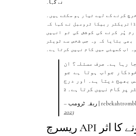
نے کہا۔
خرچ کرنے کے لیے تیار ہو سکتے ہیں۔
ڈائریکٹر ربیکا ٹرومبل نے کہا کہ
م پُر کرنے کی کوشش کی تو انہیں
بھی بتایا کہ وہ جس شخص سے ٹویٹر
ہ اب کمپنی میں کام نہیں کرتا ہے۔
جا رہا ہے۔ صرف مسئلہ؟ ان
خودکار جواب ہوتا ہے جو
 بھیج دیتا ہے۔ اور درج
rebekahtromble@fe)
2023
ند ہونے کا اثر