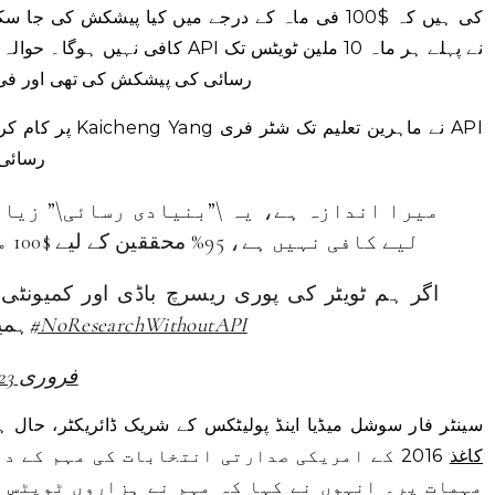
کی ہیں کہ $100 فی ماہ کے درجے میں کیا پیشکش کی 
کافی نہیں ہوگا۔ حوالہ کے لیے، اکیڈم
رسائی کی پیشکش کی تھی اور فی ایپ فی 15 منٹ میں 50 د
رسائی 
میرا اندازہ ہے، یہ \”بنیادی رسائی\” زیا
لیے کافی نہیں ہے، 95% محققین کے لیے $100 ماہانہ فیس بہت زیادہ ہے۔
اگر ہم ٹویٹر کی پوری ریسرچ باڈی اور کمیونٹی 
#NoResearchWithoutAPI
ہمیں
10 فروری 2023
جوشوا ٹکر، NYU سینٹر فار سوشل میڈیا اینڈ پولیٹکس کے شریک ڈائریکٹر، 
کاغذ
2016 کے امریکی صدارتی انتخابات کی مہم کے 
مہمات پر۔ انہوں نے کہا کہ مہم نے ہزاروں ٹویٹس 