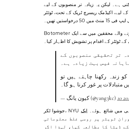
جا سکتی ہے۔ لیکن یہ زیادہ تر منصوبوں کے لیے
ک ریسرچ ٹریک کے تحت، ٹوئٹر API نے پہلے ہر ماہ 10 ملین ٹویٹس تک
رخواستیں تھیں۔
Botometer پر کام کرنے والے محققین میں سے ایک Kaicheng Yang نے ماہرین تعلیم تک شٹر فری API
کے ٹوئٹر کے اقدام پر تشویش کا اظہار کیا۔
دہ تر تحقیقی منصوبوں کے
کو زندہ رکھنا چاہتے ہیں تو
 متبادلات پر غور کرنا ہو گا۔
— کیون یانگ (@yang3kc)
حال ہی میں شائع ہوئے۔
ایک
دوران ٹویٹر پر روسی غلط معلوماتی
کے ڈیٹا کا مطالعہ کیا، لہذا اگر