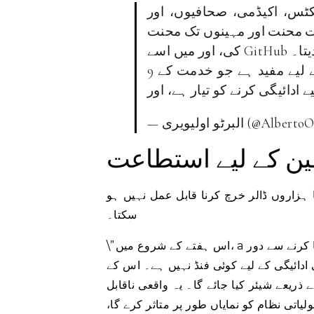
، صحافیوں، اور OSINT لوگوں کے لیے ڈیٹا
بہت محنت اور مہینوں تک محنت
 کر دیتا۔
9 دنوں میں میرا کام اب صرف ایک چھوٹی اقلیت کے لیے مفید ہے جو خدمت کے
یری (@AlbertoOlivie13)
ن کے لیے استطاعت
ہزاروں ڈالر خرچ کرنا قابل عمل نہیں ہو
سکتا۔
ا کرنے سے دور
\”اس ہفتے کے شروع میں، a
 ادائیگی کے لیے کوئی فنڈ نہیں ہے۔ اس کے
 ذریعے شیئر کیا جائے گا۔ یہ واقعی ناقابل
لیاتی نظام کو نمایاں طور پر متاثر کرے گا،