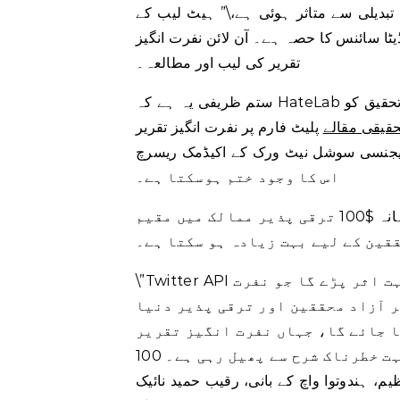
 تبدیلی سے متاثر ہوئی ہے،\” ہیٹ لیب کے
ٹا سائنس کا حصہ ہے۔ آن لائن نفرت انگیز
تقریر کی لیب اور مطالعہ۔
حقیق کو
حقیقی مقالے
پلیٹ فارم پر نفرت انگیز تقریر
ی سوشل نیٹ ورک کے اکیڈمک ریسرچ API کا استعمال کر رہی ہے۔ لیکن نئے ورژن میں
اس کا وجود ختم ہوسکتا ہے۔
ٹویٹر نے اس بات پر بھی غور نہیں کیا کہ بنیادی رسائی کے لیے ماہانہ $100 ترقی پذیر ممالک میں مقیم
قین کے لیے بہت زیادہ ہو سکتا ہے۔
\”Twitter API تک مفت رسائی ختم کرنے کے فیصلے سے ان محققین پر بہت اثر پڑے گا جو نفرت
ر آزاد محققین اور ترقی پذیر دنیا
ا جائے گا، جہاں نفرت انگیز تقریر
ٹویٹر پر بہت خطرناک شرح سے پھیل رہی ہے۔ 100 USD فی ماہ اور 1,200 USD فی سال ادا کرنا ان
م، ہندوتوا واچ کے بانی، رقیب حمید نائیک