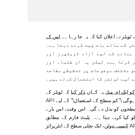
ویٹر نے اعلان کیا کہ یہ جا رہا ہے
ر کے ساتھ بات چیت کرنے دیتا ہے۔
بنانے کے لیے آزاد ڈویلپرز اور
 کرتا ہے، لیکن یہ ان طلباء اور
و مختلف موضوعات پر تحقیقی مقاصد
ے لیے ٹوئٹر کا استعمال کرتے ہیں۔
کو ایک ای میل
یہ کہاں
ذکر کیا
کہ ٹویٹر کے
API تک رسائی کے لیے بنیادی درجے – جس کی لاگت $100 فی مہینہ ہوگی \”کم سطح کے استعمال\” کے لیے
سطحوں کو بدل دے گی۔ اس وقت، اس بارے
کیسی نیوٹن