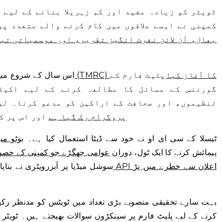
ٹویٹر کو زیادہ مفید اور کم زہریلا بنانے کے لیے 
کمپنی نے ایسے علاقوں میں کام کرنے والے متعدد پ
بھال، آن لائن نفرت انگیز تقریر، اور موسمیاتی تب
ٹویٹر ماڈریشن ریسرچ کنسورشیم (TMRC) کا آغاز کیا
پلیٹ فارم کے
اس سال کے شروع میں
گورننس کے مسائل کا مطالعہ کرنے کے لیے اکیڈ
تنظیموں، اور صحافت کے اراکین کو مدعو کرنا۔ لیک
پروگرام رک گیا ہے
اور اس پر ک
ٹیسلا کے سی ای او نے خود سے ڈیٹا استعمال کیا ہے۔
بوٹو می
پیمائش کرنے کا ایک ٹول، دوران
عوامی جھگڑے جو کمپنی کے حصول
سوشل میڈیا پر آبزرویٹری نے بنا
بہت سارے تحقیقی منصوبے بڑی تعداد میں ٹویٹس کو مدنظر رک
کرنے کے لیے پلیٹ فارم پر سینکڑوں سوالات بھیجتے ہیں۔ ٹویٹر