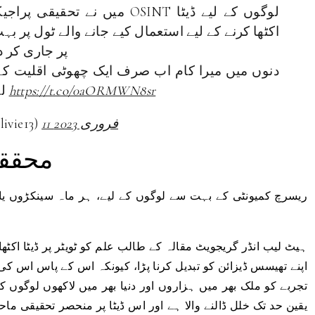
میں نے تحقیقی پراجیکٹس، اکیڈمی
اکٹھا کرنے کے لیے استعمال کیے جانے والے ٹول پر 
کی، اور میں اسے GitHub پر جاری
https://t.co/0aORMWN8sr
لیے ادائیگی کرنے کو تیار ہے، اور
11 فروری 2023
— البرٹو اولیو
محققی
ریسرچ کمیونٹی کے بہت سے لوگوں کے لیے، ہر ماہ سینکڑوں یا 
ہیٹ لیب
انڈر گریجویٹ مقالہ کے طالب علم کو ٹویٹر پر ڈیٹا اکٹھ
اپنے تھیسس ڈیزائن کو تبدیل کرنا پڑا، کیونکہ اس کے پاس اس کی
تجربے کو ملک بھر میں ہزاروں اور دنیا بھر میں لاکھوں لوگوں کے
یقین حد تک خلل ڈالنے والا ہے اور اس ڈیٹا پر منحصر تحقیقی ماحو