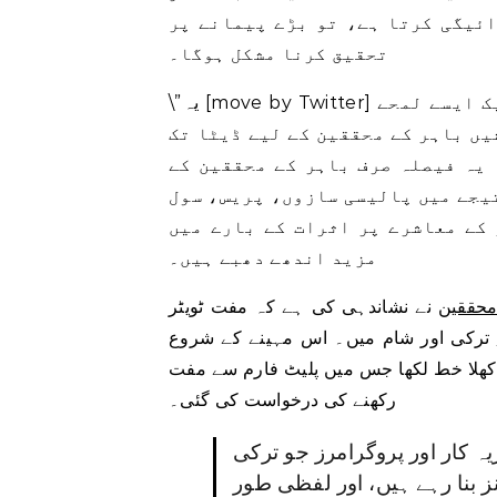
ائیگی کرتا ہے، تو بڑے پیمانے پر
تحقیق کرنا مشکل ہوگا۔
\”یہ [move by Twitter] صرف اس کے جوہر میں غلط سمت میں ایک قدم ہے۔ ہم ایک ایسے لمحے
یں باہر کے محققین کے لیے ڈیٹا تک
 یہ فیصلہ صرف باہر کے محققین کے
تیجے میں پالیسی سازوں، پریس، سول
کے معاشرے پر اثرات کے بارے میں
مزید اندھے دھبے ہیں۔
حققین
نے نشاندہی کی ہے کہ مفت ٹویٹر API تک رسائی قدرتی آفات جیسے
ترکی اور شام میں۔ اس مہینے کے شروع
ا خط لکھا جس میں پلیٹ فارم سے مفت API رسائی کو کھلا
رکھنے کی درخواست کی گئی۔
ہ کار اور پروگرامرز جو ترکی
نز بنا رہے ہیں، اور لفظی طور