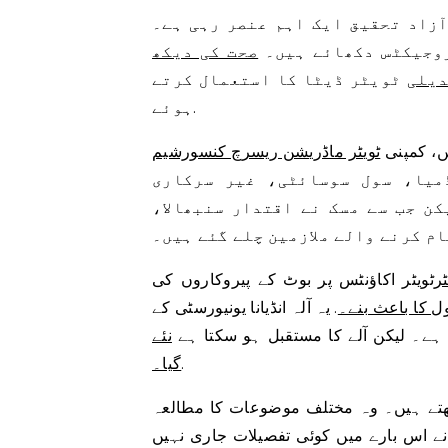
آزاد تحقیق ایک اہم عنصر رہی ہے۔
روجیکٹس دکھائے ہیں۔
صحت کی دیکھ
دیلی
ٹویٹر ڈیٹا کا استعمال کرتے
ہوئے.
، کمپنی
میا، سول سوسائٹی، غیر سرکاری
ن جب سے مسک نے اقتدار سنبھالا،
ام کرنے والے ملازمین چلے گئے ہیں۔
ٹر
ٹویٹر اکاؤنٹس پر بوٹ کے پیروکاروں کی
 کا باعث بنے۔
. یہ آلہ انڈیانا یونیورسٹی کے
یا ہے۔ لیکن آلے کا مستقبل ہو سکتا ہے
نئے API اعلان سے خطرے میں پڑ
.
گیا۔
ھتے ہیں۔ وہ مختلف موضوعات کا مطالعہ
 نے اس بارے میں کوئی تفصیلات جاری نہیں