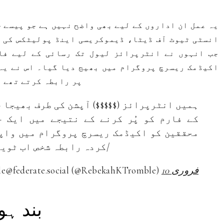
یہ عمل ان اداروں کے لیے بھی واضح نہیں ہے جو پیسے 
انسٹی ٹیوٹ آف ڈیٹا، ڈیموکریسی اینڈ پولیٹکس کی 
جب انہوں نے انٹرپرائز لیول تک رسائی کے لیے فار
اکیڈمک ریسرچ پروگرام میں بھیج دیا گیا۔ اس نے یہ 
پر رابطہ کرتے تھے و
ہمیں انٹرپرائز ($$$$$) آپشن کی طرف بھیجا 
کے فارم کو پُر کرنے کے نتیجے میں ایک 
محققین کو اکیڈمک ریسرچ پروگرام میں واپس
کردہ رابطہ شخص اب ٹویٹر پر کام نہیں کرتا ہے۔ 2/
10 فروری
– ربقہ ٹرومب | derate.social (@RebekahKTromble
ریسرچ API ب