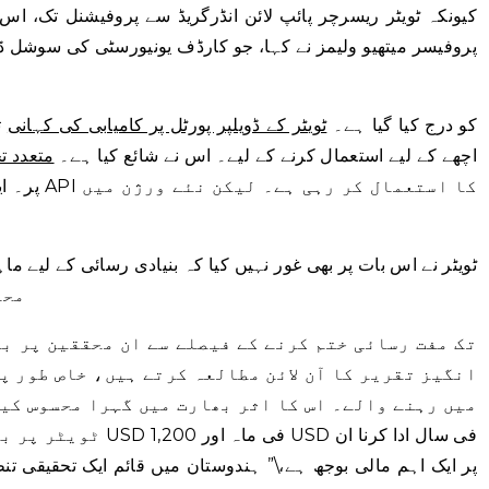
کیونکہ ٹویٹر ریسرچر پائپ لائن انڈرگریڈ سے پروفیشنل تک، اس
پروفیسر میتھیو ولیمز نے کہا، جو کارڈف یونیورسٹی کی سوشل ڈی
ستم ظریفی یہ ہے کہ HateLab کو درج کیا گیا ہے۔
ٹویٹر کے ڈویلپر پورٹل پر کامیابی کی کہانی
ت
اچھے کے لیے استعمال کرنے کے لیے۔ اس نے شائع کیا ہے۔
متعدد ت
پر۔ ایجنس
محق
انگیز تقریر کا آن لائن مطالعہ کرتے ہیں، خاص طور پ
میں رہنے والے۔ اس کا اثر بھارت میں گہرا محسوس کی
پر ایک اہم مالی بوجھ ہے،\” ہندوستان میں قائم ایک تحقیقی تنظی