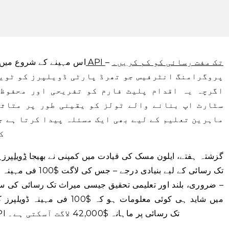
اس کے API تک مفت رسائی کو کم کریں۔
–
اس مہینے کے شروع میں، ٹ
پروگرامنگ انٹرفیس جو تھرڈ پارٹی ڈویلپرز کو ٹویٹ
اگرچہ یہ اقدام پلیٹ فارم کو تفریحی اور محفوظ 
سٹارٹ اپ بنانے والے ٹولز کو یقینی طور پر متاثر
ماہرین تعلیم کے لیے بھی ایک مسئلہ پیدا کرتا ہے ج
ک
گزشتہ ہفتے، ایلون مسک کی قیادت میں کمپنی نے بھیجا
ڈویلپرز 
– ضروری، بلند اور تعلیمی تحقیق جیسی میراث تک رسائی کی 
میں شاید ہی کوئی معلومات ہو کہ $100 فی مہینہ ڈویلپرز کو کیا کرنے دیتا ہے۔ پلیٹ فارم کے مطابق
، ایک نچلی سطح کے انٹرپرائز API تک رسائی پر ماہانہ $42,000 لاگت آسکتی ہے۔