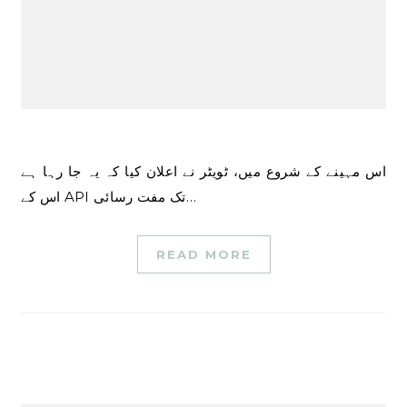
اس مہینے کے شروع میں، ٹویٹر نے اعلان کیا کہ یہ جا رہا ہے
اس کے API تک مفت رسائی…
READ MORE