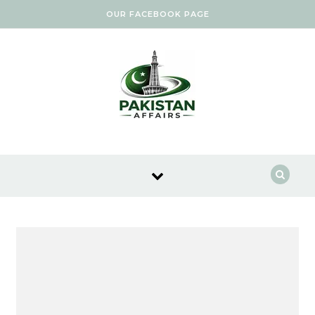
Skip to content
OUR FACEBOOK PAGE