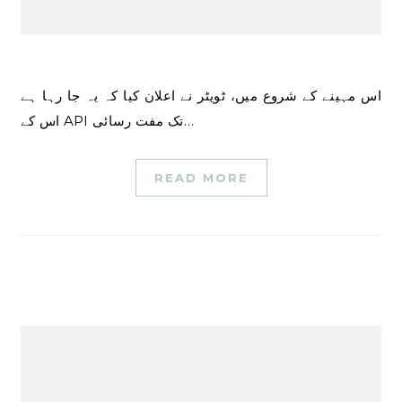
اس مہینے کے شروع میں، ٹویٹر نے اعلان کیا کہ یہ جا رہا ہے
اس کے API تک مفت رسائی…
READ MORE