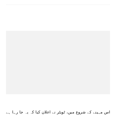
اس مہینے کے شروع میں، ٹویٹر نے اعلان کیا کہ یہ جا رہا ہے