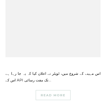
اس مہینے کے شروع میں، ٹویٹر نے اعلان کیا کہ یہ جا رہا ہے
اس کے API تک مفت رسائی…
READ MORE