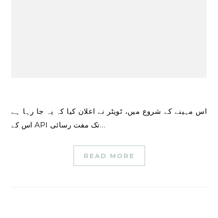
اس مہینے کے شروع میں، ٹویٹر نے اعلان کیا کہ یہ جا رہا ہے
اس کے API تک مفت رسائی…
READ MORE