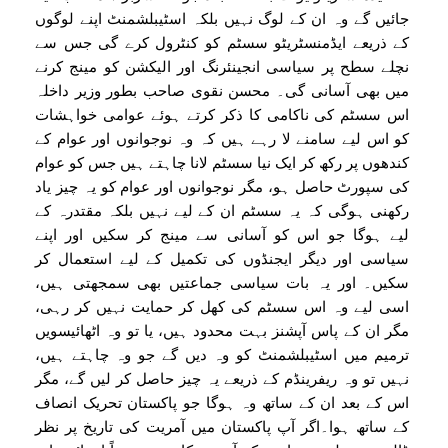
جائیں گے وہ ان کے لوگ نہیں بلکہ اسٹیبلشمنٹ اپنے لوگوں
کے ذریعے ایڈمنسٹریٹو سسٹم کو کنٹرول کرے گی جس سے
نچلے سطح پر سیاسی انجینئرنگ اور الیکشن کو مینج کرنے
میں بھی آسانی گی۔ محسن نقوی صاحب بطور وزیر داخلہ
اس سسٹم کی ناکامی کا ذکر کرتے ہوئے عوامی خواہشات
کو اس لیے سامنے لا رہے ہیں کہ وہ نوجوانوں اور عوام کے
کندھوں پر رکھ کر ایک نیا سسٹم لانا چاہتے ہیں جس کو عوام
کی سپورٹ حاصل ہو، مگر نوجوانوں اور عوام کو یہ چیز یاد
رکھنی ہوگی کہ یہ سسٹم ان کے لیے نہیں بلکہ مقتدرہ کے
لیے ہوگا جو اس کو آسانی سے مینج کر سکیں اور اپنے
سیاسی اور دیگر ایجنڈوں کی تکمیل کے لیے استعمال کر
سکیں۔ اور یہ بات سیاسی جماعتیں بھی سمجھتی ہیں،
اسی لیے وہ اس سسٹم کی کھل کر حمایت نہیں کر رہی،
مگر ان کے پاس آپشنز بہت محدود ہیں، یا تو وہ اٹھائیسویں
ترمیم میں اسٹیبلشمنٹ کو وہ دیں گے جو وہ چاہتے ہیں،
نہیں تو وہ ریفرینڈم کے ذریعے یہ چیز حاصل کر لیں گے، مگر
اس کے بعد ان کے ساتھ وہ ہوگا جو پاکستان تحریک انصاف
کے ساتھ ہوا۔اگر آپ پاکستان میں آمریت کی تاریخ پر نظر