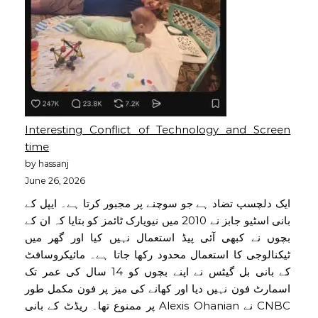
Interesting Conflict of Technology and Screen
time
by hassanj
June 26, 2026
ایک دلچسپ تضاد ہے جو سوچنے پر مجبور کرتا ہے۔ ایپل کے
بانی اسٹیو جابز نے 2010 میں نیویارک ٹائمز کو بتایا کہ ان کے
بچوں نے کبھی آئی پیڈ استعمال نہیں کیا اور گھر میں
ٹیکنالوجی کا استعمال محدود رکھا جاتا ہے۔ مائیکروسافٹ
کے بانی بل گیٹس نے اپنے بچوں کو 14 سال کی عمر تک
اسمارٹ فون نہیں دیا اور کھانے کی میز پر فون مکمل طور
پر ممنوع تھا۔ ریڈٹ کے بانی Alexis Ohanian نے CNBC