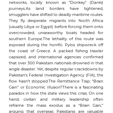
networks, locally known as “Donkey” (Danki)
journeys.As land borders have tightened,
smugglers have shifted to deadly maritime routes.
They fly desperate migrants into North Africa
(usually Libya or Egypt) before forcing them onto
overcrowded, unseaworthy boats headed for
southern Europe.The lethality of this route was
exposed during the horrific Pylos shipwreck off
the coast of Greece. A packed fishing trawler
capsized, and international agencies confirmed
that over 300 Pakistani nationals drowned in that
single disaster. Yet, despite regular crackdowns by
Pakistan’s Federal Investigation Agency (FIA), the
flow hasn’t stopped.The Remittance Trap: “Brain
Gain” or Economic Illusion?There is a fascinating
paradox in how the state views this crisis. On one
hand, civilian and military leadership often
reframe the mass exodus as a “Brain Gain,”
arguing that overseas Pakistanis are valuable