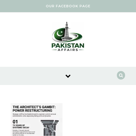
Skip to content
OUR FACEBOOK PAGE