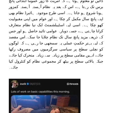
ڈالیں تو معلوم ہوتا ہے کہ آمریت کا زور عموماً ابتدائی پانچ
برس تک رہتا ہے، اس کے بعد یہ نظام آہستہ آہستہ کمزور
ہونا شروع ہو جاتا ہے۔ اسی طرح موجودہ ہائبرڈ نظام بھی
اپنے پانچ سال مکمل کر چکا ہے اور عوام میں اپنی مقبولیت
کھو چکا ہے۔ اسی لیے اسٹیبلشمنٹ ایک نیا نظام متعارف
کرانا چاہتی ہے، جسے دوبارہ عوامی تائید حاصل ہو اور جس
کے ذریعے مزید پانچ سال تک نظام چلایا جا سکے۔اس مقصد
کے لیے بہتر حکمتِ عملی یہ سمجھی جا رہی ہے کہ لوگوں
کو نچلی سطح پر سیاسی سرگرمیوں میں مصروف رکھا
جائے، انہیں مقامی سطح پر زیادہ سے زیادہ متحرک کیا جائے،
جبکہ بالائی سطح پر بیٹھ کر مجموعی نظام کو کنٹرول کیا
جائے۔