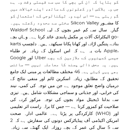
کو بتایا کہ ان کی بچی کا سب سے قیمتی وقت وہ ہے
جب وہ بلاکس اور کھلونوں کے ساتھ، اپنے خیالات میں
گم رہتی ہے — اس لیے وہ ٹیکنالوجی کے استعمال کو
سختی سے محدود رکھتے ہیں۔ Silicon Valley کا مشہور
Waldorf School گیارہ سال سے کم عمر بچوں کے لیے
الیکٹرانک آلات پر مکمل پابندی عائد کرتا ہے۔ وہاں بچے go-
karts بناتے، پتنگیں اڑاتے اور کھانا پکانا سیکھتے ہیں۔ دلچسپ
بات یہ ہے کہ اس اسکول کے زیادہ تر طلباء Apple،
Google اور Uber جیسی کمپنیوں کے ملازمین کے بچے
ہیں۔ یہ محض ذاتی پسند کا معاملہ نہیں — سائنس
بھی یہی کہتی ہے۔ 46 مختلف مطالعات پر مبنی ایک جامع
تحقیق کے مطابق، زیادہ اسکرین ٹائم اور منفی نتائج کے
درمیان واضح تعلق موجود ہے جن میں توجہ کی کمی، نیند
کی خرابی، اور جذباتی و سماجی مشکلات شامل ہیں۔ تیزی
سے بدلتا ڈیجیٹل مواد بچوں کی توجہ مرکوز کرنے کی
صلاحیت کو کمزور کرتا ہے — جس کا براہ راست اثر تعلیمی
کارکردگی پر پڑتا ہے۔ عالمی ادارہ صحت (WHO) اور
امریکن اکیڈمی آف پیڈیاٹرکس دونوں کی سفارش ہے کہ 2
سے 5 سال کی عمر کے بچے روزانہ ایک گھنٹے سے زیادہ