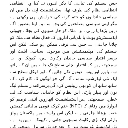
جس سسٹم کی تباہی کا ذکر انہوں نے کیا وہ انتظامی
انتظامی نظام کی طرف تھا، اسٹیبلشمنٹ اپنے دل میں ان
سیاسی خاندانوں کو ختم کرنے کی خواہش بھی رکھتی ہے
مگر اپنی سیاسی مصلحتوں کی وجہ سے وہ اپنا منصوبہ اگے
نہیں بڑھا پا رہی ، وہ ملک کو چار صوبوں کی بجائے چھوٹی
ایڈمنسٹریٹو یونٹ یا بلدیاتی اداروں کے فعال نظام سے ملک کو
چلانا چاہتی ہے جس سے ترقی ممکن ہو سکے. لیکن اس
سسٹم کی امپلیمینٹیشن میں موجودہ سیاسی ایلیٹ اور
برسر اقتدار سیاسی خاندان رکاوٹ ہیں، کیونکہ وہ یہ
سمجھتے ہیں کہ اقتدار نچلی سطح تک جانے میں ان کے ہاتھ
سے پاورز اور پیسہ دونوں نکل جائیں گے اور لوکل سطح سے
ایک نئی لیڈرشپ سامنے آئے گی جو لوگوں کے کام کرنے کے
ساتھ ساتھ ان کو بھی ریپلیس کرے گی.برسراقتدار مسلم لیگ
نون اور پیپلز پارٹی اس نظام کو خاندانی سیاست کے لیے
خطرہ سمجھتی ہیں.اسٹیبلشمنٹ اٹھارویں آئینی ترمیم کو
ختم کرکے قومی مالیاتی کمیشن (NFC) ایوارڈ میں وفاق کا
حصہ بڑھانا چاہتی ہے، لیکن اس راستے میں پاکستان پیپلز
پارٹی ایک بڑی رکاوٹ سمجھی جاتی ہےکیوںکہ انہیں پتہ ہے
نئے ایڈمنسٹریٹو یونٹ بننے کے بعد جو نئے سربراہ منتخب کیے