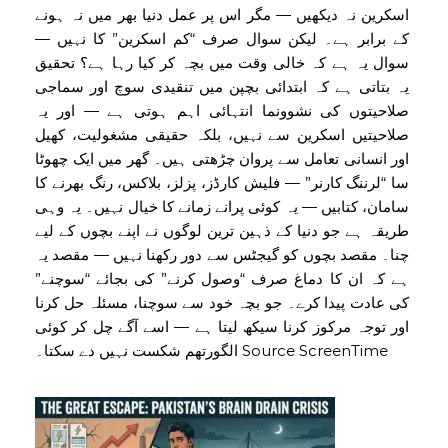
اسکرین نہ دیکھیں — مگر اس پر عمل دنیا بھر میں نہ ہونے
کے برابر ہے۔ لیکن سوال صرف “کم اسکرین” کا نہیں —
سوال یہ ہے کہ خالی وقت میں بچہ کر کیا رہا ہے؟ تحقیق
یہ بتاتی ہے کہ ابتدائی بچپن میں تنقیدی سوچ اور سماجی
صلاحیتوں کی نشوونما انتہائی اہم ہوتی ہے — اور یہ
صلاحیتیں اسکرین سے نہیں، بلکہ حقیقی مشغولیت، کھیل
اور انسانی تعامل سے پروان چڑھتی ہیں۔ گھر میں ایک چھوٹا
سا “لرننگ کارنر” — فلیش کارڈز، پزلز، بلاکس، رنگ بھرنے کا
سامان، کتابیں — یہ کوئی پرانے زمانے کا خیال نہیں۔ یہ وہی
طریقہ ہے جو دنیا کے ذہین ترین لوگوں نے اپنے بچوں کے لیے
چنا۔ مقصد بچوں کو گیجٹس سے دور رکھنا نہیں — مقصد یہ
ہے کہ ان کا دماغ صرف “وصول کرنے” کی بجائے “سوچنے”
کی عادت پیدا کرے۔ جو بچہ خود سے سوچنا، مسئلہ حل کرنا
اور توجہ مرکوز کرنا سیکھ لیتا ہے — اسے آگے چل کر کوئی
الگورتھم شکست نہیں دے سکتا۔ Source ScreenTime