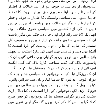
ارادہ رکھتے ہیں اس ملک میں نوجوان تو بہت کچھ مانگ رہا
ہےنوجوان ازادی سے بے خوف ہو کر اپنے خیالات کا اظہار
کرنا چاہتا ہے, وہ اپنا جمہوری حق اور اپنے ووٹ کا تحفظ
چاہتا ہے.وہ اپنی سیاسی وابستگی کا اظہار بے خوف و خطر
کرنا چاہتا ہے. مگر ان حالات میں ریاست انہیں یہ چیزیں
نہیں دے گی. ازاد کشمیر میں سیاسی حقوق مانگتے ہوئے
ابھی تک 50 سے زائد لوگ اپنی جان دے چکے ہیں مگر ریاست
ان کے سیاسی حقوق ماننے کو تیار نہیں.جو موصوف کل
سسٹم کی تباہی کا بتا رہے تھے، ریاست کو ہارڈ اسٹیٹ کا
آئیڈیا بھی دینے والے یہی تھے، انھی کی ہارڈ اسٹیٹ نے پچھلے
پانچ سالوں میں نوجوانوں پر گولیاں بھی چلائی گئیں، ان کے
پاسپورٹ بلاک کیے گئے، شناختی کارڈ بلاک کیے گئے، انگنت
ایف ائی ار میں نامزد کر کے ان کے مستقبل تباہ کر دیے گئے۔
ان کے روزگار تباہ کیے ، نوجوانوں نے سیاسی جد و جہد کے
دوران فوجی عدالتوں کا سامنا کیا، وہاں سے سزائیں پائیں۔
کیا یہ بھول گئے یہ بتاتے ہوئے کہ پچھلے پانچ سالوں میں اس
قوم کے پڑھے لکھے نوجوانوں کو ہارڈ اسٹیٹ نے کیا دیا؟ ہارٹ
سٹیٹ کی زیر نگرانی سسٹم بنا کے نوجوانوں کو جس طرح
کچلا گیا وہ اس کا ذکر کرنا بھول گئے.مگر اپنی تقریر میں