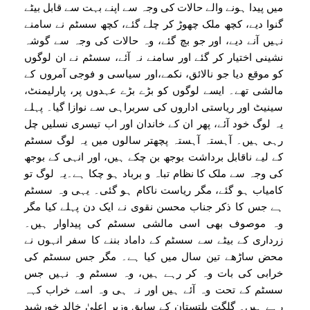
میں پیدا ہونے والے حالات کی وجہ سے اپنے بہت سے قابل بیٹے
گنوا دیے، کچھ ملک چھوڑ کر چلے گئے، کچھ سسٹم نے سامنے
نہیں آنے دیے، اور جو بچ گئے، وہ حالات کی وجہ سے گوشہ
نشینی اختیار کر گئے اور سامنے نہ آئے، سسٹم نے ان لوگوں
کو موقع دیا جو نالائق، نکمے،اور سیاسی و فوجی آمروں کے
مالشی تھے۔ ایسے لوگوں کو بڑے بڑے عہدوں پر، پارلیمنٹ،
سینیٹ اور ریاستی اداروں کی سربراہی سے نوازا گیا۔ پہلے
یہ لوگ خود آئے، پھر ان کے خاندان اور اب تیسری نسلیں چل
رہی ہیں۔ آہستہ آہستہ پچھتر سالوں میں یہ لوگ سسٹم
کے لیے ناقابل برداشت بوجھ بن چکے ہیں، اور انہی کے بوجھ
کی وجہ سے ملک کا نظام تباہ و برباد ہو چکا ہے۔یہ لوگ تو
کامیاب ہو گئے، مگر ریاست ناکام ہو گئی۔ یہی وہ سسٹم
ہے جس کا ذکر جناب محسن نقوی نے ایک دن پہلے کیا مگر
وہ موصوف بھی اسی مالشی سسٹم کی پیداوار ہیں۔
زرداری کے بیٹے سے سسٹم کے داماد بننے کا سفر انہوں نے
محض ساڑھے تین سال میں کیا ہے۔ مگر جس سسٹم کی
خرابی کی بات وہ کر رہے ہیں، وہ سسٹم وہ نہیں جس
سسٹم کے تحت وہ آئے ہیں اور نہ ہی وہ اسے خراب کہہ
رہے ہیں۔ گلگت بلتستان کے سابق وزیر اعلیٰ خالد خورشید