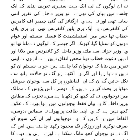
نے ان لوگوں کے لیے ایک بہت سنہری تعریف پنڈی کے ایک
جلسے میں بیان کی تھی۔نہ تو وزیر داخلہ کی تقریر اتنی
سادہ تھی اور نہ ہی وہ ارگنائز کی گئی چیمبر اف کامرس
کی کانفرنس، یہ ایک پری پلین کانفرنس تھی اور پری پلان
خطاب تھا جس میں اسٹیبلشمنٹ کا فیصلہ سسٹم اور عوام
دونوں کو سنایا گیا. کیونکہ اگر چیمبر کے لوگوں نے ملنا تھا تو
وہ وزیر خزانہ سے ملتے وزیر داخلہ کو کانفرنس میں بلانا اور
انہیں دعوت خطاب دینا محض اتفاق نہیں ہے . انہوں نے اپنی
تقریر میں بتایا کہ نوجوان کیا چاہتے ہیں. جو یہ سسٹم ان کو
نہیں دے پا رہا اور اگر وہ اکٹھے ہو گئے تو حالات ہاتھ سے
نکل جائیں گے.ان کے ان الفاظوں پر کل سے نوجوان سوشل
میڈیا پر بحث کر رہے ہیں. کہ دوسرے اس پڑوس کے ممالک
میں نوجوانوں نے کیا کچھ کر دکھایا ہے.میرے تجزیے کے مطابق
وزیر داخلہ کا یہ بیان فقط نوجوانوں میں ہوا بھرنے کے علاوہ
کچھ نہیں ہے. کہ وہ اپنی طاقت پر پھولے نہ سمائیں ،دوسرے
الفاظ میں یہ کہیں کہ وہ نوجوانوں اور ان کی سوچ کو
صرف نوکری اور روزگار تک محدود رکھنا چاہتے ہیں. اس کے
اگے نہ تو نوجوان کچھ مانگ سکتا ہے اور نہ ہی وہ دینے کا