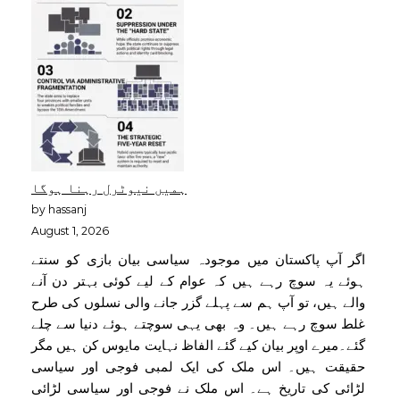
ہمیں نیوٹرل رہنا ہوگا
by hassanj
August 1, 2026
اگر آپ پاکستان میں موجودہ سیاسی بیان بازی کو سنتے
ہوئے یہ سوچ رہے ہیں کہ عوام کے لیے کوئی بہتر دن آنے
والے ہیں، تو آپ ہم سے پہلے گزر جانے والی نسلوں کی طرح
غلط سوچ رہے ہیں۔ وہ بھی یہی سوچتے ہوئے دنیا سے چلے
گئے۔میرے اوپر بیان کیے گئے الفاظ نہایت مایوس کن ہیں مگر
حقیقت ہیں۔ اس ملک کی ایک لمبی فوجی اور سیاسی
لڑائی کی تاریخ ہے۔ اس ملک نے فوجی اور سیاسی لڑائی