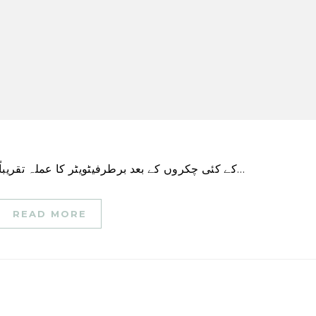
کے کئی چکروں کے بعد برطرفیٹویٹر کا عملہ تقریباً 7,500 ملازمین سے کم ہو کر اس سے بھی کم ہو…
READ MORE