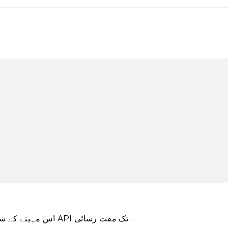
اس مہینے کے شروع میں، ٹویٹر نے اعلان کیا کہ یہ جا رہا ہے اس کے API تک مفت رسائی…