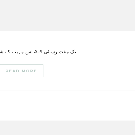
اس مہینے کے شروع میں، ٹویٹر نے اعلان کیا کہ یہ جا رہا ہے اس کے API تک مفت رسائی…
READ MORE