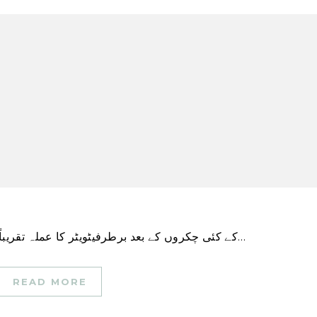
کے کئی چکروں کے بعد برطرفیٹویٹر کا عملہ تقریباً 7,500 ملازمین سے کم ہو کر اس سے بھی کم ہو…
READ MORE