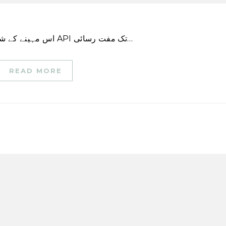
اس مہینے کے شروع میں، ٹویٹر نے اعلان کیا کہ یہ جا رہا ہے اس کے API تک مفت رسائی…
READ MORE