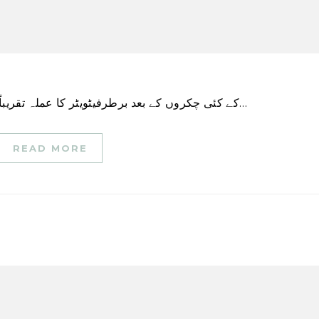
کے کئی چکروں کے بعد برطرفیٹویٹر کا عملہ تقریباً 7,500 ملازمین سے کم ہو کر اس سے بھی کم ہو…
READ MORE