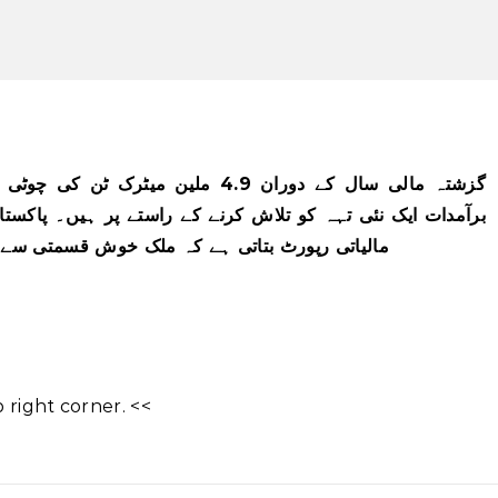
گزشتہ مالی سال کے دوران 4.9 ملین می
برآمدات ایک نئی تہہ کو تلاش کرنے کے راستے پر ہیں۔ پاکس
مالیاتی رپورٹ بتاتی ہے کہ ملک خوش قسمتی سے 3.2 ملین میٹرک ٹن کا انتظام کر سکے گا
right corner. <<