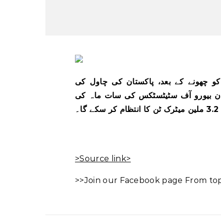
ٹرک ٹن کی چوٹی کو چھونے کے بعد، پاکستان کی چاول کی
تان بیورو آف سٹیٹسٹکس کی سات ماہ کی
۔
>Source link>
>>Join our Facebook page From top 