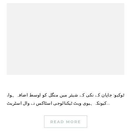
ٹوکیو: جاپان کے نکی کے شیئر میں منگل کو اوسط اضافہ ہوا،
کیونکہ ہیوی ویٹ ٹیکنالوجی اسٹاکس نے وال اسٹریٹ…
READ MORE