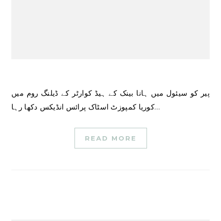
پیر کو سیئول میں ہانا بینک کے ہیڈ کوارٹر کے ڈیلنگ روم میں
کوریا کمپوزٹ اسٹاک پرائس انڈیکس دکھا رہا…
READ MORE