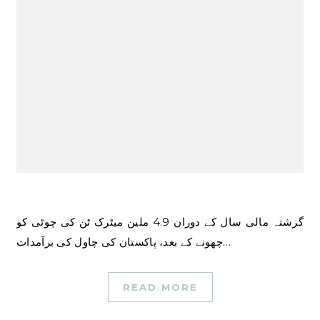
گزشتہ مالی سال کے دوران 4.9 ملین میٹرک ٹن کی چوٹی کو
چھونے کے بعد، پاکستان کی چاول کی برآمدات…
READ MORE