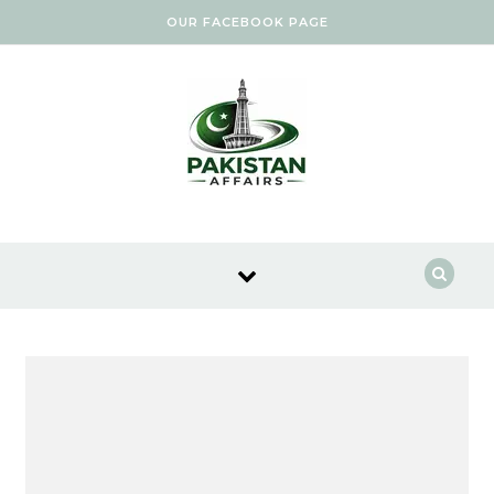
Skip to content
OUR FACEBOOK PAGE