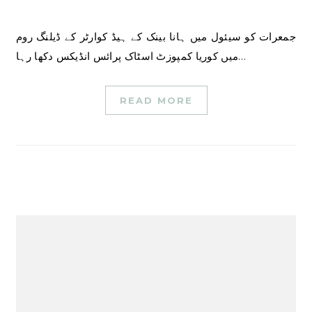
جمعرات کو سیئول میں ہانا بینک کے ہیڈ کوارٹر کے ڈیلنگ روم
میں کوریا کمپوزٹ اسٹاک پرائس انڈیکس دکھا رہا…
READ MORE