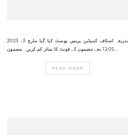
بذریعہ اسٹاف کینیڈین پریس پوسٹ کیا گیا مارچ 3، 2023
12:05 بجے مضمون کے فونٹ کا سائز کم کریں۔ مضمون…
READ MORE