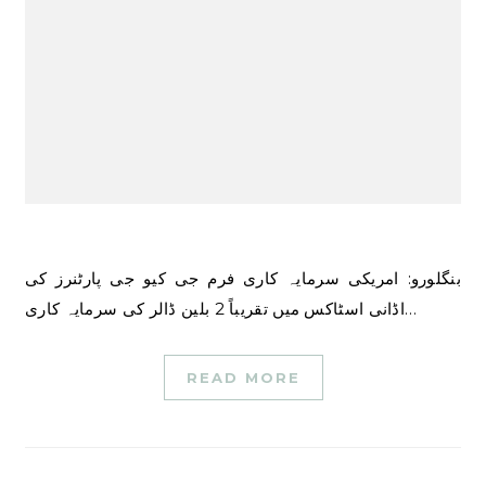
بنگلورو: امریکی سرمایہ کاری فرم جی کیو جی پارٹنرز کی
اڈانی اسٹاکس میں تقریباً 2 بلین ڈالر کی سرمایہ کاری…
READ MORE