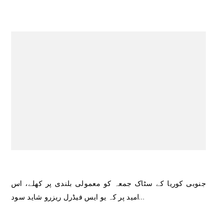
جنوبی کوریا کے سٹاک جمعہ کو معمولی بلندی پر کھلے، اس
امید پر کہ یو ایس فیڈرل ریزرو شاید سود…