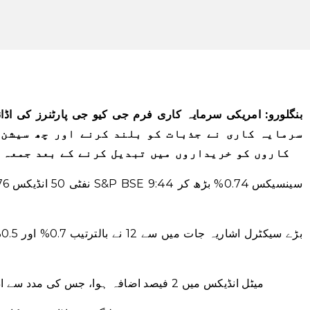
سرمایہ کاری نے جذبات کو بلند کرنے اور چھ سیشن 
کاروں کو خریداروں میں تبدیل کرنے کے بعد جمعہ 
میٹل انڈیکس میں 2 فیصد اضافہ ہوا، جس کی مدد سے اڈانی انٹرپرائزز میں 10 فیصد اضافہ ہوا۔