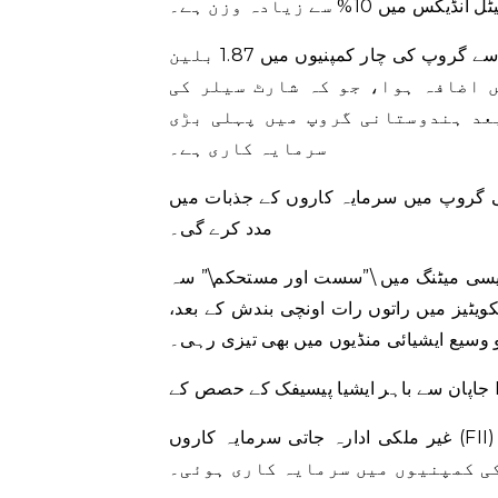
ں 10% سے زیادہ وزن ہے۔
امریکی بوتیک انویسٹمنٹ فرم جی کیو جی پارٹنرز انک کی طرف سے گروپ کی چار کمپنیوں میں 1.87 بلین
 اضافہ ہوا، جو کہ شارٹ سیلر کی
عد ہندوستانی گروپ میں پہلی بڑی
سرمایہ کاری ہے۔
ی گروپ میں سرمایہ کاروں کے جذبات میں
مدد کرے گی۔
پالیسی میٹنگ میں \”سست اور مستحکم\” سہ
یٹیز میں راتوں رات اونچی بندش کے بعد،
وسیع ایشیائی منڈیوں میں بھی تیزی رہی۔
غیر ملکی ادارہ جاتی سرمایہ کاروں (FII) نے جمعرات کو 127.71 بلین روپے مالیت کی ہندوستانی
کی کمپنیوں میں سرمایہ کاری ہوئی۔