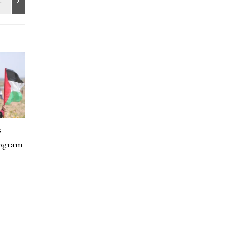
s
rogram