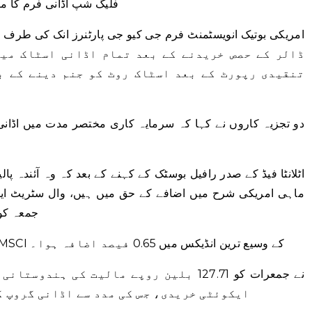
فلیگ شپ اڈانی فرم کا میٹل انڈیکس می
ڈالر کے حصص خریدنے کے بعد تمام اڈانی اسٹاک میں
تنقیدی رپورٹ کے بعد اسٹاک روٹ کو جنم دینے کے ب
دو تجزیہ کاروں نے کہا کہ سرمایہ کاری مختصر مدت میں اڈان
اٹلانٹا فیڈ کے صدر رافیل بوسٹک کے کہنے کے بعد کہ وہ آئندہ 
ماہی امریکی شرح میں اضافے کے حق میں ہیں، وال سٹریٹ ایکو
جمعہ کو 
جاپان سے باہر ایشیا پیسیفک کے حصص کے MSCI کے وسیع ترین انڈیکس میں 0.65 فیصد اضافہ ہوا۔
ایکوئٹی خریدی، جس کی مدد سے اڈانی گروپ 