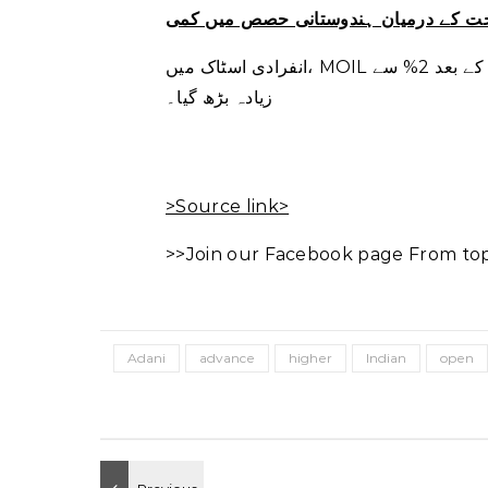
ت کے درمیان ہندوستانی حصص میں کمی
انفرادی اسٹاک میں، MOIL فروری میں مینگنیج ایسک کی پیداوار میں 10% اضافے کی اطلاع کے بعد 2% سے
زیادہ بڑھ گیا۔
>Source link>
>>Join our Facebook page From top 
Adani
advance
higher
Indian
open