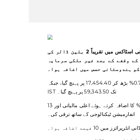
بنگلورو: امریکی سرمایہ کاری فرم جی کیو جی پارٹنرز کی اڈانی اسٹاکس میں تقریباً 2 بلین ڈالر کی
کے وقفے کے بعد غیر ملکی سرمایہ
کو ہندوستانی حصص میں اضافہ ہوا۔
نفٹی 50 انڈیکس 0.76% بڑھ کر 17,454.40 پر پہنچ گیا، جبکہ S&P BSE سینسیکس 0.74% بڑھ کر 9:44
IST تک 59,343.50 پر پہنچ گیا۔
13 بڑے سیکٹرل اشاریہ جات میں سے 12 نے بالترتیب 0.7% اور 0.5% کا اضافہ کرتے ہوئے اعلی مالیاتی اور
انفارمیشن ٹیکنالوجی کے ساتھ ترقی کی۔