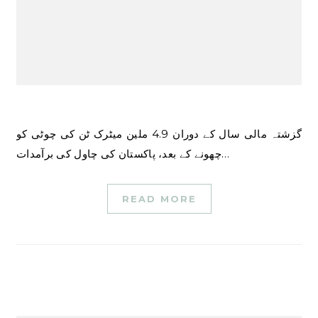
گزشتہ مالی سال کے دوران 4.9 ملین میٹرک ٹن کی چوٹی کو
چھونے کے بعد، پاکستان کی چاول کی برآمدات…
READ MORE