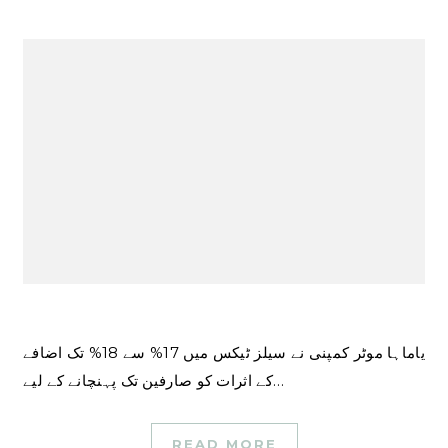
یاماہا موٹر کمپنی نے سیلز ٹیکس میں 17% سے 18% تک اضافے
کے اثرات کو صارفین تک پہنچانے کے لیے…
READ MORE