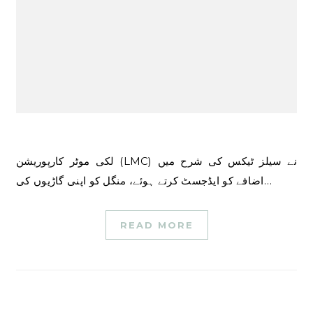
لکی موٹر کارپوریشن (LMC) نے سیلز ٹیکس کی شرح میں
اضافے کو ایڈجسٹ کرتے ہوئے، منگل کو اپنی گاڑیوں کی…
READ MORE