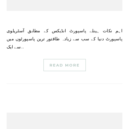
اہم نکات ہینلے پاسپورٹ انڈیکس کے مطابق آسٹریلوی
پاسپورٹ دنیا کے سب سے زیادہ طاقتور ترین پاسپورٹوں میں
سے ایک…
READ MORE