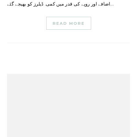
اضافے اور روپے کی قدر میں کمی. ڈیلرز کو بھیجے گئے…
READ MORE