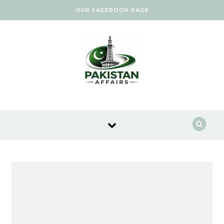
Skip to content
OUR FACEBOOK PAGE