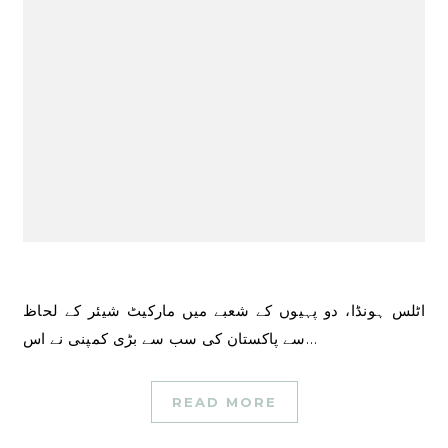
اٹلس ہونڈا، دو پہیوں کے شعبے میں مارکیٹ شیئر کے لحاظ
سے پاکستان کی سب سے بڑی کمپنی نے اس…
READ MORE