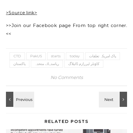
>Source link>
>>Join our Facebook page From top right corner.
<<
CTD
PakUS
starts
today
پاک امریکہ تعلقات
کاؤنٹر ٹیررازم ڈائیلاگ
ریاستہائے متحدہ
پاکستان
No Comments
RELATED POSTS