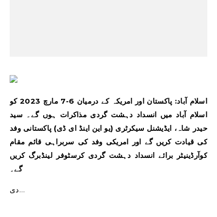
اسلام آباد: پاکستان اور امریکہ کے درمیان 6-7 مارچ 2023 کو
اسلام آباد میں انسداد دہشت گردی مذاکرات ہوں گے۔ سید
حیدر شاہ، ایڈیشنل سیکرٹری (یو این اینڈ ای ڈی) پاکستانی وفد
کی قیادت کریں گے اور امریکی وفد کی سربراہی قائم مقام
کوآرڈینیٹر برائے انسداد دہشت گردی کرسٹوفر لینڈبرگ کریں
گے۔
دی…