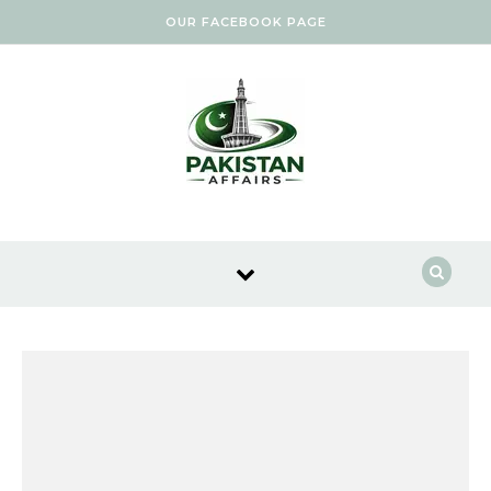
Skip to content
OUR FACEBOOK PAGE