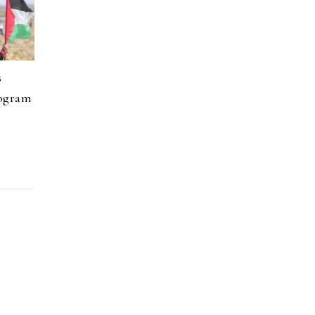
s
rogram