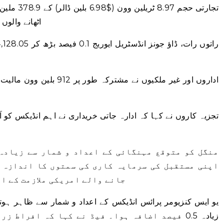
تجارتی حجم 
اٹھانے والوں نے کمی کو 671 س
تجزیہ کاروں نے کہا کہ ادارہ جاتی خریداری نے اہم انڈیکس کو 
منگل کو متوقع مہنگائی کے اعداد و شمار سے زیادہ
اپنی مستقبل کی سرمایہ کاری کی سمتوں کا اندازہ 
جانے والے امریکی ملازمت کے اع
یو ایس کنزیومر پرائس انڈیکس کے اعداد و شمار سے ظاہر ہوت
زیادہ 0.5 فیصد اضافہ ہوا۔ فیڈ نے کہا کہ افراط