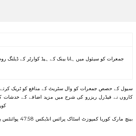
جمعرات کو سیئول میں ہانا بینک کے ہیڈ کوارٹر کے ڈیلنگ رو
سیول کے حصص جمعرات کو وال سٹریٹ کے منافع کو ٹریک کرتے ہو
کاروں نے فیڈرل ریزرو کی شرح میں مزید اضافے کے خدشات کے
کور