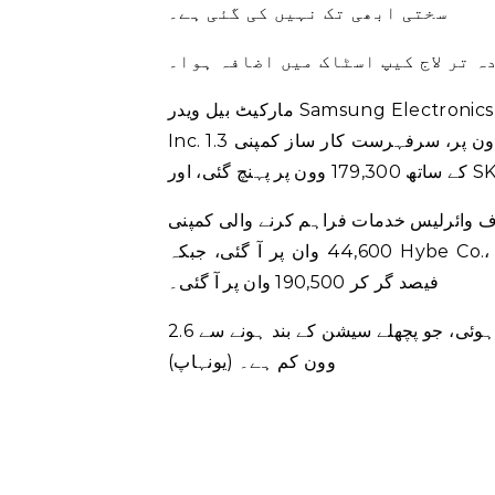
سختی ابھی تک نہیں کی گئی ہے۔
 تر لاج کیپ اسٹاک میں اضافہ ہوا۔
مارکیٹ بیل ویدر Samsung Electronics Co. 2.4 فیصد بڑھ کر 63,700 ون، نمبر 2 چپ میکر SK hynix
Inc. 1.3 فیصد بڑھ کر 92,900 ون پر، سرفہرست کار ساز کمپنی Hyundai Motor Co. 3.8 فیصد اضافے
دمات فراہم کرنے والی کمپنی SK Telecom Co. 4.3 فیصد گر کر
44,600 وان پر آ گئی، جبکہ Hybe Co.، جو سپر گروپ BTS کے پیچھے تفریحی ایجنسی ہے، 3.4
فیصد گر کر 190,500 وان پر آ گئی۔
مقامی کرنسی امریکی ڈالر کے مقابلے میں 1,284.8 وون پر ٹریڈ ہوئی، جو پچھلے سیشن کے بند ہونے سے 2.6
وون کم ہے۔ (یونہاپ)