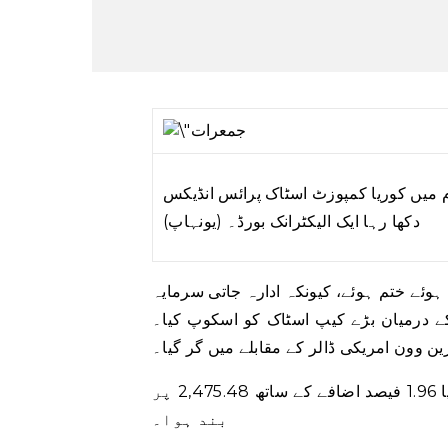
م میں کوریا کمپوزٹ اسٹاک پرائس انڈیکس
دکھا رہا ایک الیکٹرانک بورڈ۔ (یونہاپ)
ئے ختم ہوئے، کیونکہ ادارہ جاتی سرمایہ
 درمیان بڑے کیپ اسٹاک کو اسکوپ کیا۔
ین وون امریکی ڈالر کے مقابلے میں گر گیا۔
بینچ مارک کوریا کمپوزٹ اسٹاک پرائس انڈیکس 47.58 پوائنٹس یا 1.96 فیصد اضافے کے ساتھ 2,475.48 پر
بند ہوا۔