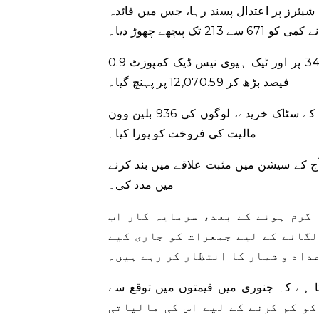
8.97 ٹریلین وون ($6.98 بلین ڈالر) کے 378.9 ملین شیئرز پر اعتدال پسند رہا، جس میں فائدہ
ے 213 تک پیچھے چھوڑ دیا۔
راتوں رات، ڈاؤ جونز انڈسٹریل ایوریج 0.1 فیصد بڑھ کر 34,128.05 پر اور ٹیک ہیوی نیس ڈیک کمپوزٹ 0.9
فیصد بڑھ کر 12,070.59 پر پہنچ گیا۔
اداروں اور غیر ملکیوں نے مشترکہ طور پر 912 بلین وون مالیت کے سٹاک خریدے، لوگوں کی 936 بلین وون
مالیت کی فروخت کو پورا کیا۔
آج کے سیشن میں مثبت علاقے میں بند کرنے
میں مدد کی۔
 گرم ہونے کے بعد، سرمایہ کار اب
لگانے کے لیے جمعرات کو جاری کیے
داد و شمار کا انتظار کر رہے ہیں۔
ا ہے کہ جنوری میں قیمتوں میں توقع سے
 زر کو کم کرنے کے لیے اس کی مالیاتی