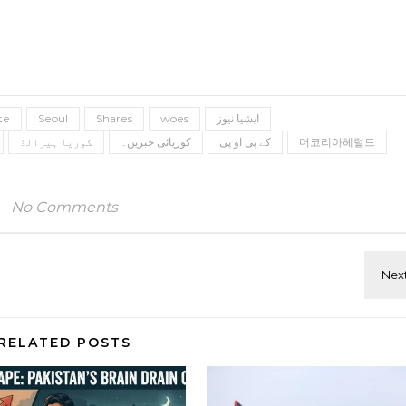
ایشیا نیوز
woes
Shares
Seoul
te
더코리아헤럴드
کے پی او پی
کوریائی خبریں۔
کوریا ہیرالڈ
No Comments
RELATED POSTS