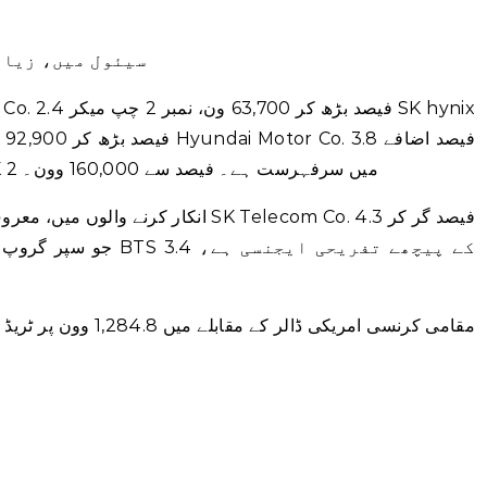
سیئول میں، زیادہ
کے ساتھ 179,300 وون پر پہنچ گئی، اور SK 2 میں سرفہرست ہے۔ فیصد سے 160,000 وون۔
انکار کرنے والوں میں، معروف وائرلیس خ