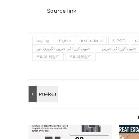
Source link
buying
higher
institutional
K-POP
ra
جنوبی کوریا کی خبریں۔
جنوبی کوریا کی خبریں انگریزی میں
코리아 헤럴드
코리아헤럴드