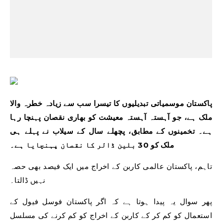
پاکستان موسمیاتی تبدیلیوں کا تیسرا سب سے زیادہ خطرہ والا
ملک ہے، جو آہستہ آہستہ معیشت کو بھاری نقصان پہنچا رہا
ہے۔ تخمینوں کے مطابق، پچھلے سال کے سیلاب نے پہلے ہی
ملک کو 30 بلین ڈالر کا نقصان پہنچایا ہے۔
تاہم، پاکستان عالمی کاربن کے اخراج میں ایک فیصد بھی حصہ
نہیں ڈالتا۔
پھر سوال یہ پیدا ہوتا ہے کہ اگر پاکستان فوسل فیول کے
استعمال کو کم کر کے کاربن کے اخراج کو کم کرنے کی مسلسل