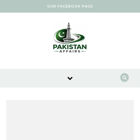
Skip to content
OUR FACEBOOK PAGE