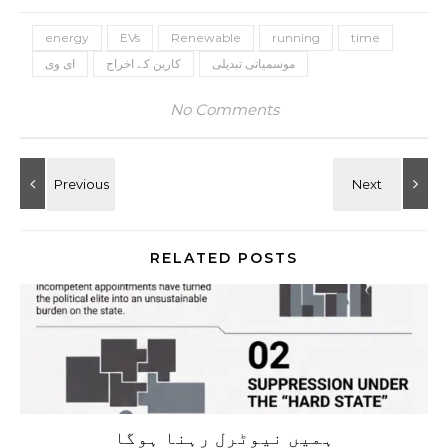
energy
EVs
Renewable
running
time
موسمیاتی تبدیلی
کاربن کے اخراج
ای وی
No Comments
RELATED POSTS
ہمیں نیوٹرل رہنا ہوگا