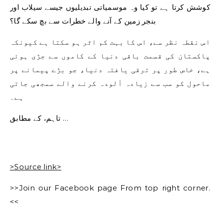
کوشش کرتا ہے تو کیا وہ موسمیاتی تبدیلیوں جیسے سیلاب اور
بنجر زمین کے آنے والے خطرات سے بچ سکے گا؟
اس نقطہ نظر سے، اس کا بہت کم اثر ہو سکتا ہے کیونکہ
پاکستان کی قسمت باقی دنیا کے کاموں سے جڑی ہوئی
ہے، خاص طور پر ترقی یافتہ دنیا، جو بڑے پیمانے پر
ماحول کو سب سے زیادہ آلودہ کرنے والے سمجھی جاتی
ہے۔
تاہم، کے مطابق …
>Source link>
>>Join our Facebook page From top right corner.
<<