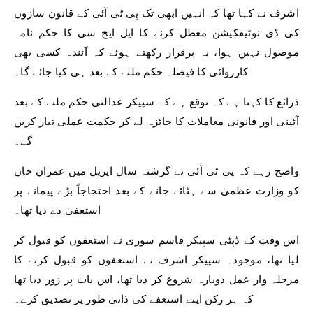
اشرف نے کہا تھا کہ انہیں ابھی تک پی ٹی آئی کے قانون سازوں
کی ڈی نوٹیفکیشن معطل کرنے کا ایل ایچ سی کا حکم نامہ
موصول نہیں ہوا، یہ برقرار رکھتے ہوئے کہ آئندہ کسی بھی
کارروائی کا فیصلہ حکم ملنے کے بعد ہی کیا جائے گا۔
ذرائع کا کہنا ہے کہ توقع ہے کہ سپیکر عدالتی حکم ملنے کے بعد
آئینی اور قانونی معاملات کا جائزہ لے کر حکمت عملی تیار کریں
گے۔
واضح رہے کہ پی ٹی آئی نے گزشتہ سال اپریل میں عمران خان
کو وزارت عظمیٰ سے ہٹائے جانے کے بعد احتجاجاً بڑے پیمانے پر
استعفیٰ دے دیا تھا۔
اس وقت کے ڈپٹی سپیکر قاسم سوری نے استعفوں کو قبول کر
لیا تھا، موجودہ سپیکر اشرف نے استعفوں کو قبول کرنے کا
مرحلہ وار عمل دوبارہ شروع کر دیا تھا، اس بات پر زور دیا تھا
کہ ہر رکن اپنے استعفے کی ذاتی طور پر تصدیق کرے۔