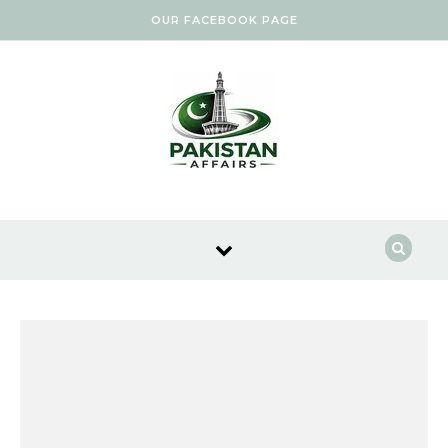
Skip to content
OUR FACEBOOK PAGE