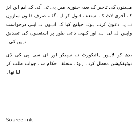
مہینوں کی تاخیر کے بعد، جنوری میں پی ٹی آئی کے ایم این ایز
کے آخری لاٹ کے استعفے قبول کر لیے گئے، صرف قانون سازوں
نے یہ دعویٰ کرتے ہوئے چیلنج کیا کہ انہوں نے اپنی درخواست
واپس لے لی ہے اور کبھی ذاتی طور پر استعفوں کی تصدیق
نہیں کی۔
بدھ کو لاہور ہائیکورٹ نے سپیکر اور ای سی پی کی ڈی
نوٹیفکیشن معطل کرتے ہوئے متعلقہ حکام سے جواب طلب کر
لیا تھا۔
Source link