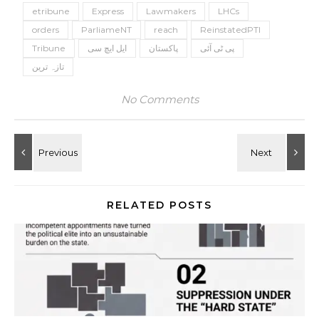
etribune
Express
Lawmakers
LHCs
orders
ParliameNT
reach
ReinstatedPTI
پی ٹی آئی
پاکستان
ایل ایچ سی
Tribune
تازہ ترین
No Comments
RELATED POSTS