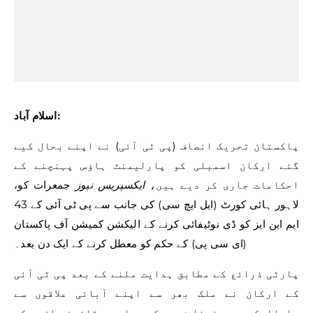
اسلام آباد:
پاکستان تحریک انصاف (پی ٹی آئی) نے اپنے بحال کیے
گئے ارکان اسمبلی کو پارلیمنٹ ہاؤس پہنچنے کے
احکامات جاری کر دیے ہیں،
ایکسپریس نیوز
جمعرات کو،
لاہور ہائی کورٹ (ایل ایچ سی) کی جانب سے پی ٹی آئی کے 43
ایم این ایز کو ڈی نوٹیفائی کرنے کے الیکشن کمیشن آف پاکستان
(ای سی پی) کے حکم کو معطل کرنے کے ایک دن بعد۔
پارٹی ذرائع کے مطابق ہدایت ملنے کے بعد پی ٹی آئی
کے ارکان نے ملک بھر سے اپنے آبائی علاقوں سے
دارالحکومت پہنچنا شروع کر دیا ہے۔ قانون سازوں کو