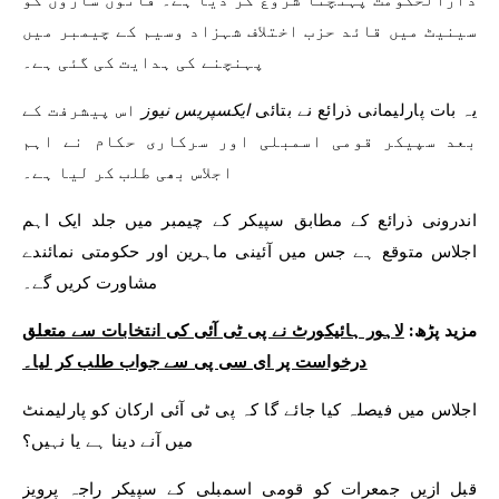
سینیٹ میں قائد حزب اختلاف شہزاد وسیم کے چیمبر میں
پہنچنے کی ہدایت کی گئی ہے۔
یہ بات پارلیمانی ذرائع نے بتائی
ایکسپریس نیوز
اس پیشرفت کے
بعد سپیکر قومی اسمبلی اور سرکاری حکام نے اہم
اجلاس بھی طلب کر لیا ہے۔
اندرونی ذرائع کے مطابق سپیکر کے چیمبر میں جلد ایک اہم
اجلاس متوقع ہے جس میں آئینی ماہرین اور حکومتی نمائندے
مشاورت کریں گے۔
مزید پڑھ:
لاہور ہائیکورٹ نے پی ٹی آئی کی انتخابات سے متعلق
درخواست پر ای سی پی سے جواب طلب کر لیا۔
اجلاس میں فیصلہ کیا جائے گا کہ پی ٹی آئی ارکان کو پارلیمنٹ
میں آنے دینا ہے یا نہیں؟
قبل ازیں جمعرات کو قومی اسمبلی کے سپیکر راجہ پرویز