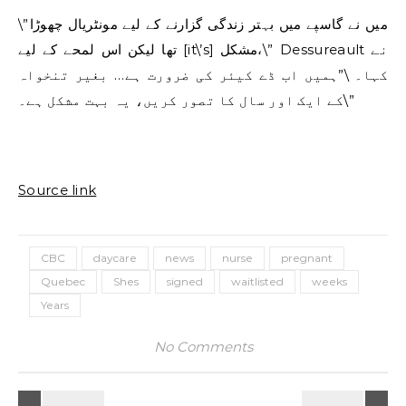
\”میں نے گاسپے میں بہتر زندگی گزارنے کے لیے مونٹریال چھوڑا
تھا لیکن اس لمحے کے لیے [it\’s] مشکل،\” Dessureault نے
کہا۔ \”ہمیں اب ڈے کیئر کی ضرورت ہے… بغیر تنخواہ
کے ایک اور سال کا تصور کریں، یہ بہت مشکل ہے۔\”
Source link
CBC
daycare
news
nurse
pregnant
Quebec
Shes
signed
waitlisted
weeks
Years
No Comments