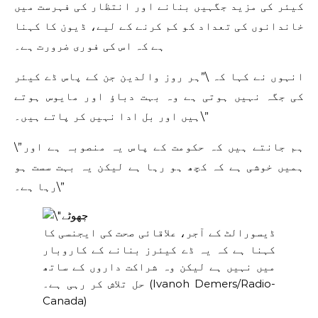
کیئر کی مزید جگہیں بنانے اور انتظار کی فہرست میں
خاندانوں کی تعداد کو کم کرنے کے لیے، ڈیون کا کہنا
ہے کہ اس کی فوری ضرورت ہے۔
انہوں نے کہا کہ \”ہر روز والدین جن کے پاس ڈے کیئر
کی جگہ نہیں ہوتی ہے وہ بہت دباؤ اور مایوس ہوتے
ہیں اور بل ادا نہیں کر پاتے ہیں۔\”
\”ہم جانتے ہیں کہ حکومت کے پاس یہ منصوبہ ہے اور
ہمیں خوشی ہے کہ کچھ ہو رہا ہے لیکن یہ بہت سست ہو
رہا ہے۔\”
ڈیسورالٹ کے آجر، علاقائی صحت کی ایجنسی کا
کہنا ہے کہ یہ ڈے کیئرز بنانے کے کاروبار
میں نہیں ہے لیکن وہ شراکت داروں کے ساتھ
(Ivanoh Demers/Radio-
حل تلاش کر رہی ہے۔
Canada)