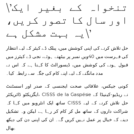
\’تنخواہ کے بغیر ایک
اور سال کا تصور کریں،
یہ بہت مشکل ہے\’
حل تلاش کرنے کی اپنی کوشش میں، پبلک ڈے کیئر کے لیے انتظار
کی فہرست میں 40ویں نمبر پر بیٹھتے ہوئے، نجی ڈے کیئرز میں
قبول ہونے کی کوشش میں، ڈیسورالٹ کا کہنا ہے کہ اس نے
مدد مانگنے کے لیے اپنے کام کی جگہ سے رابطہ کیا۔
کونی جیکس، علاقائی صحت ایجنسی کے صدر اور اسسٹنٹ
ایگزیکٹو ڈائریکٹر، CISSS de la Gaspésie نے ریڈیو-کینیڈا کے
ساتھ ایک انٹرویو میں کہا کہ CISSS حل تلاش کرنے کے لیے
شراکت داروں کے ساتھ مل کر کام کر رہا ہے لیکن وہ تشکیل
دینے کے خیال پر عمل نہیں کریں گے۔ ان کی اپنی دن کی دیکھ
بھال.