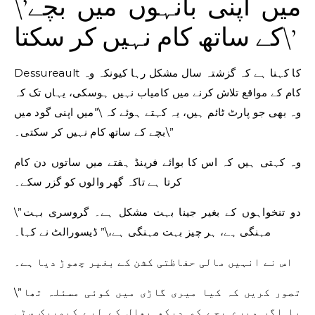
\’میں اپنی بانہوں میں بچے
کے ساتھ کام نہیں کر سکتا\’
Dessureault کا کہنا ہے کہ گزشتہ سال مشکل رہا کیونکہ وہ
کام کے مواقع تلاش کرنے میں کامیاب نہیں ہوسکی، یہاں تک کہ
وہ بھی جو پارٹ ٹائم ہیں، یہ کہتے ہوئے کہ \”میں اپنی گود میں
بچے کے ساتھ کام نہیں کر سکتی۔\”
وہ کہتی ہیں کہ اس کا بوائے فرینڈ ہفتے میں ساتوں دن کام
کرتا ہے تاکہ گھر والوں کو گزر سکے۔
\”دو تنخواہوں کے بغیر جینا بہت مشکل ہے۔ گروسری بہت
مہنگی ہے، ہر چیز بہت مہنگی ہے،\” ڈیسورالٹ نے کہا۔
اس نے انہیں مالی حفاظتی کشن کے بغیر چھوڑ دیا ہے۔
\”تصور کریں کہ کیا میری گاڑی میں کوئی مسئلہ تھا
یا اگر میرے بچے کو دیکھ بھال کے لیے کیوبیک سٹی