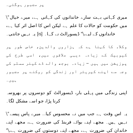
پر مجبور ہوگئی۔
\”میری کہانی بہت سارے خاندانوں کی کہانی ہے، میرے خیال
میں حکومت کو حالات کا علم ہے لیکن اس کا اصل اثر کیا ہے،
یہ نہیں جانتی۔ [is] خاندانوں کے لیے،\” ڈیسورالٹ نے کہا۔
وکلاء کا کہنا ہے کہ ہزاروں والدین، خاص طور پر
کیوبیک کے زیادہ دیہی علاقوں میں، اسی طرح کی
پوزیشن میں ہیں – زیادہ بوجھ والے ڈے کیئر سسٹم کی
وجہ سے اپنے کیریئر اور زندگی کو روکنے پر مجبور
ہیں۔
اپنی زندگی میں پہلی بار، ڈیسورالٹ کو دوسروں پر بھروسہ
کرنا پڑا، جو اسے مشکل لگا۔
\”یہ اس وقت ہے جب میں نے محسوس کیا… میرے پاس پیسے
نہیں ہیں۔ مجھے اپنے بوائے فرینڈ کی ضرورت ہے، مجھے اپنے
خاندان کی ضرورت ہے، مجھے اپنے دوستوں کی ضرورت ہے،\”