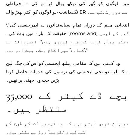
میں لوگوں کو گھر کی دیکھ بھال فراہم کی – احتیاطی
نگہداشت جو لوگوں کو اکثر بھیڑ والے ER سے دور رکھتی ہے۔
\”انتخابی مہم کے دوران تمام سیاستدانوں نے ایمرجنسی کی
حقیقت کے بارے میں بات کی۔ [rooms and] گھر کی اچھی
دیکھ بھال کرنا کس طرح ضروری ہے،\” ڈیسورالٹ نے
کہا۔ \”میرا کام بہت، بہت اہم ہے۔\”
وہ کہتی ہیں کہ مقامی ہیلتھ ایجنسی کو اس کی جگہ لین
ے کے لیے دو نجی ایجنسی کی نرسوں کی خدمات حاصل کرنا
پڑیں جب وہ چھٹی پر تھیں۔
35,000 بچے ڈے کیئر کے
منتظر ہیں۔
میریلن ڈیون کہتی ہیں کہ وہ ڈیسورالٹ کی طرح کی
کہانیاں تقریباً روز ہی سنتی ہیں۔