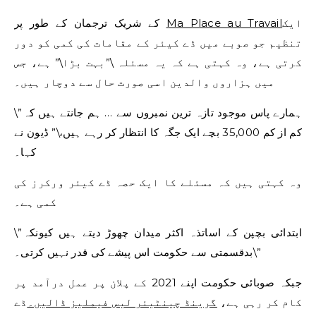
ایک
Ma Place au Travail
کے شریک ترجمان کے طور پر
تنظیم جو صوبے میں ڈے کیئر کے مقامات کی کمی کو دور
کرتی ہے، وہ کہتی ہے کہ یہ مسئلہ \”بہت بڑا\” ہے، جس
میں ہزاروں والدین اسی صورت حال سے دوچار ہیں۔
\”ہمارے پاس موجود تازہ ترین نمبروں سے … ہم جانتے ہیں کہ
کم از کم 35,000 بچے ایک جگہ کا انتظار کر رہے ہیں،\” ڈیون نے
کہا۔
وہ کہتی ہیں کہ مسئلے کا ایک حصہ ڈے کیئر ورکرز کی
کمی ہے۔
\”ابتدائی بچپن کے اساتذہ اکثر میدان چھوڑ دیتے ہیں کیونکہ
بدقسمتی سے حکومت اس پیشے کی قدر نہیں کرتی۔\”
جبکہ صوبائی حکومت اپنے 2021 کے پلان پر عمل درآمد پر
کام کر رہی ہے،
گرینڈ چینٹیئر لیس فیملیز ڈالیں۔
ڈے