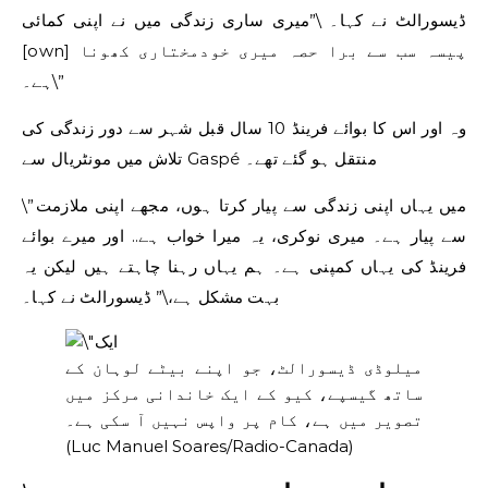
ڈیسورالٹ نے کہا۔ \”میری ساری زندگی میں نے اپنی کمائی
[own] پیسہ سب سے برا حصہ میری خودمختاری کھونا
ہے۔\”
وہ اور اس کا بوائے فرینڈ 10 سال قبل شہر سے دور زندگی کی
تلاش میں مونٹریال سے Gaspé منتقل ہو گئے تھے۔
\”میں یہاں اپنی زندگی سے پیار کرتا ہوں، مجھے اپنی ملازمت
سے پیار ہے۔ میری نوکری، یہ میرا خواب ہے.. اور میرے بوائے
فرینڈ کی یہاں کمپنی ہے۔ ہم یہاں رہنا چاہتے ہیں لیکن یہ
بہت مشکل ہے،\” ڈیسورالٹ نے کہا۔
میلوڈی ڈیسورالٹ، جو اپنے بیٹے لوہان کے
ساتھ گیسپے، کیو کے ایک خاندانی مرکز میں
تصویر میں ہے، کام پر واپس نہیں آ سکی ہے۔
(Luc Manuel Soares/Radio-Canada)