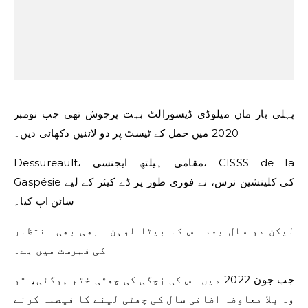
پہلی بار ماں میلوڈی ڈیسورالٹ بہت پرجوش تھی جب نومبر
2020 میں حمل کے ٹیسٹ پر دو لائنیں دکھائی دیں۔
Dessureault، مقامی ہیلتھ ایجنسی، CISSS de la
Gaspésie کی کلینشین نرس، نے فوری طور پر ڈے کیئر کے لیے
سائن اپ کیا۔
لیکن دو سال بعد اس کا بیٹا لوہن ابھی بھی انتظار
کی فہرست میں ہے۔
جب جون 2022 میں اس کی زچگی کی چھٹی ختم ہوگئی، تو
وہ بلا معاوضہ اضافی سال کی چھٹی لینے کا فیصلہ کرنے