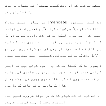
جیکس نے کہا کہ اس وقت گیسپ ہسپتال کی بنیاد پر صرف
ایک ڈے کیئر ہے۔
\”یہ ہمارا نہیں ہے۔ [mandate] ڈے کیئر سینٹرز
بنانے کے لیے،\” جیکس نے کہا۔ \”ہم تعمیرات کی قیادت
نہیں کر رہے ہیں، لیکن ہم شراکت داروں کے ساتھ مل
کر کام کر رہے ہیں۔ ہم کیسز بنانے میں مدد کے لیے
پیدائش کے اعدادوشمار بھی فراہم کرتے ہیں اور ہم
حل تلاش کرنے کے لیے کچھ کمیٹیوں میں بیٹھتے ہیں۔\”
ڈیسورالٹ کا کہنا ہے کہ وہ امید کرتی ہیں کہ اپنی
کہانی شیئر کرنے سے چیزیں بہتر ہو جائیں گی، چاہے
اس کا مطلب چرچ کے تہہ خانے میں بچوں کی دیکھ بھال
کا ایک عارضی مرکز قائم کرنا ہو۔
اس نے کہا کہ ڈے کیئر کا کامل ہونا ضروری نہیں ہے،
اسے صرف محفوظ رہنے کی ضرورت ہے۔