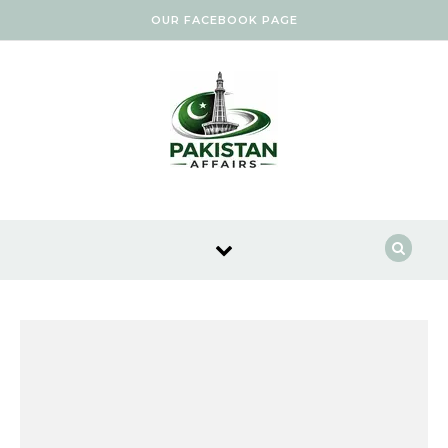
Skip to content
OUR FACEBOOK PAGE