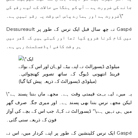
جانے کی ضرورت ہے … آپ کو ہنگامی حالات کے لیے رقم کی
ضرورت ہے اور ہمارے پاس اس وقت یہ رقم نہیں ہے۔\”
Dessureault نے چھ سال قبل ایک نرس کے طور پر Gaspé
میں کام کرنا شروع کیا تھا اور کہتی ہیں کہ گھر میں
ہر وقت کافی ایڈجسٹمنٹ رہی ہے۔
میلوڈی ڈیسورالٹ نے اپنے بیٹے لوہان اور اس کے بوائے
فرینڈ انتھونی ڈیوگ کے ساتھ تصویر کھنچوائی۔
(میلوڈی ڈیسورالٹ کے ذریعہ پیش کیا گیا)
\”یہ میرے لیے بہت قیمتی وقت ہے۔ مجھے ماں بننا پسند ہے
لیکن مجھے نرس بننا بھی پسند ہے۔ اور میری جگہ صرف گھر
میں ہی نہیں ہے،\” ڈیسورالٹ نے کہا، جب اس کے بچے کی آواز
فون کے ذریعے سنی گئی۔
ایک نرس کلینشین کے طور پر اپنے کردار میں، اس نے Gaspé