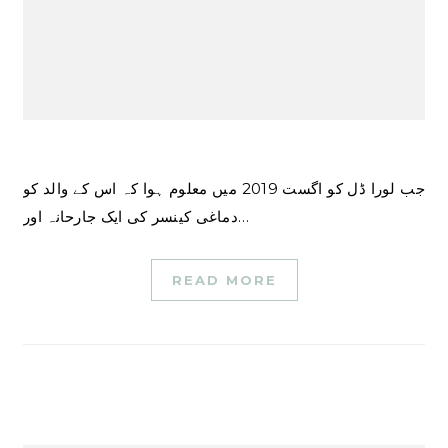
جب لورا ڈل کو اگست 2019 میں معلوم ہوا کہ اس کے والد کو
دماغی کینسر کی ایک جارحانہ اور…
READ MORE