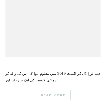
جب لورا ڈل کو اگست 2019 میں معلوم ہوا کہ اس کے والد کو
دماغی کینسر کی ایک جارحانہ اور…
READ MORE