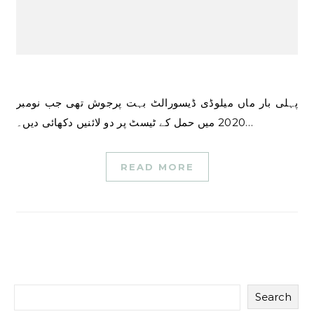
پہلی بار ماں میلوڈی ڈیسورالٹ بہت پرجوش تھی جب نومبر
2020 میں حمل کے ٹیسٹ پر دو لائنیں دکھائی دیں۔…
READ MORE
Search