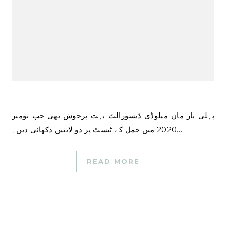
پہلی بار ماں میلوڈی ڈیسورالٹ بہت پرجوش تھی جب نومبر
2020 میں حمل کے ٹیسٹ پر دو لائنیں دکھائی دیں۔…
READ MORE