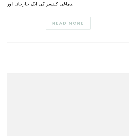
دماغی کینسر کی ایک جارحانہ اور…
READ MORE