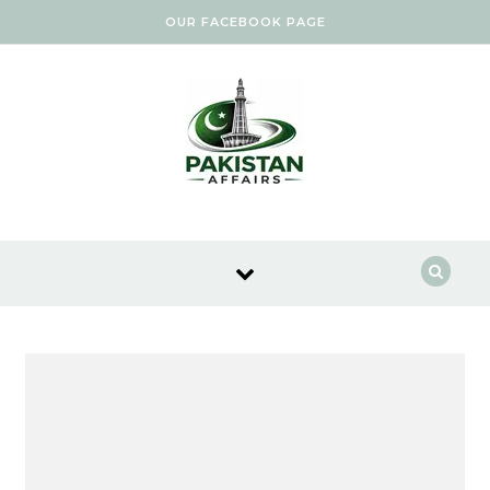
Skip to content
OUR FACEBOOK PAGE