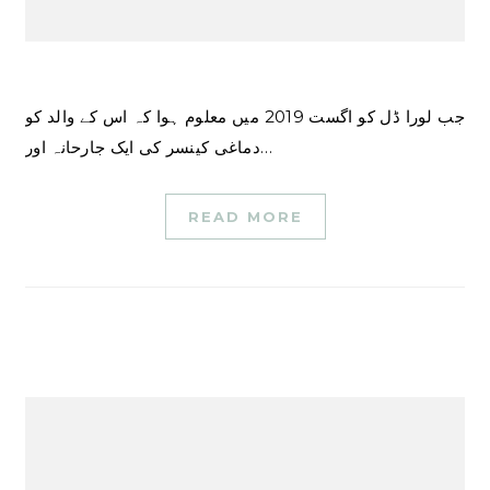
جب لورا ڈل کو اگست 2019 میں معلوم ہوا کہ اس کے والد کو
دماغی کینسر کی ایک جارحانہ اور…
READ MORE