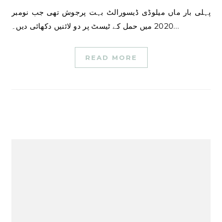
پہلی بار ماں میلوڈی ڈیسورالٹ بہت پرجوش تھی جب نومبر
2020 میں حمل کے ٹیسٹ پر دو لائنیں دکھائی دیں۔…
READ MORE