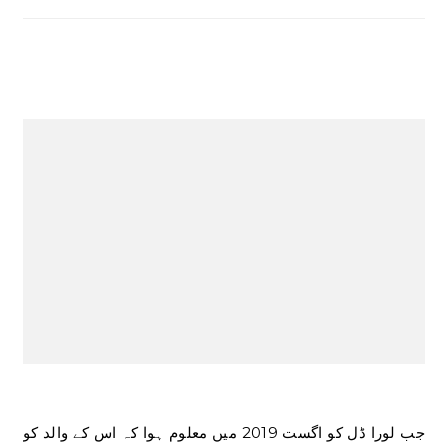
جب لورا ڈل کو اگست 2019 میں معلوم ہوا کہ اس کے والد کو