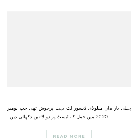
پہلی بار ماں میلوڈی ڈیسورالٹ بہت پرجوش تھی جب نومبر
2020 میں حمل کے ٹیسٹ پر دو لائنیں دکھائی دیں۔…
READ MORE