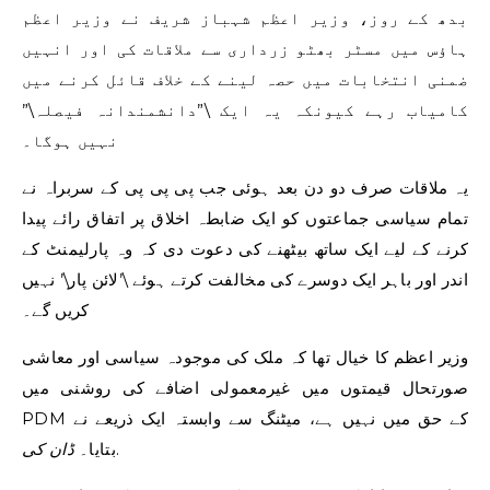
بدھ کے روز، وزیر اعظم شہباز شریف نے وزیر اعظم
ہاؤس میں مسٹر بھٹو زرداری سے ملاقات کی اور انہیں
ضمنی انتخابات میں حصہ لینے کے خلاف قائل کرنے میں
کامیاب رہے کیونکہ یہ ایک \”دانشمندانہ فیصلہ\”
نہیں ہوگا۔
یہ ملاقات صرف دو دن بعد ہوئی جب پی پی پی کے سربراہ نے
تمام سیاسی جماعتوں کو ایک ضابطہ اخلاق پر اتفاق رائے پیدا
کرنے کے لیے ایک ساتھ بیٹھنے کی دعوت دی کہ وہ پارلیمنٹ کے
اندر اور باہر ایک دوسرے کی مخالفت کرتے ہوئے \’لائن پار\’ نہیں
کریں گے۔
وزیر اعظم کا خیال تھا کہ ملک کی موجودہ سیاسی اور معاشی
صورتحال قیمتوں میں غیرمعمولی اضافے کی روشنی میں
PDM کے حق میں نہیں ہے، میٹنگ سے وابستہ ایک ذریعے نے
.
بتایا۔
ڈان کی