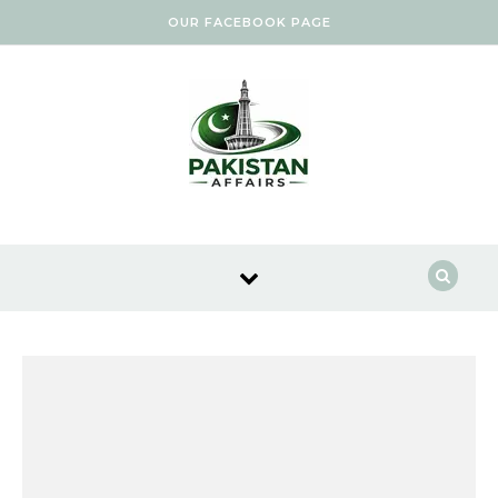
Skip to content
OUR FACEBOOK PAGE