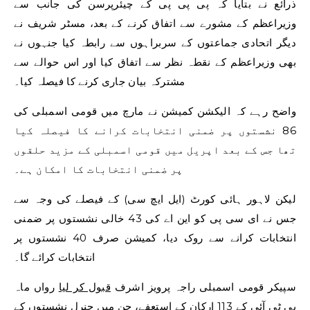
ذرائع نے بتایا کہ پی پی پی کے چیئرپرسن کی جانب سے
وزیراعظم کے مشورے سے اتفاق کرنے کے بعد، مسٹر شریف نے
دیگر اتحادی جماعتوں کے سربراہوں سے رابطہ کیا جنہوں نے
بھی وزیراعظم کے نقطہ نظر سے اتفاق کیا اور اس حوالے سے
مشترکہ بیان جاری کرنے کا فیصلہ کیا۔
واضح رہے کہ الیکشن کمیشن نے مارچ میں قومی اسمبلی کی
86 نشستوں پر ضمنی انتخابات کرانے کا فیصلہ کیا
تھا جس کے بعد اپریل میں قومی اسمبلی کے مزید حلقوں
پر ضمنی انتخابات کا امکان ہے۔
لیکن لاہور ہائی کورٹ (ایل ایچ سی) کے فیصلے کی وجہ سے
جس نے ای سی پی کو این اے کی 43 خالی نشستوں پر ضمنی
انتخابات کرانے سے روک دیا، کمیشن صرف 40 نشستوں پر
انتخابات کرائے گا۔
سپیکر قومی اسمبلی راجہ پرویز اشرف
قبول کر لیا
رواں ماہ
پی ٹی آئی کے 113 ارکان کے استعفے، جن میں جنرل نشستوں کے