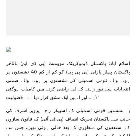
اسلام آباد: پاکستان ڈیموکریٹک موومنٹ (پی ڈی ایم) بالآخر
پاکستان پیپلز پارٹی (پی پی پی) کو کم از کم 40 نشستوں پر
ہونے والے قومی اسمبلی کی نشستوں پر ہونے والے ضمنی
انتخابات سے دور رہنے کے لیے راضی کرنے میں کامیاب ہوگئی
ہے، اور انہیں ایک مشق قرار دیا ہے۔ فضولیت\”
یہ نشستیں قومی اسمبلی کے اسپیکر راجہ پرویز اشرف کی
جانب سے پاکستان تحریک انصاف (پی ٹی آئی) کے قانون سازوں
کے استعفوں کی منظوری کے بعد خالی ہوئی تھیں، جس سے
الیکشن کمیشن کی جانب سے ان کی ڈی سیٹنگ کی راہ ہموار