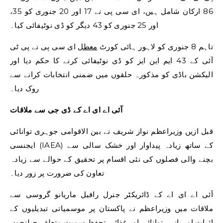
86 ارکان شامل ہیں، ای سی پی نے 17 اور 20 جنوری کو 35،
اور 25 جنوری کو 43 دیگر کو ڈی نوٹیفائی کیا۔
تاہم 8 جنوری کو لاہور ہائی کورٹ
معطل
ای سی پی نے پی ٹی
آئی کے 43 ایم این ایز کو ڈی نوٹیفائی کرنے کا حکم دیا اور
الیکشن باڈی کو مذکورہ حلقوں میں ضمنی انتخابات کرانے سے
روک دیا۔
آئی اے ای اے کے ڈی جی سے ملاقات
قبل ازیں وزیراعظم نواز شریف نے بین الاقوامی جوہری توانائی
ایجنسی (IAEA) کے ساتھ زیادہ پیداوار اور خشک سالی سے
بچنے والی فصلوں کی نئی اقسام پر تحقیق کے حوالے سے زیادہ
تعاون کی ضرورت پر زور دیا۔
آئی اے ای اے کے ڈائریکٹر جنرل رافیل ماریانو گروسی سے
ملاقات میں وزیراعظم نے پاکستان پر موسمیاتی تبدیلیوں کے
اثرات اور پانی، توانائی اور غذائی تحفظ سمیت متعلقہ چیلنجوں