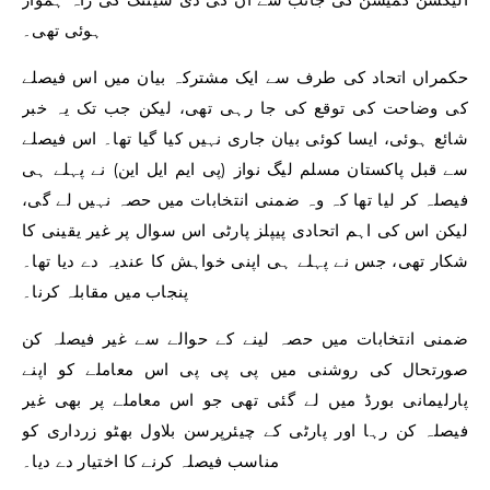
ہوئی تھی۔
حکمراں اتحاد کی طرف سے ایک مشترکہ بیان میں اس فیصلے
کی وضاحت کی توقع کی جا رہی تھی، لیکن جب تک یہ خبر
شائع ہوئی، ایسا کوئی بیان جاری نہیں کیا گیا تھا۔ اس فیصلے
سے قبل پاکستان مسلم لیگ نواز (پی ایم ایل این) نے پہلے ہی
فیصلہ کر لیا تھا کہ وہ ضمنی انتخابات میں حصہ نہیں لے گی،
لیکن اس کی اہم اتحادی پیپلز پارٹی اس سوال پر غیر یقینی کا
شکار تھی، جس نے پہلے ہی اپنی خواہش کا عندیہ دے دیا تھا۔
پنجاب میں مقابلہ کرنا۔
ضمنی انتخابات میں حصہ لینے کے حوالے سے غیر فیصلہ کن
صورتحال کی روشنی میں پی پی پی اس معاملے کو اپنے
پارلیمانی بورڈ میں لے گئی تھی جو اس معاملے پر بھی غیر
فیصلہ کن رہا اور پارٹی کے چیئرپرسن بلاول بھٹو زرداری کو
مناسب فیصلہ کرنے کا اختیار دے دیا۔