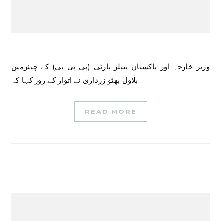
وزیر خارجہ اور پاکستان پیپلز پارٹی (پی پی پی) کے چیئرمین
بلاول بھٹو زرداری نے اتوار کے روز کہا کہ…
READ MORE