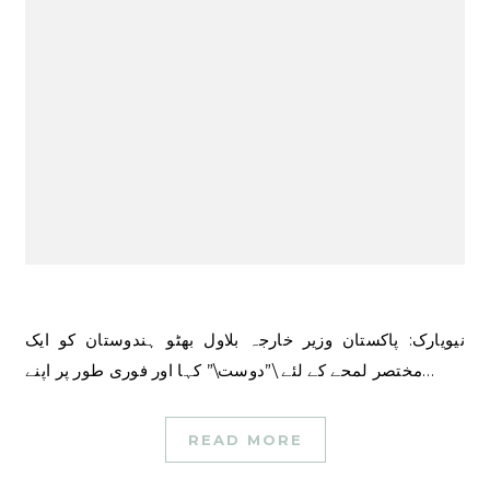
نیویارک: پاکستان وزیر خارجہ بلاول بھٹو ہندوستان کو ایک
مختصر لمحے کے لئے \”دوست\” کہا اور فوری طور پر اپنے…
READ MORE