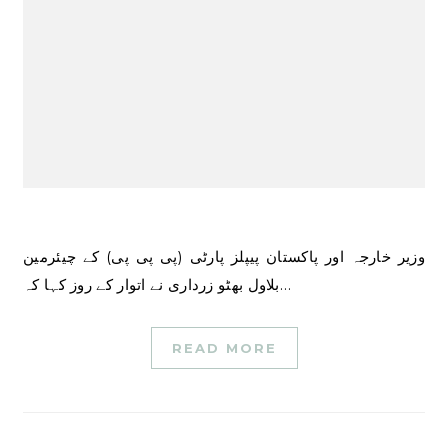
وزیر خارجہ اور پاکستان پیپلز پارٹی (پی پی پی) کے چیئرمین
بلاول بھٹو زرداری نے اتوار کے روز کہا کہ…
READ MORE