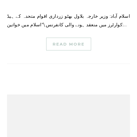
اسلام آباد: وزیر خارجہ بلاول بھٹو زرداری اقوام متحدہ کے ہیڈ
کوارٹرز میں منعقد ہونے والی کانفرنس \”اسلام میں خواتین:…
READ MORE