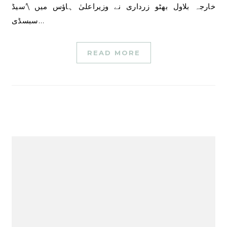
خارجہ بلاول بھٹو زرداری نے وزیراعلیٰ ہاؤس میں \’سیڈ
سبسڈی…
READ MORE