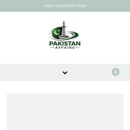
Skip to content
OUR FACEBOOK PAGE