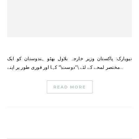
نیویارک: پاکستان وزیر خارجہ بلاول بھٹو ہندوستان کو ایک
مختصر لمحے کے لئے \”دوست\” کہا اور فوری طور پر اپنے…
READ MORE