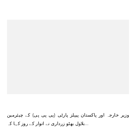
وزیر خارجہ اور پاکستان پیپلز پارٹی (پی پی پی) کے چیئرمین
بلاول بھٹو زرداری نے اتوار کے روز کہا کہ…