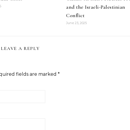
and the Israeli-Palestinian
6
Conflict
June 23, 2025
LEAVE A REPLY
quired fields are marked
*