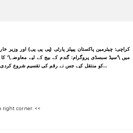
کراچی: چیئرمین پاکستان پیپلز پارٹی (پی پی پی) اور وزیر خار
سپورٹ پروگرام (BISP) کو منتقل کیے جس نے رقم کی تقسیم شروع کردی۔ 5000 روپے فی…
right corner. <<