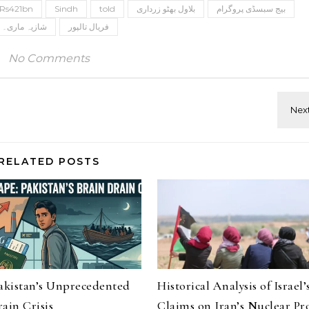
Rs421bn
Sindh
told
بلاول بھٹو زرداری
بیج سبسڈی پروگرام
فریال تالپور
شازیہ ماری۔
No Comments
RELATED POSTS
Pakistan’s Unprecedented
Historical Analysis of Israel’
ain Crisis
Claims on Iran’s Nuclear P