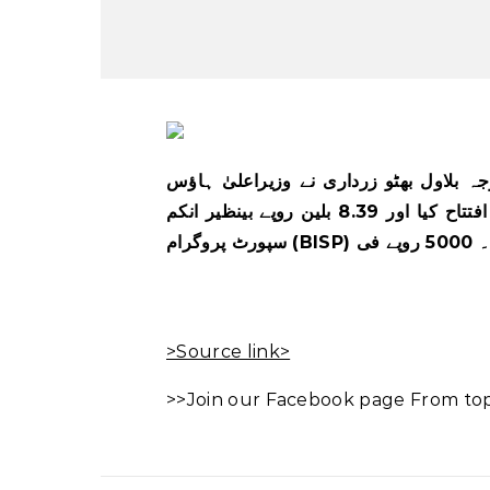
جہ بلاول بھٹو زرداری نے وزیراعلیٰ ہاؤس
میں \’سیڈ سبسڈی پروگرام: گندم کے بیج کے لیے معاوضہ\’ کا افتتاح کیا اور 8.39 بلین روپے بینظیر انکم
>Source link>
>>Join our Facebook page From top 