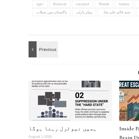
agri
Bilawal
caused
floods
losses
سید قائم علی شاہ
پیپلز پارٹی
پاکستان میں سیلاب
ہمیں نیوٹرل رہنا ہوگا
Inside 
Brain Dr
August 1, 2026