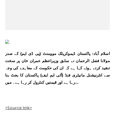
اسلام آباد: پاکستان ڈیموکریٹک موومنٹ (پی ڈی ایم) کے صدر
مولانا فضل الرحمان نے سابق وزیراعظم عمران خان پر سخت
تنقید کرتے ہوئے کہا ہے کہ ان کی حکومت کے معاہدے کی وجہ
سے انٹرنیشنل مانیٹری فنڈ (آئی ایم ایف) پاکستان کا بجٹ بنا
رہا ہے اور قیمتیں کنٹرول کر رہا ہے۔ میں…
>Source link>