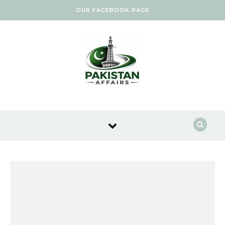
Skip to content
OUR FACEBOOK PAGE