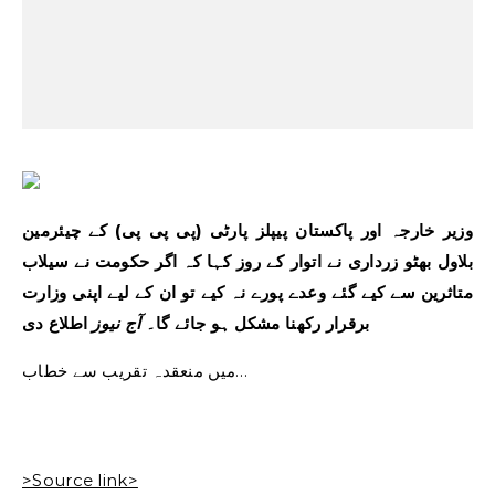
وزیر خارجہ اور پاکستان پیپلز پارٹی (پی پی پی) کے چیئرمین
بلاول بھٹو زرداری نے اتوار کے روز کہا کہ اگر حکومت نے سیلاب
متاثرین سے کیے گئے وعدے پورے نہ کیے تو ان کے لیے اپنی وزارت
برقرار رکھنا مشکل ہو جائے گا۔
آج نیوز
اطلاع دی
میں منعقدہ تقریب سے خطاب…
>Source link>