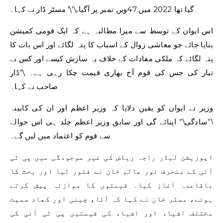
گیا تھا 2022 میں 47ویں نمبر پر آگیا،\’\’ مسٹر ڈار نے کہا۔
اس ایوان کے توسط سے میرا مطالبہ ہے کہ ایک قومی کمیشن
بنایا جائے جو معاشی زوال کے اسباب کا پتہ لگائے اور اس بات کا
پتہ لگائے کہ ملکی مفادات کے خلاف یہ سازش کیسے اور کس نے
تیار کی جس کی قوم آج بھاری قیمت چکا رہی ہے۔ \”ڈار
صاحب نے کہا۔
وزیر نے ایوان کو یقین دلایا کہ وزیر اعظم اور ان کی کابینہ
\”سادگی\” اپنائے گی اور سابق وزیر اعظم جلد ہی اس حوالے
سے قوم کو اعتماد میں لیں گے۔
اپوزیشن لیڈر راجہ ریاض کی غیر موجودگی میں پی ٹی
آئی کے منحرف نور عالم خان نے فلور لیا اور بحث کا
باقاعدہ آغاز کیا۔ قیمتوں کا موازنہ پیش کرتے
ہوئے، مسٹر خان نے کہا کہ آٹا، چینی اور کھاد سمیت
مختلف اشیاء اور اشیاء کی قیمتیں پی ٹی آئی کی