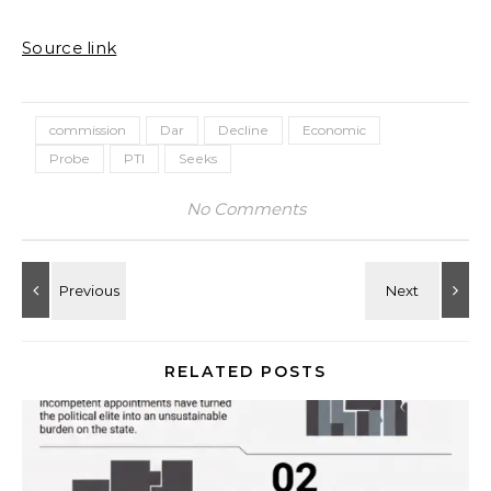
Source link
commission
Dar
Decline
Economic
Probe
PTI
Seeks
No Comments
RELATED POSTS