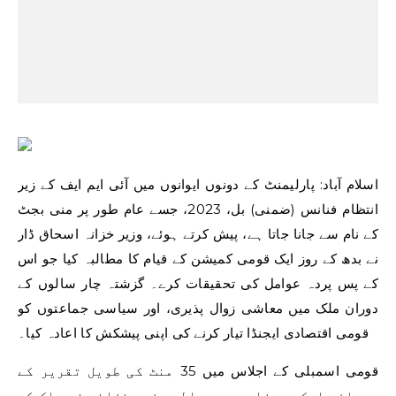
اسلام آباد: پارلیمنٹ کے دونوں ایوانوں میں آئی ایم ایف کے زیر
انتظام فنانس (ضمنی) بل، 2023، جسے عام طور پر منی بجٹ
کے نام سے جانا جاتا ہے، پیش کرتے ہوئے، وزیر خزانہ اسحاق ڈار
نے بدھ کے روز ایک قومی کمیشن کے قیام کا مطالبہ کیا جو اس
کے پس پردہ عوامل کی تحقیقات کرے۔ گزشتہ چار سالوں کے
دوران ملک میں معاشی زوال پذیری، اور سیاسی جماعتوں کو
قومی اقتصادی ایجنڈا تیار کرنے کی اپنی پیشکش کا اعادہ کیا۔
قومی اسمبلی کے اجلاس میں 35 منٹ کی طویل تقریر کے
دوران، ایک بدمزاج چہرے والے وزیر خزانہ نے ملک کی