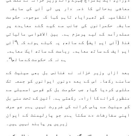
معاشی بدحالی کا ذمہ دار پی ٹی آئی کی سابقہ ​​
انتظامیہ کو ٹھہرایا، تاہم کہا کہ موجودہ حکومت
سابقہ ​​حکمرانوں کی جانب سے کیے گئے معاہدے پر
عملدرآمد کے لیے پرعزم ہے۔ بین الاقوامی مالیاتی
فنڈ (آئی ایم ایف) کے ساتھ، یہ کہتے ہوئے کہ \”آئی
ایم ایف کے ساتھ معاہدہ ریاست کے ساتھ ایک معاہدہ
ہے نہ کہ حکومت کے ساتھ\”۔
بعد ازاں وزیر خزانہ نے فنانس بل بھی سینیٹ کے
سامنے رکھا۔ اس کے بعد دونوں ایوانوں کو جمعہ تک
ملتوی کردیا گیا، جب حکومت بل کو قومی اسمبلی سے
منظور کرانے کا ارادہ رکھتی ہے۔ آئین کے تحت منی بل
کو سینیٹ سے پاس کرانے کی ضرورت نہیں ہے، جو صرف
اپنی سفارشات دے سکتا ہے، جو پارلیمنٹ کے ایوان
زیریں پر پابند نہیں ہیں۔