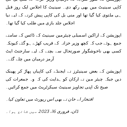
کاپی سینیٹ میں بھی رکھ دی۔ سینیٹ کا اجلاس ایک روز قبل
ہی ملتوی کیا گیا تھا اور منی بل کی کاپی پیش کرنے کے لیے نیا
اجلاس جلد بازی میں طلب کیا گیا تھا۔
اپوزیشن کے اراکین اسمبلی چیئرمین سینیٹ کے ڈائس کے سامنے
جمع ہوئے جب کہ کچھ وزیر خزانہ کے قریب کھڑے ہو گئے کیونکہ
کسی بھی ناخوشگوار صورتحال سے بچنے کے لیے سارجنٹ ایٹ
آرمز درمیان میں چلے گئے۔
اپوزیشن کے بعض سینیٹرز نے ایجنڈے کی کاپیاں پھاڑ کر پھینک
دیں جبکہ چیئر مین نے ارکان کو ہدایت کی کہ وہ جمعرات کی
صبح تک اپنی تجاویز سینیٹ سیکرٹریٹ میں جمع کرائیں۔
افتخار اے خان نے بھی اس رپورٹ میں تعاون کیا۔
ڈان، فروری 16، 2023 میں شائع ہوا۔