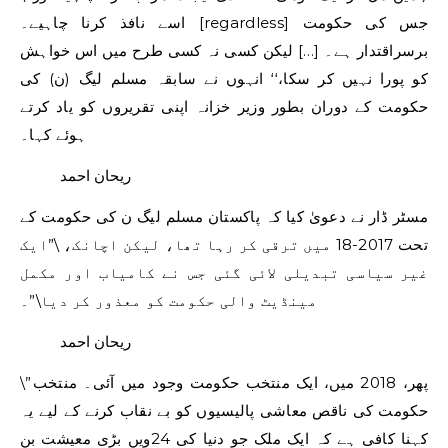
اسے نافذ کرنا چاہیے۔ [regardless] جس کی حکومت
برسراقتدار ہے۔ […] لیکن کسی نہ کسی طرح میں اس خواہش
کو پورا نہیں کر سکا،‘‘ انہوں نے سابقہ ​​مسلم لیگ (ن) کی
حکومت کے دوران بطور وزیر خزانہ اپنی تقریروں کو یاد کرتے
ہوئے کہا۔
ریحان احمد
مسٹر ڈار نے دعویٰ کیا کہ پاکستان مسلم لیگ ن کی حکومت کے
تحت 2017-18 میں ترقی کر رہا تھا، لیکن اچانک، \”ایک
غیر سیاسی تبدیلی لائی گئی جس نے کامیاب اور مکمل
مینڈیٹ والی حکومت کو معذور کر دیا\”۔
ریحان احمد
\”پھر، 2018 میں، ایک منتخب حکومت وجود میں آئی۔ منتخب
حکومت کی ناقص معاشی پالیسیوں کو بے نقاب کرنے کے لیے یہ
کہنا کافی ہے کہ ایک ملک جو دنیا کی 24ویں بڑی معیشت بن