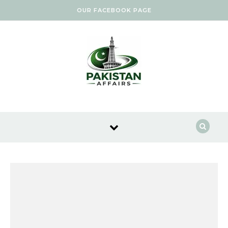
Skip to content
OUR FACEBOOK PAGE