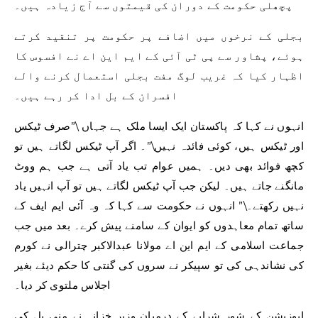
پچھلی حکومت کے دوران کی قیمتوں سے آج زیادہ ہیں۔
بجلی کے نرخوں میں اضافے پر حکومت پر تنقید کرتے
ہوئے، پشاور سے پی ٹی آئی کے ایم این اے نے افسوس کا
اظہار کیا کہ غریب لوگ مفت بجلی استعمال کرنے والے
افسران کے بل ادا کر رہے ہیں۔
انہوں نے کہا کہ پاکستان ایک ایسا ملک ہے جہاں \”صرف ٹیکس
اور ٹیکس ہیں، کوئی فائدہ نہیں\”۔ اگر آپ ٹیکس لگاتے ہیں تو
کچھ فوائد بھی دیں۔ ہمیں عوام تب یاد آتی ہے جب ہم ووٹ
مانگنے جاتے ہیں۔ لیکن جب آپ ٹیکس لگاتے ہیں تو آپ انہیں یاد
نہیں رکھتے۔\” انہوں نے حکومت سے کہا کہ وہ آئی ایم ایف کے
ساتھ تمام معاہدوں کو ایوان کے سامنے پیش کرے۔ بعد میں جب
جماعت اسلامی کے ایم این اے مولانا عبدالاکبر چترالی نے کورم
کی نشاندہی کی تو سپیکر نے سروں کی گنتی کا حکم دیئے بغیر
اجلاس ملتوی کر دیا۔
اپوزیشن کے شور شرابے کے درمیان وزیر خزانہ نے منی بل کی