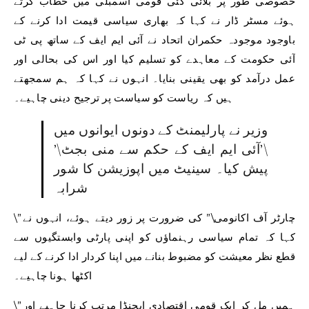
خصوصی طور پر بلائی گئی قومی اسمبلی میں خطاب کرتے
ہوئے مسٹر ڈار نے کہا کہ بھاری سیاسی قیمت ادا کرنے کے
باوجود موجودہ حکمران اتحاد نے آئی ایم ایف کے ساتھ پی ٹی
آئی حکومت کے معاہدے کو تسلیم کیا اور اس کی بحالی اور
عمل درآمد کو بھی یقینی بنایا۔ انہوں نے کہا کہ ہم سمجھتے
ہیں کہ ریاست کو سیاست پر ترجیح دینی چاہیے۔
وزیر نے پارلیمنٹ کے دونوں ایوانوں میں
\’آئی ایم ایف کے حکم سے منی بجٹ\’
پیش کیا۔ سینیٹ میں اپوزیشن کا شور
شرابہ
\”چارٹر آف اکانومی\” کی ضرورت پر زور دیتے ہوئے، انہوں نے
کہا کہ تمام سیاسی رہنماؤں کو اپنی پارٹی وابستگیوں سے
قطع نظر معیشت کو مضبوط بنانے میں اپنا کردار ادا کرنے کے لیے
اکٹھا ہونا چاہیے۔
\”ہمیں مل کر ایک قومی اقتصادی ایجنڈا مرتب کرنا چاہیے اور