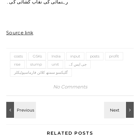
رہنمائی کی نقاب کشائی کی۔
Source link
costs
GSKs
India
input
posts
profit
rise
slump
unit
جی ایس کے
گلیکسو سمتھ کلائن فارماسیوٹیکلز
No Comments
RELATED POSTS