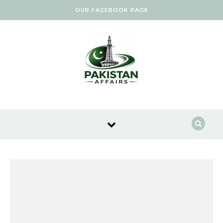
Skip to content
OUR FACEBOOK PAGE