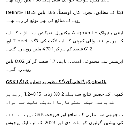
Refinitiv IBES ڈیٹا کے مطابق، تجزیہ کار، اوسطاً، 1.65 بلین
روپے کے منافع کی بھی توقع کر رہے تھے۔
بیکٹیریل انفیکشن سے لڑنے کے لیے Augmentin اینٹی بائیوٹک
اور T-bact کے مرہم بنانے والی کمپنی کے لیے لاگت کی لاگت
61.2 فیصد کم ہو کر 470.1 ملین روپے رہ گئی۔
آپریشنز سے مجموعی آمدنی، تاہم، 1.7 فیصد گر کر 8.02 بلین
روپے رہ گئی۔
GSK پاکستان کو \’اعلی آجر\’ کے طور پر تسلیم کیا گیا
کمپنی کے حصص نتائج سے پہلے 0.2% زیادہ 1,240.15 روپے پر
طے پائے، جبکہ نفٹی فارما انڈیکس فلیٹ ختم ہوا۔
پچھلے ہفتے، GSK نے چوتھی سہ ماہی کے منافع اور فروخت
کی پیشین گوئیوں کو مات دی اور 2023 کے لیے ایک پرجوش