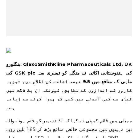
بنگلورو: GlaxoSmithKline Pharmaceuticals Ltd، UK
کی GSK plc کی ہندوستانی اکائی نے منگل کو تیسری سہ
ماہی کے منافع میں 9.5 فیصد اضافے کی اطلاع دی، تجزیہ
کاروں کے اندازوں کے مطابق، کیونکہ ان پٹ لاگت میں
تیزی سے کمی آمدنی میں کمی کو پورا کرنے سے زیادہ
ہے۔
ممبئی میں قائم کمپنی نے کہا کہ 31 دسمبر کو ختم ہونے والے
تین مہینوں میں مجموعی خالص منافع بڑھ کر 1.65 بلین روپے
($20 ملین) ہو گیا، جو ایک سال پہلے 1.50 بلین روپے تھا۔