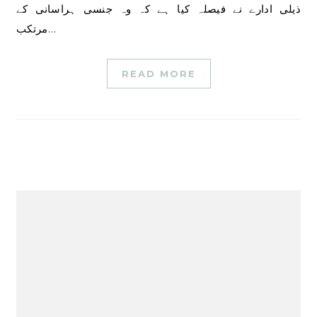
ذیلی ادارے نے فیصلہ کیا ہے کہ وہ جنسی ہراسانی کے
مرتکب…
READ MORE