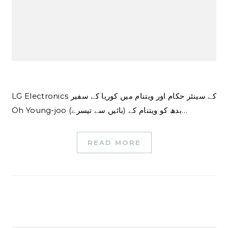
LG Electronics کے سینئر حکام اور ویتنام میں کوریا کے سفیر
Oh Young-joo (بائیں سے تیسرے) بدھ کو ویتنام کے…
READ MORE