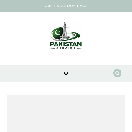
Skip to content
OUR FACEBOOK PAGE