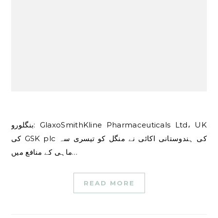
بنگلورو: GlaxoSmithKline Pharmaceuticals Ltd، UK
کی GSK plc کی ہندوستانی اکائی نے منگل کو تیسری سہ
ماہی کے منافع میں…
READ MORE