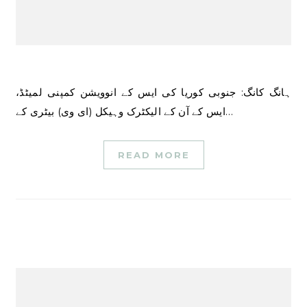
ہانگ کانگ: جنوبی کوریا کی ایس کے انوویشن کمپنی لمیٹڈ،
ایس کے آن کے الیکٹرک وہیکل (ای وی) بیٹری کے…
READ MORE