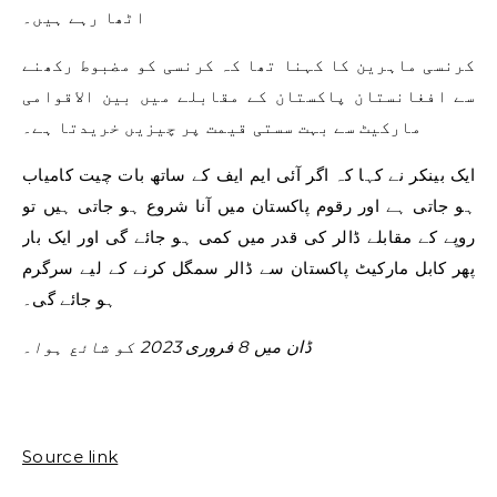
اٹھا رہے ہیں۔
کرنسی ماہرین کا کہنا تھا کہ کرنسی کو مضبوط رکھنے
سے افغانستان پاکستان کے مقابلے میں بین الاقوامی
مارکیٹ سے بہت سستی قیمت پر چیزیں خریدتا ہے۔
ایک بینکر نے کہا کہ اگر آئی ایم ایف کے ساتھ بات چیت کامیاب
ہو جاتی ہے اور رقوم پاکستان میں آنا شروع ہو جاتی ہیں تو
روپے کے مقابلے ڈالر کی قدر میں کمی ہو جائے گی اور ایک بار
پھر کابل مارکیٹ پاکستان سے ڈالر سمگل کرنے کے لیے سرگرم
ہو جائے گی۔
ڈان میں 8 فروری 2023 کو شائع ہوا۔
Source link