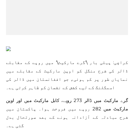
کراچی: پہلی بار \’گرے مارکیٹ\’ میں روپے کے مقابلے
ڈالر کی شرح منگل کو اوپن مارکیٹ کے مقابلے میں
نمایاں طور پر کم ہوئی، جو افغانستان میں ڈالر کی
اسمگلنگ کے لیے کشش کے نقصان کو ظاہر کرتی ہے۔
گرے مارکیٹ میں ڈالر 273 روپے، کابل مارکیٹ میں اور اوپن
مارکیٹ میں 282 روپے میں فروخت ہوا۔ پاکستان میں
شرح مبادلہ کے آزادانہ ہونے کے بعد صورتحال بدل
گئی ہے۔