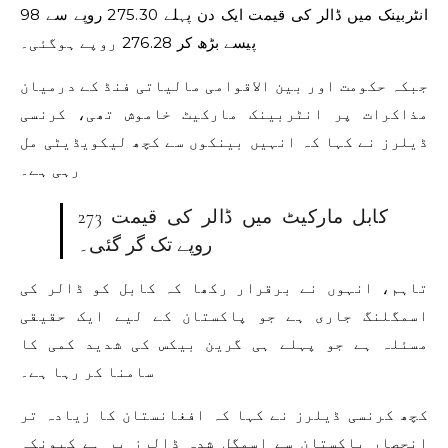
انٹربینک میں ڈالر کی قیمت ایک دن پہلے 275.30 روپے سے 98
پیسے بڑھ کر 276.28 روپے ہوگئی۔
جبکہ حکومت اور بین الاقوامی مالیاتی فنڈ کے درمیان
مذاکرات پر انٹربینک مارکیٹ خاموش تھی، کرنسی
ڈیلرز نے کہا کہ انہیں بینکوں سے کچھ لیکویڈیٹی مل
رہی ہے۔
کابل مارکیٹ میں ڈالر کی قیمت 273
روپے تک گر گئی۔
تاہم، انہوں نے برقرار رکھا کہ کابل کو ڈالر کی
اسمگلنگ جاری ہے جو پاکستان کے لیے ایک حقیقی
مسئلہ ہے جو پہلے ہی گرین بیکس کی شدید کمی کا
سامنا کر رہا ہے۔
کچھ کرنسی ڈیلرز نے کہا کہ افغانستان کا زیادہ تر
انحصار پاکستان سے اسمگل شدہ ڈالرز پر ہے کیونکہ