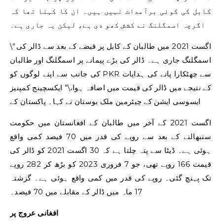
کابل کی کوئی برآمدات نہیں ہیں۔ ان کا کہنا تھا کہ
اگرچہ اسمگلنگ نے کشش کھو دی ہے، لیکن یہ جاری ہے۔
\”اگست 2021 میں طالبان کے کابل پر قبضے کے بعد سے ڈالر کی
اسمگلنگ جاری ہے۔ ڈالر کی بڑے پیمانے پر اسمگلنگ اور طالبان
کی جانب سے اپنے لوگوں کو PKR سے چھٹکارا پانے کی ہدایات
کے نتیجے میں ڈالر کی قیمت میں اضافہ ہوا،\” ایکسچینج کمپنیز
ایسوسی ایشن کے چیئرمین ملک بوستان نے کہا۔ پاکستان کے
اگست 2021 کے آخر میں طالبان کے افغانستان میں حکومت
سنبھالنے کے بعد سے روپے کی قدر میں 70 فیصد کمی واقع
ہوئی ہے۔ ڈیٹا سے پتہ چلتا ہے کہ 30 اگست 2021 کو ڈالر کی
قیمت 166 روپے تھی، جو 7 فروری 2023 کو بڑھ کر 282 روپے
تک پہنچ گئی۔ روپے کی قدر میں کمی واقع ہوئی ہے۔ گزشتہ
17 ماہ میں ڈالر کے مقابلے میں 70 فیصد۔
افغانی عروج پر