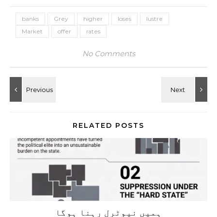
banks
Grey
higher
loses
lustre
Market
offer
rates
No Comments
RELATED POSTS
ہمیں نیوٹرل رہنا ہوگا