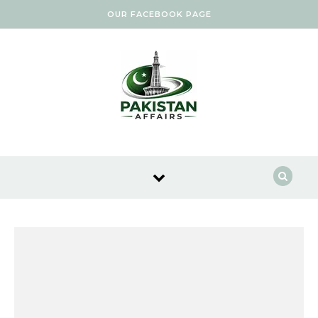
Skip to content
OUR FACEBOOK PAGE