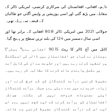
تاہم، افغانی، افغانستان کی سرکاری کرنسی، امریکی ڈالر کے
مقابلے میں بڑھ گئی اور اسی پوزیشن پر واپس آگئی جو طالبان
کے قبضے سے پہلے تھی۔
جولائی 2021 میں امریکی ڈالر 80.8 افغانی کے برابر تھا اور
اسی سال دسمبر میں 124 کی بلند ترین سطح پر پہنچ گیا۔
\”کابل میں آج ڈالر کا ریٹ 90.15 افغانی ہے،\” مسٹر
بوستان نے کہا، جو افغانستان میں ڈالر کی اسمگلنگ
پر تنقید کرتے رہے ہیں اور حکومت سے ان کی کابل آمد
پر مکمل پابندی عائد کرنے کا مطالبہ کر رہے ہیں۔
مضبوط کرنسی درآمد کنندگان کو کم خرچ کرنے اور
زیادہ خریدنے میں مدد دیتی ہے، جبکہ برآمد کنندگان
اپنی مصنوعات فروخت نہیں کر سکتے۔ چونکہ
افغانستان کو برآمد کرنے کے لیے کچھ نہیں ہے، اس
لیے اس کے درآمد کنندگان مضبوط کرنسی سے فائدہ