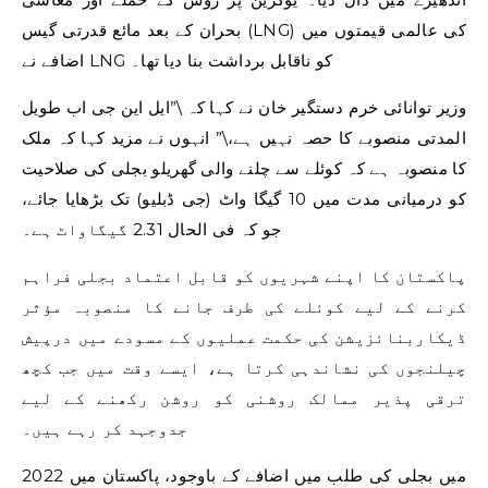
بحران کے بعد مائع قدرتی گیس (LNG) کی عالمی قیمتوں میں
اضافے نے LNG کو ناقابل برداشت بنا دیا تھا۔
وزیر توانائی خرم دستگیر خان نے کہا کہ \”ایل این جی اب طویل
المدتی منصوبے کا حصہ نہیں ہے،\” انہوں نے مزید کہا کہ ملک
کا منصوبہ ہے کہ کوئلے سے چلنے والی گھریلو بجلی کی صلاحیت
کو درمیانی مدت میں 10 گیگا واٹ (جی ڈبلیو) تک بڑھایا جائے،
جو کہ فی الحال 2.31 گیگاواٹ ہے۔
پاکستان کا اپنے شہریوں کو قابل اعتماد بجلی فراہم
کرنے کے لیے کوئلے کی طرف جانے کا منصوبہ مؤثر
ڈیکاربنائزیشن کی حکمت عملیوں کے مسودے میں درپیش
چیلنجوں کی نشاندہی کرتا ہے، ایسے وقت میں جب کچھ
ترقی پذیر ممالک روشنی کو روشن رکھنے کے لیے
جدوجہد کر رہے ہیں۔
2022 میں بجلی کی طلب میں اضافے کے باوجود، پاکستان میں