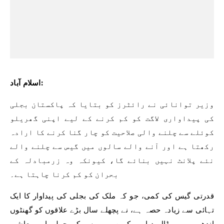
اسلام آباد:
وزیر توانائی نے رائٹرز کو بتایا کہ پاکستان بجلی
کی پیداواری لاگت کو کم کرنے کے لیے اپنی گھریلو
کوئلے سے چلنے والی صلاحیت کو چار گنا کرنے کا ارادہ
رکھتا ہے اور آنے والے سالوں میں گیس سے چلنے والے
نئے پلانٹ نہیں بنائے گا، کیونکہ وہ زرمبادلہ کے
بحران کو کم کرنا چاہتا ہے۔
قدرتی گیس کی کمی، جو کہ ملک کی بجلی کی پیداوار کا ایک
تہائی سے زیادہ حصہ ہے، نے پچھلے سال بڑے علاقوں کو گھنٹوں
اندھیرے میں ڈال دیا۔ یوکرین پر روس کے حملے اور معاشی