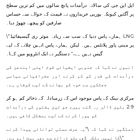
ایل این جی کی سالانہ درآمدات پانچ سالوں میں کم ترین سطح
پر آگئیں کیونکہ یورپی خریداروں نے قیمت کے حوالے سے حساس
صارفین کو پیچھے چھوڑ دیا۔
\”ہمارے پاس دنیا کے سب سے زیادہ موثر ری گیسیفائیڈ LNG
پر مبنی پاور پلانٹس ہیں۔ لیکن ہمارے پاس انہیں چلانے کے لیے
گیس نہیں ہے،‘‘ دستگیر نے ایک انٹرویو میں کہا۔
انہوں نے کہا کہ جنوبی ایشیائی قوم اپنی ایندھن کی
درآمدات کی قدر کو کم کرنے اور جغرافیائی سیاسی
جھٹکوں سے خود کو بچانے کے لیے کوشاں ہے۔
مرکزی بینک کے پاس موجود اس کے زرمبادلہ کے ذخائر کم ہو کر
2.9 بلین ڈالر رہ گئے ہیں، جو تین ہفتوں کی درآمدات
کو پورا کرنے کے لیے بمشکل کافی ہیں۔
دستگیر نے کہا کہ \”یہ صرف سستی توانائی پیدا کرنے
کا نہیں بلکہ گھریلو ذرائع سے بھی بہت اہم ہے۔\”