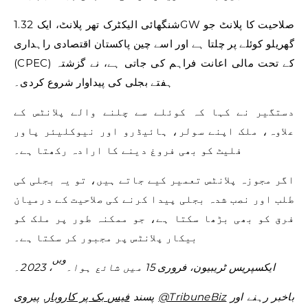
شنگھائی الیکٹرک تھر پلانٹ، ایک 1.32GW صلاحیت کا پلانٹ جو
گھریلو کوئلے پر چلتا ہے اور اسے چین پاکستان اقتصادی راہداری
(CPEC) کے تحت مالی اعانت فراہم کی جاتی ہے، نے گزشتہ
ہفتے بجلی کی پیداوار شروع کردی۔
دستگیر نے کہا کہ کوئلے سے چلنے والے پلانٹس کے
علاوہ، ملک اپنے سولر، ہائیڈرو اور نیوکلیئر پاور
فلیٹ کو بھی فروغ دینے کا ارادہ رکھتا ہے۔
اگر مجوزہ پلانٹس تعمیر کیے جاتے ہیں، تو یہ بجلی کی
طلب اور نصب شدہ بجلی پیدا کرنے کی صلاحیت کے درمیان
فرق کو بھی بڑھا سکتا ہے، جو ممکنہ طور پر ملک کو
بیکار پلانٹس پر مجبور کر سکتا ہے۔
ویں
ایکسپریس ٹریبیون، فروری 15 میں شائع ہوا۔
، 2023۔
باخبر رہنے اور
@TribuneBiz
پیروی
پسند
فیس بک پر کاروبار
,