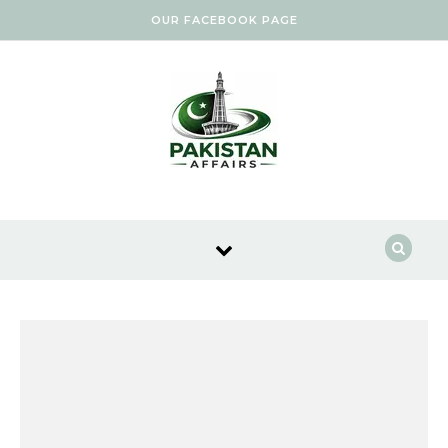
Skip to content
OUR FACEBOOK PAGE