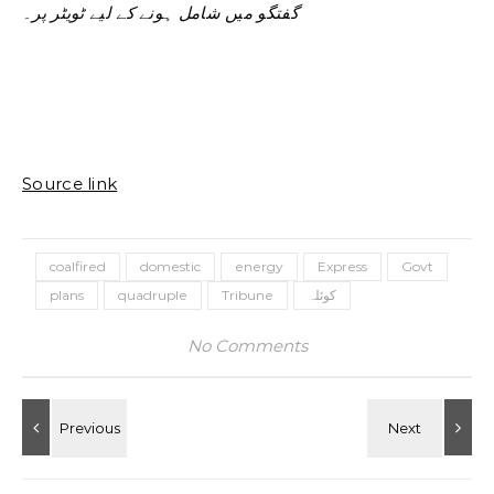
گفتگو میں شامل ہونے کے لیے ٹویٹر پر۔
Source link
coalfired
domestic
energy
Express
Govt
کوئلہ
Tribune
quadruple
plans
No Comments