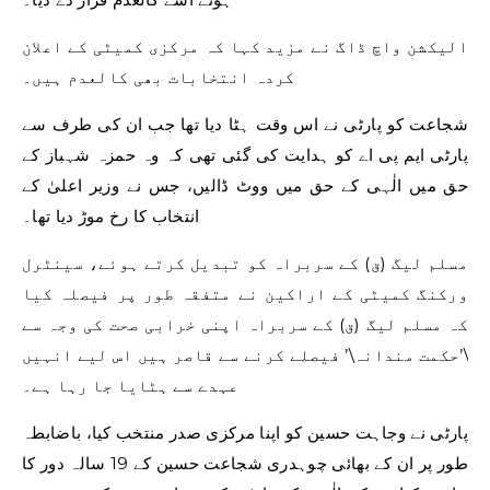
الیکشن واچ ڈاگ نے مزید کہا کہ مرکزی کمیٹی کے اعلان
کردہ انتخابات بھی کالعدم ہیں۔
شجاعت کو پارٹی نے اس وقت ہٹا دیا تھا جب ان کی طرف سے
پارٹی ایم پی اے کو ہدایت کی گئی تھی کہ وہ حمزہ شہباز کے
حق میں الٰہی کے حق میں ووٹ ڈالیں، جس نے وزیر اعلیٰ کے
انتخاب کا رخ موڑ دیا تھا۔
مسلم لیگ (ق) کے سربراہ کو تبدیل کرتے ہوئے، سینٹرل
ورکنگ کمیٹی کے اراکین نے متفقہ طور پر فیصلہ کیا
کہ مسلم لیگ (ق) کے سربراہ اپنی خرابی صحت کی وجہ سے
\’حکمت مندانہ\’ فیصلے کرنے سے قاصر ہیں اس لیے انہیں
عہدے سے ہٹایا جا رہا ہے۔
پارٹی نے وجاہت حسین کو اپنا مرکزی صدر منتخب کیا، باضابطہ
طور پر ان کے بھائی چوہدری شجاعت حسین کے 19 سالہ دور کا