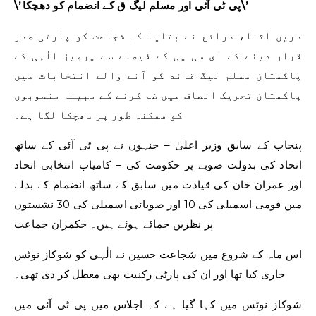
\’پی ٹی آئی اور مسلم لیگ ق کے انضمام کو دھچکا\’
دریں اثنا، ذرائع نے بتایا کہ شجاعت کو پارٹی صدر
قرار دینے کے ای سی پی کے فیصلے سے پرویز الٰہی کے
پاکستان مسلم لیگ قائد کو آنے والے انتخابات میں
پاکستان تحریک انصاف میں ضم کرنے کے مبینہ منصوبوں
کو ممکنہ طور پر دھچکا لگا ہے۔
پنجاب کے سابق وزیر اعلیٰ – جنہوں نے پی ٹی آئی کے ساتھ
اتحاد کی بدولت صوبے پر حکومت کی – کامیاب انتخابی اتحاد
اور عمران خان کی قیادت میں سابق کے ساتھ انضمام کے بدلے
میں قومی اسمبلی کی 10 اور صوبائی اسمبلی کی 30 نشستوں
پر نظریں جمائے ہوئے ہیں۔ حکمران جماعت.
اس ماہ کے شروع میں شجاعت حسین نے الٰہی کو شوکاز نوٹس
جاری کیا تھا اور ان کی پارٹی رکنیت بھی معطل کر دی تھی۔
شوکاز نوٹس میں کہا گیا ہے کہ اجلاس میں پی ٹی آئی میں