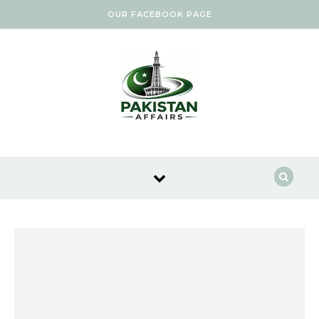
Skip to content
OUR FACEBOOK PAGE