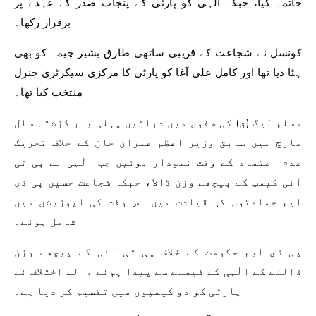
خاتمہ کیا، جبکہ الٰہی کو پارٹی کے پنجاب صدر کے عہدے پر
برقرار رکھا۔
کونسل نے شجاعت کے قریبی ساتھی طارق بشیر چیمہ کو بھی
ہٹا دیا تھا اور کامل علی آغا کو پارٹی کا مرکزی سیکرٹری جنرل
منتخب کیا تھا۔
مسلم لیگ (ق) کی صفوں میں دراڑیں پہلی بار گزشتہ سال
مارچ میں سابق وزیر اعظم عمران خان کے خلاف تحریک
عدم اعتماد کے وقت نمودار ہوئیں جب الٰہی نے پی ٹی
آئی کیمپ کے پیچھے وزن ڈالا، جبکہ شجاعت حسین پی ڈی
ایم جماعتوں کی قیادت میں اس وقت کی اپوزیشن میں
شامل ہوئے۔
پی ڈی ایم حکومت کے خلاف پی ٹی آئی کے پیچھے وزن
ڈالنے کے الٰہی کے فیصلے سے پیدا ہونے والے اختلاف نے
پارٹی کو دو کیمپوں میں تقسیم کر دیا ہے۔