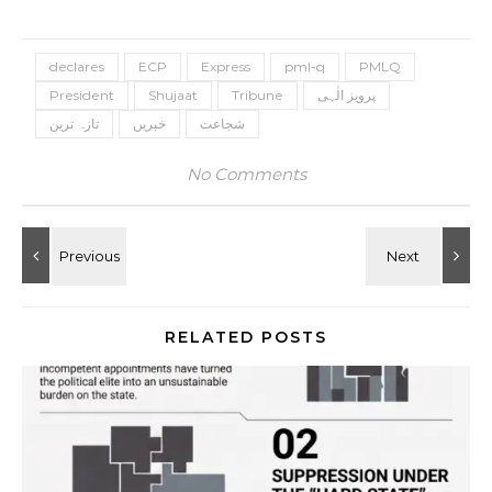
declares
ECP
Express
pml-q
PMLQ
پرویز الٰہی
Tribune
Shujaat
President
شجاعت
خبریں
تازہ ترین
No Comments
RELATED POSTS