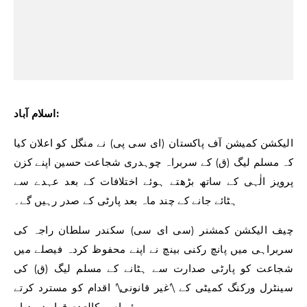
اسلام آباد:
الیکشن کمیشن آف پاکستان (ای سی پی) نے منگل کو اعلان کیا
کہ مسلم لیگ (ق) کے سربراہ چوہدری شجاعت حسین اپنے کزن
پرویز الٰہی کے ساتھ بڑھتے ہوئے اختلافات کے بعد عہدے سے
ہٹائے جانے کے چند ماہ بعد پارٹی کے صدر رہیں گے۔
چیف الیکشن کمشنر (سی ای سی) سکندر سلطان راجہ کی
سربراہی میں پانچ رکنی بینچ نے اپنے محفوظ کردہ فیصلے میں
شجاعت کو پارٹی صدارت سے ہٹانے کے مسلم لیگ (ق) کی
سینٹرل ورکنگ کمیٹی کے \’غیر قانونی\’ اقدام کو مسترد کرتے
ہوئے اسے کالعدم قرار دے دیا۔