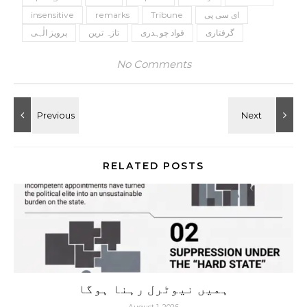
ای سی پی
Tribune
remarks
insensitive
گرفتاری
فواد چوہدری
تازہ ترین
پرویز الٰہی
No Comments
RELATED POSTS
ہمیں نیوٹرل رہنا ہوگا