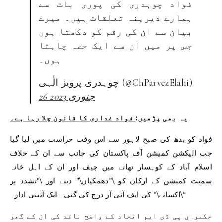
فواد چوہدری کی پوری بات سے
ہمارے دیرینہ تعلقات ہیں۔ میرے
بیان سے ان کی رقم کو دکھتا ہوں
جس پر میں ان سے ایک حصہ چاہتا
ہوں۔
چوہدری پرویز الٰہی (@ChParvezElahi)
26 جنوری 2023
یہ بھی پڑھیں:
فواد غداری کا قانون چلا رہا ہے۔
فواد کو بدھ کی صبح لاہور سے اس وقت حراست میں لیا گیا
جب الیکشن کمیشن آف پاکستان کی جانب سے ان کے خلاف
اسلام آباد کے کوہسار تھانے میں چیف اور ان کے اہل خانہ
سمیت کمیشن کے ارکان کو \”دھمکیاں\” دینے اور \”تشدد پر
اکسانے\” کی ایف آئی آر درج کی گئی۔ ایک آئینی ادارہ\”
حکمراں پی ڈی ایم اتحاد کے واضح ناقد کی ان کے گھر