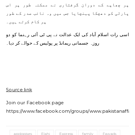
پر چھاپے کے دوران گرفتاری نے ممکنہ طور پر اس
پارٹی کو دھچکا پہنچایا جس میں وہ نائب صدر کے طور
پر کام کرتے ہیں۔
اسی رات اسلام آباد کی ایک عدالت نے پی ٹی آئی رہنما کو دو
روزہ جسمانی ریمانڈ پر پولیس کے حوالے کر دیا۔
Source link
Join our Facebook page
https://www.facebook.com/groups/www.pakistanaffair
apologises
Elahi
Express
family
Fawads