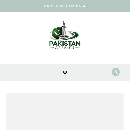
Skip to content
OUR FACEBOOK PAGE