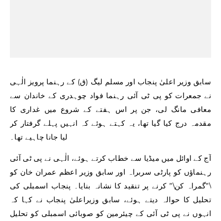
سابق وزیر اعلیٰ پنجاب اور مسلم لیگ (ق) کے رہنما پرویز الٰہی
نے جمعرات کو پی ٹی آئی رہنما فواد چوہدری کے خاندان سے
معافی مانگ لی، جن پر اس ہفتے کے شروع میں غداری کا
مقدمہ درج کیا گیا تھا، یہ کہتے ہوئے کہ انہیں پہلے گرفتار کر
لیا جانا چاہیے تھا۔
آج کے اوائل میں میڈیا سے خطاب کرتے ہوئے، الٰہی نے پی ٹی آئی
رہنماؤں کو پارٹی سربراہ اور سابق وزیر اعظم عمران خان کو
\”گمراہ کن\” کرنے پر تنقید کا نشانہ بنایا۔ پنجاب اسمبلی کی
تحلیل کا حوالہ دیتے ہوئے، سابق وزیراعلیٰ پنجاب نے کہا کہ
انہوں نے پی ٹی آئی کے چیئرمین کو صوبائی اسمبلی کو تحلیل