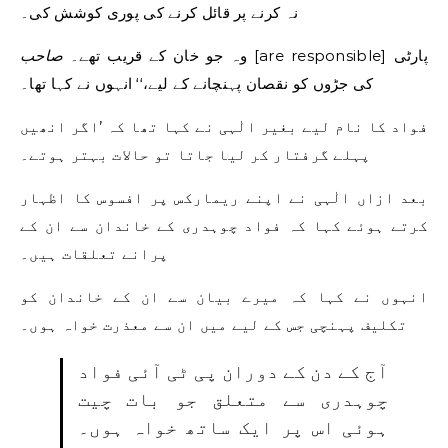
نہ کرنے پر قائل کرنے کی پوری کوشش کی۔
[are responsible] پارٹی
صاحب
وہ جو خان ​​کے قریب تھے۔
کی جڑوں کو نقصان پہنچانے کے لیے،‘‘ انہوں نے کہا تھا۔
فواد کا نام لیے بغیر الٰہی نے کہا تھا کہ ’اگر انھیں
پہلے گرفتار کر لیا جاتا تو حالات بہتر ہوتے۔
بعد ازاں الٰہی نے اپنے ریمارکس پر افسوس کا اظہار
کرتے ہوئے کہا کہ فواد چوہدری کے خاندان سے ان کے
پرانے تعلقات ہیں۔
انہوں نے کہا کہ میرے بیان سے ان کے خاندان کو
تکلیف پہنچی جس کے لیے میں ان سے معذرت خواہ ہوں۔
آج کے دن کے دوران پی ٹی آئی فواد
چوہدری سے متعلق جو بات چیت
ہوئی اس پر ایک ساتھ خواہ ہوں۔