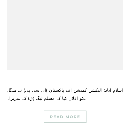
اسلام آباد: الیکشن کمیشن آف پاکستان (ای سی پی) نے منگل
کو اعلان کیا کہ مسلم لیگ (ق) کے سربراہ…
READ MORE