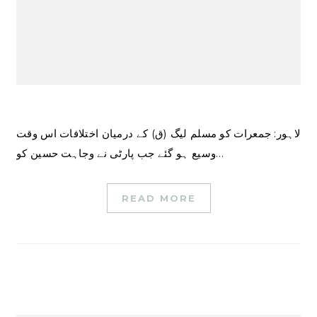
لاہور: جمعرات کو مسلم لیگ (ق) کے درمیان اختلافات اس وقت
وسیع ہو گئے جب پارٹی نے وجاہت حسین کو…
READ MORE