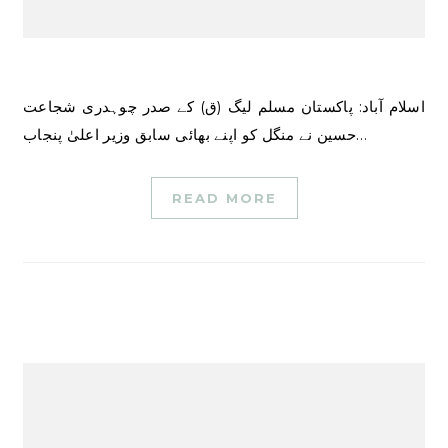
اسلام آباد: پاکستان مسلم لیگ (ق) کے صدر چوہدری شجاعت
حسین نے منگل کو اپنے بھائی سابق وزیر اعلیٰ پنجاب…
READ MORE