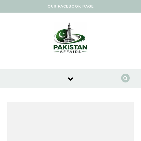
Skip to content
OUR FACEBOOK PAGE