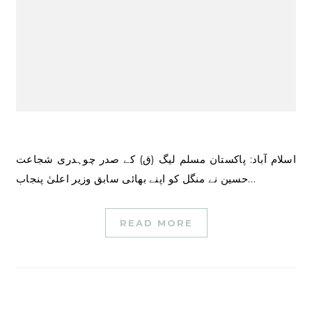
اسلام آباد: پاکستان مسلم لیگ (ق) کے صدر چوہدری شجاعت
حسین نے منگل کو اپنے بھائی سابق وزیر اعلیٰ پنجاب…
READ MORE