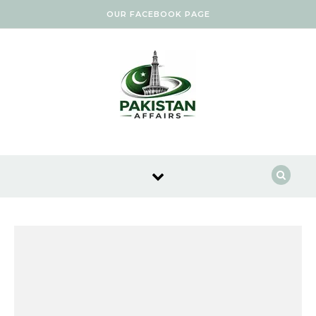
Skip to content
OUR FACEBOOK PAGE