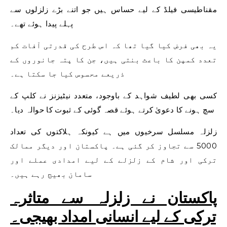
مقناطیسی فیلڈ کے لیے حساس ہیں جو اتنے بڑے زلزلوں سے
پہلے پیدا ہوئے تھے۔
یہ بھی فرض کیا گیا تھا کہ اس طرح کی قدرتی آفات کم
تعدد کمپن کا باعث بنتی ہیں، جن کا پتہ جانوروں کے
ذریعے محسوس کیا جا سکتا ہے۔
کسی بھی لطیف شواہد کے باوجود، متعدد نیٹیزنز نے کلپ کے
سچ ہونے کا دعویٰ کرتے ہوئے قصہ گوئی کے ثبوت کا حوالہ دیا۔
زلزلہ مسلسل سرخیوں میں ہے کیونکہ ہلاکتوں کی تعداد
5000 سے تجاوز کر گئی ہے۔ پاکستان اور دیگر ممالک
ترکی اور شام کے زلزلے کے لیے امدادی عملے اور
سامان بھیج رہے ہیں۔
پاکستان نے زلزلہ سے متاثرہ
ترکی کے لیے انسانی امداد بھیجی۔