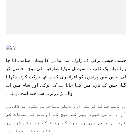
جیسے جیسے ترکی کے زلزلے سے تباہی کا پیمانہ سامنے آتا جا
رہا تھا، ایک کلپ نے سوشل میڈیا صارفین کی توجہ حاصل کر
لی، جس میں پرندوں کو افراتفری کے ساتھ حرکت کرتے دکھایا
گیا، جس کے بارے میں کہا جاتا ہے کہ ترکی اور شام میں آنے
والے بڑے زلزلے سے چند لمحے پہلے۔
وہ کلپ جس نے ٹویٹر اور دیگر سماجی سائٹوں پر لاکھوں
آراء حاصل کیں، پیر کے صبح کے اوقات کے لمحات کو
قید کیا، جس میں پرندوں کے جھنڈ کو تصادفی طور پر
اڑتے دکھایا گیا ہے۔