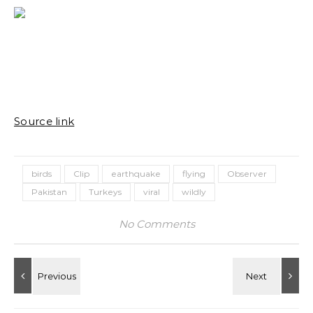
Source link
birds
Clip
earthquake
flying
Observer
Pakistan
Turkeys
viral
wildly
No Comments