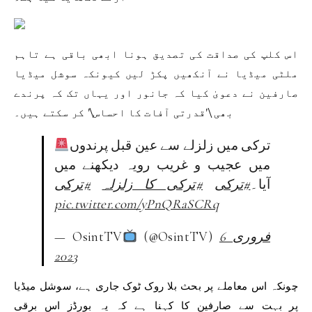
اس کلپ کی صداقت کی تصدیق ہونا ابھی باقی ہے تاہم
ملٹی میڈیا نے آنکھیں پکڑ لیں کیونکہ سوشل میڈیا
صارفین نے دعویٰ کیا کہ جانور اور یہاں تک کہ پرندے
بھی \’قدرتی آفات کا احساس\’ کر سکتے ہیں۔
ترکی میں زلزلے سے عین قبل پرندوں
میں عجیب و غریب رویہ دیکھنے میں
آیا۔
#ترکی
#ترکی کا زلزلہ
#ترکی
pic.twitter.com/yPnQRaSCRq
6 فروری
(@OsintTV)
— OsintTV
2023
چونکہ اس معاملے پر بحث بلا روک ٹوک جاری ہے، سوشل میڈیا
پر بہت سے صارفین کا کہنا ہے کہ یہ بورڈز اس برقی