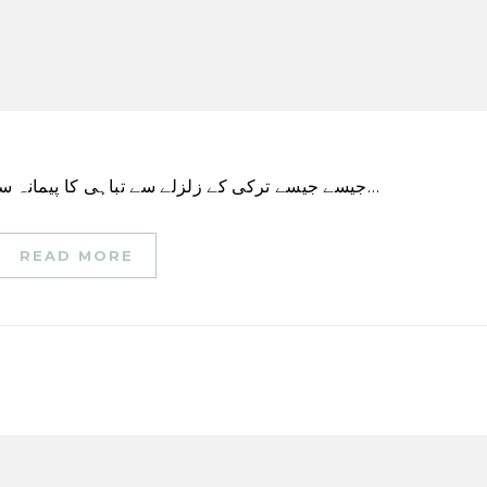
جیسے جیسے ترکی کے زلزلے سے تباہی کا پیمانہ سامنے آتا جا رہا تھا، ایک کلپ نے سوشل میڈیا صارفین…
READ MORE