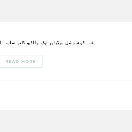
ہفتہ کو سوشل میڈیا پر ایک نیا آڈیو کلپ سامنے آیا جس میں مبینہ طور پر پاکستان تحریک انصاف (پی…
READ MORE