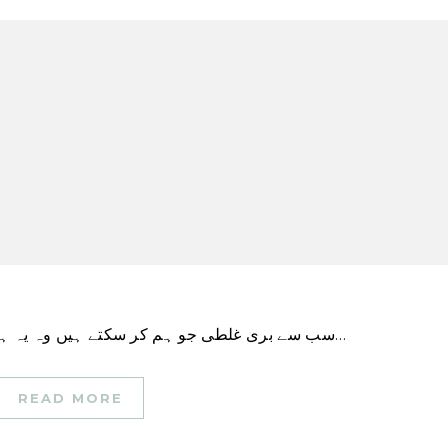
\”سب سے بری غلطی جو ہم کر سکتے ہیں وہ یہ ہے کہ ہماری چین کی پوزیشننگ ایوان نمائندگان کے…
READ MORE