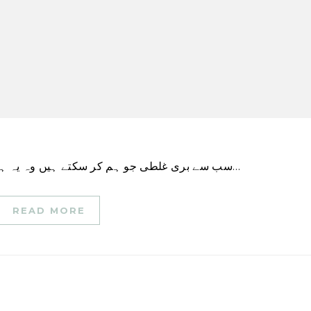
\”سب سے بری غلطی جو ہم کر سکتے ہیں وہ یہ ہے کہ ہماری چین کی پوزیشننگ ایوان نمائندگان کے…
READ MORE