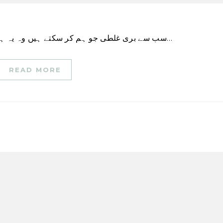
\”سب سے بری غلطی جو ہم کر سکتے ہیں وہ یہ ہے کہ ہماری چین کی پوزیشننگ ایوان نمائندگان کے…
READ MORE