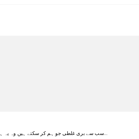
\”سب سے بری غلطی جو ہم کر سکتے ہیں وہ یہ ہے کہ ہماری چین کی پوزیشننگ ایوان نمائندگان کے…