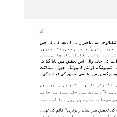
و ٹیکنالوجی سے باخبر رہنے کے بعد کہا کہ چین
ی ٹیکنالوجیز میں سے 37 میں \”حیرت انگیز برتری\” حاصل ہے کیونکہ مغربی
ے لیے عالمی مقابلہ ہار جاتی ہیں۔
 کی جانے والی اس تحقیق میں پایا گیا کہ
ے کمپیوٹنگ، کوانٹم کمپیوٹنگ، چھوٹے سیٹلائٹ
ور ویکسین میں عالمی تحقیق کی قیادت کی۔
ی تکنیکی مقابلہ کھو رہی ہیں، جس
ہے،\” رپورٹ میں حکومتوں کی جانب
ی سرمایہ کاری پر زور دیا گیا ہے۔
کی تحقیق میں شاندار برتری\” قائم کی تھی۔
کے لیے زیادہ سے زیادہ تعاون کرنے