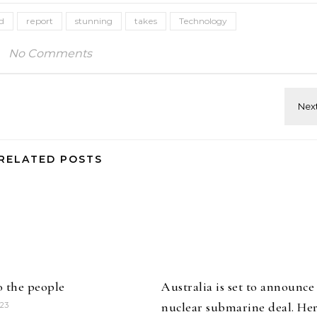
d
report
stunning
takes
Technology
No Comments
RELATED POSTS
o the people
Australia is set to announce
nuclear submarine deal. Her
023