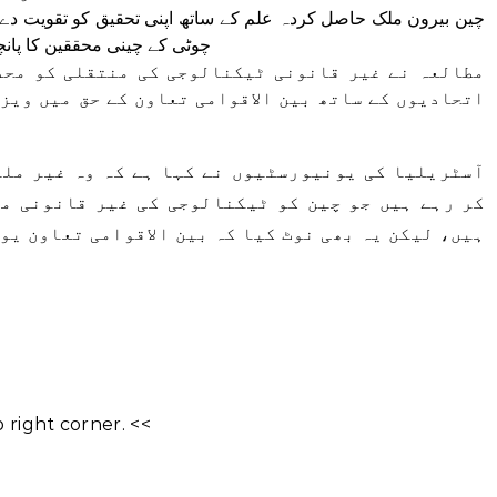
چین بیرون ملک حاصل کردہ علم کے ساتھ اپنی تحقیق کو تقویت دے رہ
چوٹی کے چینی محققین کا پانچو
مطالعہ نے غیر قانونی ٹیکنالوجی کی منتقلی کو محد
اتحادیوں کے ساتھ بین الاقوامی تعاون کے حق میں ویز
آسٹریلیا کی یونیورسٹیوں نے کہا ہے کہ وہ غیر ملک
کر رہے ہیں جو چین کو ٹیکنالوجی کی غیر قانونی م
ہیں، لیکن یہ بھی نوٹ کیا کہ بین الاقوامی تعاون یو
right corner. <<