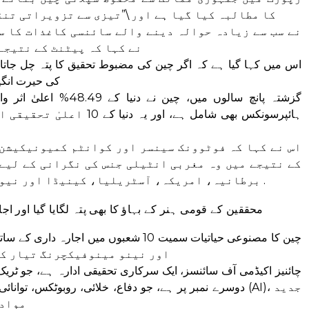
کا مطالبہ کیا گیا ہے اور \”تیزی سے تزویراتی تن
نے کہا کہ پیٹنٹ کے نتیجے
کی حیرت انگی
ہائپرسونکس بھی شامل ہے، اور
اس نے کہا کہ فوٹوونک سینسر اور کوانٹم کمیونیکیشن 
کے نتیجے میں وہ مغربی انٹیلی جنس کی نگرانی کے لیے \
برطانیہ، امریکہ، آسٹریلیا، کینیڈا اور نیوزی لینڈ کی \”فائیو آئیز\” شامل ہیں۔ .
محققین کے قومی ہنر کے بہاؤ کا بھی پتہ لگایا گیا اور
چین کا مصنوعی حیاتیات سمیت 10 شعبوں میں اج
ایک تہائی، نیز الیکٹرک بیٹریاں، 5G، اور نینو مینوفیکچرنگ
دوسرے نمبر پر ہے، جو دفاع، خلائی، روبوٹکس، توانائی، ماحو
مواد 