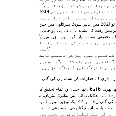
قیدی ٹیکنالوجی کو آگے بڑھانا ہے\”۔
ASPI نے سب سے زیادہ حوالہ دینے والے سائنسی کاغذات کا سراغ لگایا، جس کے بارے میں اس
 میں ہونے کا سب سے زیادہ امکان ہے۔
اس میں کہا گیا ہے کہ اگر چین کی مضبوط تحقیق کا پتہ چل جاتا تو 2021 میں ہائپر سونک میزائلوں میں چین
ز پیش رفت کی نشاندہی پہلے ہی ہو جاتی۔
\”گزشتہ پانچ سالوں میں، چین نے دنیا کے 48.49% اعلیٰ اثر والے تحقیقی مقالے تیار کیے ہیں، جن میں
 یہ دنیا کے 10 اعلیٰ تحقیقی اداروں میں سے سات کی میزبانی کرتا
ہے۔\”
کے شعبوں میں، چین کی تحقیقی طاقت
”اندھیرے میں جا سکتا ہے\”، جس میں
 اجارہ داری کے خطرات کی نشاندہی کی گئی۔
ارہ داری کے ساتھ ابھرنے کا امکان تھا، جہاں وہ تمام تحقیق کا
 تیار کرتا ہے۔
چائنیز اکیڈمی آف سائنسز، ایک سرکاری تحقیقی ادارہ ہے، جو ٹریک کی گئی زیادہ تر 44 ٹیکنالوجیز میں پہلے یا
لیات، بائیو ٹیکنالوجی، مصنوعی ذہانت (AI)، جدید
اور کوانٹم ٹیکنالوجی پر محیط ہے۔