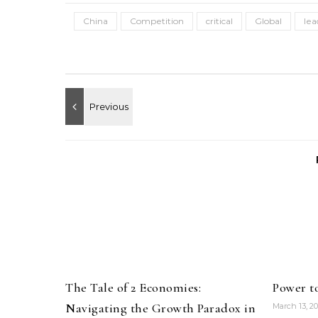
China
Competition
critical
Global
lea
The Tale of 2 Economies:
Power t
Navigating the Growth Paradox in
March 13, 2