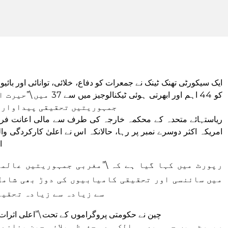
ایک سیکورٹی تھنک ٹینک نے جمعرات کو دفاع، خلائی، توانائی اور بائی
کو 44 اہم اور ابھرتی ہوئ
جمہوریتیں تحقیقی پیداوار ک
ریاستہائے متحدہ کے محکمہ خارجہ کی طرف سے مالی اعانت فراہم
امریکہ اکثر دوسرے نمبر پر رہا، حالانکہ اس نے اعلیٰ کارکردگی وال
ا
رپورٹ میں کہا گیا ہے کہ \”مغربی جمہوریتیں عالم
میں سائنسی اور تحقیقی کامیابیوں کی دوڑ بھی شامل 
سے زیادہ سے زیادہ تحقیق
چین نے حکومتی پروگراموں کے تحت \”اعلی اثرات 
رپورٹ میں جمہوری ممالک سے محفوظ سپلائی چین بنانے 