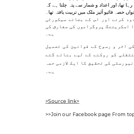
ا تھا، اور اعداد و شمار سے پتہ چلتا ہے کہ
اں حصہ فائیو آئیز ملک میں تربیت یافتہ تھا۔
ود کرنے اور اس کے بجائے سیکورٹی
ا اسکریننگ پروگراموں کی سفارش کی
ہے۔
ی اثر و رسوخ کے قوانین کی تعمیل
نتقلی کو روکنے کے لیے بنائے گئے
نیورسٹی کی تحقیق کا ایک لازمی حصہ
ہے۔
>Source link>
>>Join our Facebook page From top 