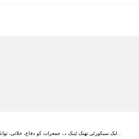
ایک سیکورٹی تھنک ٹینک نے جمعرات کو دفاع، خلائی، توانائی اور بائیو ٹیکنالوجی سے باخبر رہنے کے بعد کہا کہ…