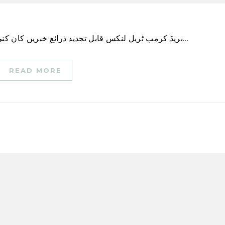
بریڈ کرمب ٹریل لنکس قابل تجدید ذرائع خبریں کان کنی کمپنی کا کہنا ہے کہ سب سے پہلے شمالی امریکہ…
READ MORE