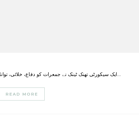
ایک سیکورٹی تھنک ٹینک نے جمعرات کو دفاع، خلائی، توانائی اور بائیو ٹیکنالوجی سے باخبر رہنے کے بعد کہا کہ…
READ MORE