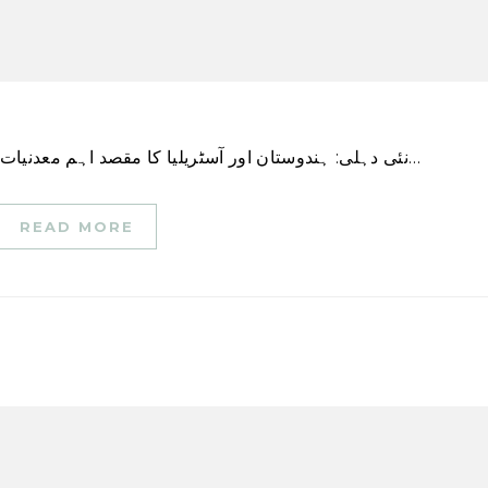
نئی دہلی: ہندوستان اور آسٹریلیا کا مقصد اہم معدنیات میں تجارت کو بڑھانا ہے تاکہ کاربن کے اخراج کو کم…
READ MORE