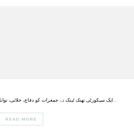
ایک سیکورٹی تھنک ٹینک نے جمعرات کو دفاع، خلائی، توانائی اور بائیو ٹیکنالوجی سے باخبر رہنے کے بعد کہا کہ…
READ MORE