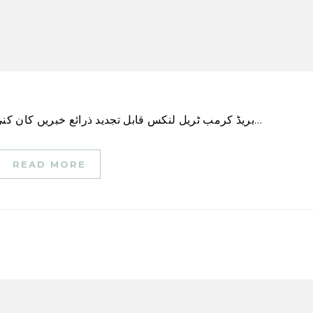
بریڈ کرمب ٹریل لنکس قابل تجدید ذرائع خبریں کان کنی کمپنی کا کہنا ہے کہ سب سے پہلے شمالی امریکہ…
READ MORE