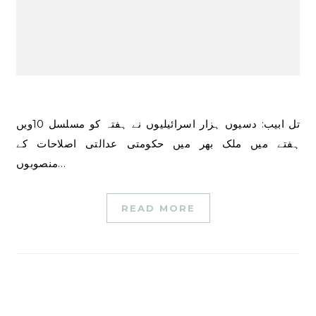
تل ابیب: دسیوں ہزار اسرائیلیوں نے ہفتہ کو مسلسل 10ویں
ہفتے میں ملک بھر میں حکومتی عدالتی اصلاحات کے
منصوبوں…
READ MORE