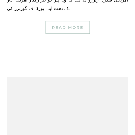
کے تحت اپنے بورڈ آف گورنرز کی…
READ MORE