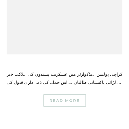
کراچی پولیس ہیڈکوارٹر میں عسکریت پسندوں کی ہلاکت خیز
لڑائی پاکستانی طالبان نے اس حملے کی ذمہ داری قبول کی،…
READ MORE