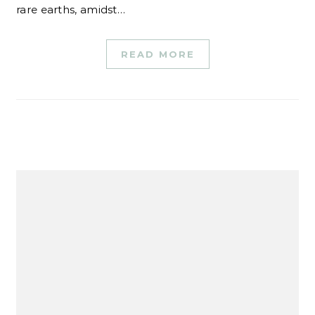
rare earths, amidst…
READ MORE