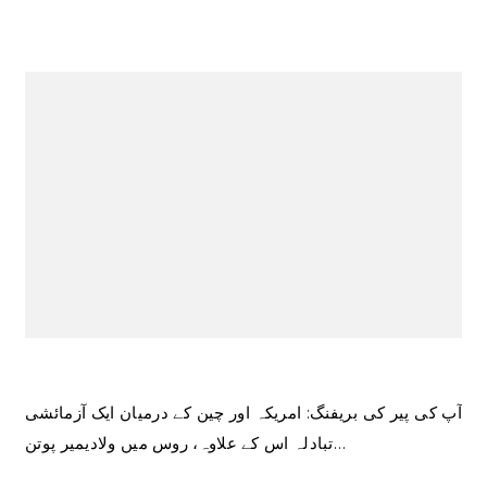
آپ کی پیر کی بریفنگ: امریکہ اور چین کے درمیان ایک آزمائشی
تبادلہ اس کے علاوہ، روس میں ولادیمیر پوتن…