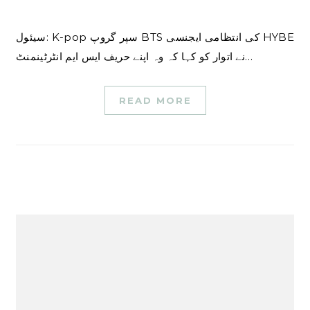
سیئول: K-pop سپر گروپ BTS کی انتظامی ایجنسی HYBE
نے اتوار کو کہا کہ وہ اپنے حریف ایس ایم انٹرٹینمنٹ…
READ MORE