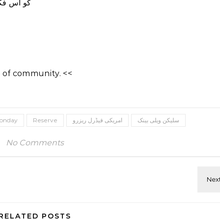
کو اس فکر
 of community. <<
onday
Reserve
امریکی فیڈرل ریزرو
سلیکن ویلی بینک
No Comments
RELATED POSTS