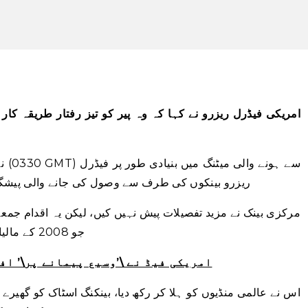
امریکی فیڈرل ریزرو نے کہا کہ وہ پیر کو تیز رفتار طریقہ کار
ریزرو بینکوں کی طرف سے وصول کی جانے والی پیشگی 
مرکزی بینک نے مزید تفصیلات پیش نہیں کیں، لیکن یہ اقدام جمعہ،
جو 2008 کے مالیاتی بحران کے بعد سب سے بڑی ناکامی تھی۔
امریکی فیڈ نے \’وسیع پیمانے پر\’ اف
اس نے عالمی منڈیوں کو ہلا کر رکھ دیا، بینکنگ اسٹاک کو گھیرے میں