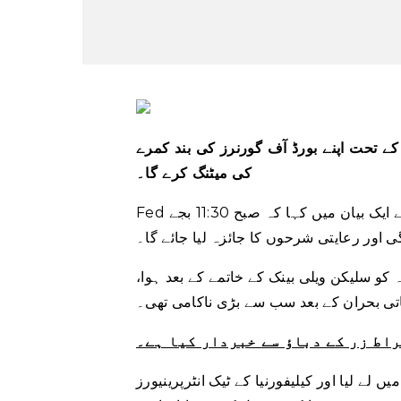
 کے تحت اپنے بورڈ آف گورنرز کی بند کمرے
کی میٹنگ کرے گا۔
Fed نے ایک بیان میں کہا کہ صبح 11:30 بجے (0330 GMT) سے ہونے والی میٹنگ میں بنیادی طور پر فیڈرل
اور رعایتی شرحوں کا جائزہ لیا جائے گا۔
 کو سلیکن ویلی بینک کے خاتمے کے بعد ہوا
راط زر کے دباؤ سے خبردار کیا ہے۔
 لے لیا اور کیلیفورنیا کے ٹیک انٹرپرینیورز