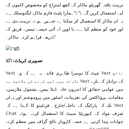
تربیت یافتہ گھریلو ماڈلز کے کچھ امتزاج کو مخصوص کاموں کے
لیے استعمال کریں گے۔\” \”ہمارا پلیٹ فارم ماڈل-ایگنوسٹک ہے:
یہ ان ماڈلز کا استعمال کر سکتا ہے جنہیں ہم نے تربیت دی ہے
اور خود کو منظم کیا ہے، یا اوپن اے آئی جیسے تیسرے فریق کے
ذریعہ فراہم کردہ ماڈلز۔\”
تصویری کریڈٹ:
اگلا
Yext چیٹ کا دوسرا ظاہری فائدہ یہ ہے کہ وہ Yext نالج
گراف میں ٹیپ کرنے کی صلاحیت ہے، Yext کے برانڈز کے بارے
میں عوامی حقائق کا اندرون خانہ ڈیٹا بیس، بشمول ملازمین،
مقامات، پروڈکٹس کی تقریبات، اسٹور میں پروموشنز اور یہاں
تک کہ پارکنگ کے داخلے/خارج۔ فرنٹینو کا کہنا ہے کہ Yext
Chat صرف مواد کے کیوریٹڈ سیٹ کا استعمال کرتے ہوئے
جوابات پیدا کرتی ہے جسے کاروبار نالج گراف میں منظم کرتے