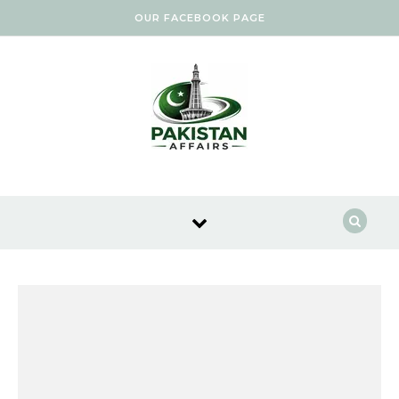
Skip to content
OUR FACEBOOK PAGE