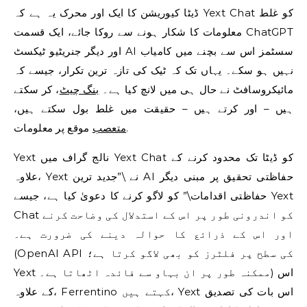
ڈیٹا کیوریشن کا ایک اور محرک یہ ہے کہ Yext Chat کو غلط
معلومات کا شکار ہونے سے روکا جائے، ایک قسمت ChatGPT
اور دیگر جنریٹیو ٹیکسٹ AI سسٹمز اس سے بچنے میں کامیاب
نہیں ہو سکے۔ یہاں تک کہ ٹیک کی تازہ ترین تکرار، جیسے کہ
مائیکروسافٹ نے حال ہی میں لانچ کیا ہے۔
بنگ چیٹ
، کر سکتے
ہیں – اور کرتے ہیں – حقیقت میں غلط بول سکتے ہیں،
موقع پر معلومات.
متعصب
Yext نالج گراف میں Yext Chat کو ڈیٹا تک محدود کرنے کے
علاوہ، Yext نے \”جدید ترین AI حفاظتی تحقیق پر مبنی دیگر
حفاظتی اقدامات\” کو لاگو کرنے کا دعویٰ کیا ہے، جیسے Yext
Chat کو اندرونی طور پر اس کے استدلال کی وضاحت کرنے
اور اس کے ذرائع کا حوالہ دینے کی ضرورت ہے۔
(OpenAI API کی سطح پر فلٹرز کو بھی لاگو کرتا ہے؛
Yext ممکنہ طور پر ان بہاو سے فائدہ اٹھاتا ہے۔) اس
کے علاوہ، Ferrentino کہتے ہیں، Yext اس بات کی تصدیق