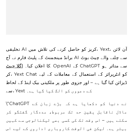
تخلیقی AI کریز کو حاصل کرنے کی تلاش میں، Yext، آن لائن
برانڈ مینجمنٹ کے پلیٹ فارم نے آج AI سے چلنے والے چیٹ بوٹ
. OpenAI کے ChatGPT سے متاثر ہو
کا اعلان کیا۔
اگلا چیٹ
کر، Yext Chat کو انٹرپرائز کے استعمال کے معاملات کے لیے
ڈیزائن کیا گیا ہے – اور جزوی طور پر ملکیتی بیک اینڈ کے لحاظ
سے، Yext کے دعووں کو الگ کیا گیا ہے۔
\”ChatGPT نے دنیا کو دکھایا ہے کہ بڑے زبان کے
ماڈل ناقابل یقین حد تک مربوط، مددگار گفتگو کر
سکتے ہیں – اس وقت تک کی کسی بھی ٹیکنالوجی سے کہیں
بہتر ہے۔ لیکن فی الوقت کاروباری اداروں کے لیے اس