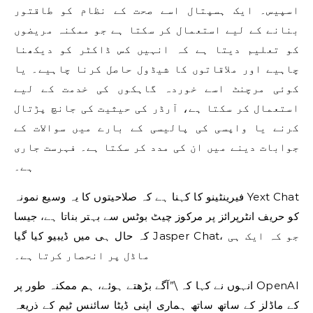
اسپیس۔ ایک ہسپتال اسے صحت کے نظام کو طاقتور
بنانے کے لیے استعمال کر سکتا ہے جو ممکنہ مریضوں
کو تعلیم دیتا ہے کہ انہیں کس ڈاکٹر کو دیکھنا
چاہیے اور ملاقاتوں کا شیڈول حاصل کرنا چاہیے۔ یا
کوئی مرچنٹ اسے خوردہ گاہکوں کی خدمت کے لیے
استعمال کر سکتا ہے، آرڈر کی حیثیت کی جانچ پڑتال
کرنے یا واپسی کی پالیسی کے بارے میں سوالات کے
جوابات دینے میں ان کی مدد کر سکتا ہے۔ فہرست جاری
ہے۔
فیرینٹینو کا کہنا ہے کہ صلاحیتوں کا یہ وسیع نمونہ Yext Chat
کو حریف انٹرپرائز پر مرکوز چیٹ بوٹس سے بہتر بناتا ہے، جیسا
کہ حال ہی میں ڈیبیو کیا گیا Jasper Chat، جو کہ ایک ہی
ماڈل پر انحصار کرتا ہے۔
انہوں نے کہا کہ \”آگے بڑھتے ہوئے، ہم ممکنہ طور پر OpenAI
کے ماڈلز کے ساتھ ساتھ ہماری اپنی ڈیٹا سائنس ٹیم کے ذریعہ