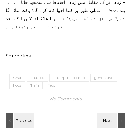
– زیادہ تر کے مقابلے میں زیادہ احتیاط سے سمجھا جاتا ہے۔ یہ
عملی طور پر کتنا اچھا کام کرے گا؟ وقت بتائے گا — Yext بند
بیٹا کے بعد Yext Chat کو \”اس سال کے آخر میں\” شروع
کرنے کا ارادہ رکھتا ہے۔
Source link
Chat
chatbot
enterprisefocused
generative
hops
Train
Yext
No Comments