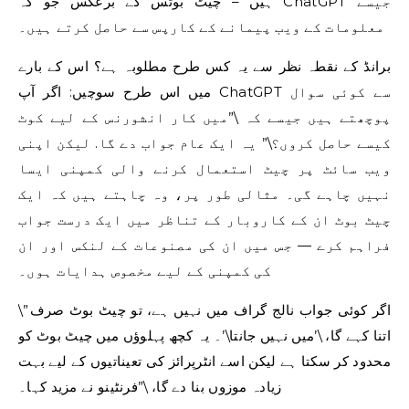
ہیں – چیٹ بوٹس کے برعکس جو کہ ChatGPT جیسے
معلومات کے ویب پیمانے کے کارپس سے حاصل کرتے ہیں۔
برانڈ کے نقطہ نظر سے یہ کس طرح مطلوبہ ہے؟ اس کے بارے
میں اس طرح سوچیں: اگر آپ ChatGPT سے کوئی سوال
پوچھتے ہیں جیسے کہ \”میں کار انشورنس کے لیے کوٹ
کیسے حاصل کروں؟\” یہ ایک عام جواب دے گا. لیکن اپنی
ویب سائٹ پر چیٹ استعمال کرنے والی کمپنی ایسا
نہیں چاہے گی۔ مثالی طور پر، وہ چاہتے ہیں کہ ایک
چیٹ بوٹ ان کے کاروبار کے تناظر میں ایک درست جواب
فراہم کرے — جس میں ان کی مصنوعات کے لنکس اور ان
کی کمپنی کے لیے مخصوص ہدایات ہوں۔
\”اگر کوئی جواب نالج گراف میں نہیں ہے، تو چیٹ بوٹ صرف
اتنا کہے گا، \’میں نہیں جانتا\’۔ یہ کچھ پہلوؤں میں چیٹ بوٹ کو
محدود کر سکتا ہے لیکن اسے انٹرپرائز کی تعیناتیوں کے لیے بہت
زیادہ موزوں بنا دے گا، \”فرنٹینو نے مزید کہا۔