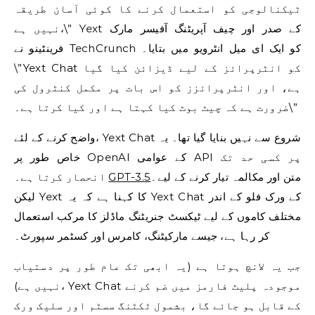
ٹیکنالوجی کو استعمال کرنے کا کوئی آسان طریقہ
نہیں ہے،\” Yext کے صدر اور چیف آپریٹنگ آفیسر مارک
فرینٹینو نے TechCrunch کو ایک ای میل انٹرویو میں بتایا۔
\”Yext Chat کو انٹرپرائز کے لیے ڈیزائن کیا گیا
ہے، اور انٹرپرائزز کو اس بات پر مکمل کنٹرول کی
ضرورت ہے کہ چیٹ بوٹ کیا کہتا ہے اور کیا کرتا ہے۔\”
واضح کرنے کے لئے، Yext Chat شروع سے نہیں بنایا گیا تھا۔ یہ
خاص طور پر OpenAI کے عوامی API پر کسی حد تک
متن اور مکالمہ تیار کرنے کے لیے۔
GPT-3.5
انحصار کرتا ہے۔
لیکن Yext کا کہنا ہے کہ یہ Yext Chat کے ورک فلو کے اندر
مختلف کاموں کے لیے ٹیکسٹ جنریٹنگ ماڈلز کا مرکب استعمال
کر رہا ہے، جیسے مارکیٹنگ، کامرس اور کسٹمر سپورٹ۔
جب یہ لانچ ہوتا ہے (یہ ابھی تک عام طور پر دستیاب
نہیں ہے)، Yext Chat موجودہ پلیٹ فارمز میں ضم کرنے
کے قابل ہو جائے گا، بشمول ٹکٹنگ سسٹم اور سلیک ورک