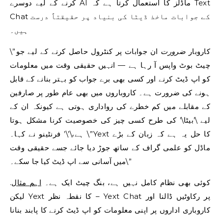
کرنے کے لیے دوسرے AI ماڈلز کا استعمال کرتا ہے کہ Text
Chat کے جوابات ماخذ ڈیٹا کی بنیاد پر حقیقتاً درست
ہیں۔
\”کاروبار
ضرورت
ان جوابات پر کنٹرول حاصل کرنے کے لیے جو
چیٹ بوٹ واپس آ رہا ہے — انہیں حقیقی وقت میں معلومات
کو اپ ڈیٹ کرنے اور کسی بھی برے جواب کو بہتر بنانے کے قابل
ہونے کی ضرورت ہے۔ کاروباروں میں بھی عام طور پر صارفین
کے مقابلے میں کم خطرے کی رواداری ہوتی ہے کیونکہ ان کے
لیے \’بیٹا\’ کی طرح کسی چیز کی خصوصیت کرنا مشکل ہوتا
ہے،\’\’ فرنٹینو نے کہا۔ \”Yext کا حل یہ ہے کہ زبان کے بڑے
ماڈل کو علمی گراف کے ساتھ جوڑ دیا جائے جسے حقیقی وقت
میں آسانی سے اپ ڈیٹ کیا جا سکے۔\”
کوئی بھی نظام کامل نہیں ہے، بنگ چیٹ ایک ہے۔
اہم مثال
.
لیکن Yext کا نقطہ نظر – Yext Chat پر رکاوٹیں ڈالنا اور
کاروباری اداروں پر اپنی معلومات کو اپ ڈیٹ کرنے کا پابند بنانا