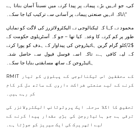
کی، جو انہیں بڑے پیمانے پر پیدا کرنے میں نسبتاً آسان بناتا ہے
تاکہ انہیں صنعتی پیمانے پر آسانی سے ترکیب کیا جا سکے۔\”
محمود نے کہا کہ ٹیکنالوجی نے الیکٹرولائزرز کی لاگت کو نمایاں
طور پر کم کرنے کا وعدہ کیا تھا – جو کہ آسٹریلوی حکومت کے
$2/کلو گرام گرین ہائیڈروجن کی پیداوار کے ہدف کو پورا کرنے
کے لیے کافی ہے، تاکہ اسے فوسل فیول سے حاصل شدہ
ہائیڈروجن کے ساتھ مسابقتی بنایا جا سکے۔
RMIT کے محققین اس ٹیکنالوجی کے پہلوؤں کو تیار
کرنے کے لیے صنعتی شراکت داروں کے ساتھ مل کر کام
کر رہے ہیں۔
تحقیق کا اگلا مرحلہ ایک پروٹوٹائپ الیکٹرولائزر کی
ترقی ہے جو ہائیڈروجن کی بڑی مقدار پیدا کرنے کے
لیے اتپریرک کی ایک سیریز کو جوڑتا ہے۔