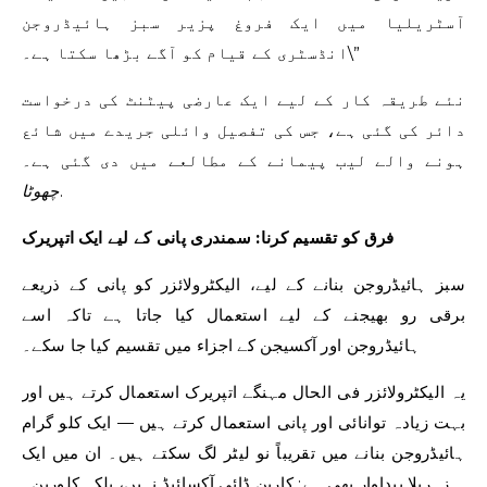
آسٹریلیا میں ایک فروغ پزیر سبز ہائیڈروجن
انڈسٹری کے قیام کو آگے بڑھا سکتا ہے۔\”
نئے طریقہ کار کے لیے ایک عارضی پیٹنٹ کی درخواست
دائر کی گئی ہے، جس کی تفصیل وائلی جریدے میں شائع
ہونے والے لیب پیمانے کے مطالعے میں دی گئی ہے۔
.
چھوٹا
فرق کو تقسیم کرنا: سمندری پانی کے لیے ایک اتپریرک
سبز ہائیڈروجن بنانے کے لیے، الیکٹرولائزر کو پانی کے ذریعے
برقی رو بھیجنے کے لیے استعمال کیا جاتا ہے تاکہ اسے
ہائیڈروجن اور آکسیجن کے اجزاء میں تقسیم کیا جا سکے۔
یہ الیکٹرولائزر فی الحال مہنگے اتپریرک استعمال کرتے ہیں اور
بہت زیادہ توانائی اور پانی استعمال کرتے ہیں — ایک کلو گرام
ہائیڈروجن بنانے میں تقریباً نو لیٹر لگ سکتے ہیں۔ ان میں ایک
زہریلا پیداوار بھی ہے: کاربن ڈائی آکسائیڈ نہیں، بلکہ کلورین۔