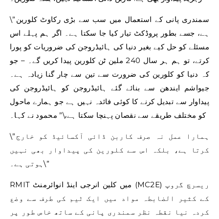
\”سمندری پانی کے استعمال میں سب سے بڑی رکاوٹ کلورین
ہے، جسے بطور پروڈکٹ تیار کیا جا سکتا ہے۔ اگر ہم پہلے اس
مسئلے کو حل کیے بغیر دنیا کی ہائیڈروجن کی ضروریات کو پورا
کرتے، تو ہم ہر سال 240 ملین ٹن کلورین پیدا کریں گے۔ – جو
کہ دنیا کو کلورین کی ضرورت سے تین سے چار گنا زیادہ ہے۔
جیواشم ایندھن سے بنائے گئے ہائیڈروجن کو ہائیڈروجن کی
پیداوار سے تبدیل کرنے کا کوئی فائدہ نہیں ہے جو ہمارے ماحول
کو مختلف طریقے سے نقصان پہنچا سکتا ہے،\” محمود نے کہا۔
\”ہمارا عمل نہ صرف کاربن ڈائی آکسائیڈ کو خارج
کرتا ہے، بلکہ اس سے کلورین کی پیداوار بھی نہیں
ہوتی ہے۔\”
RMIT میں کلین انرجی اینڈ انوائرمنٹ (MC2E) ریسرچ گروپ
کے کثیر الضابطہ مواد میں ایک ٹیم کی طرف سے وضع
کردہ نیا نقطہ نظر سمندری پانی کے ساتھ خاص طور پر