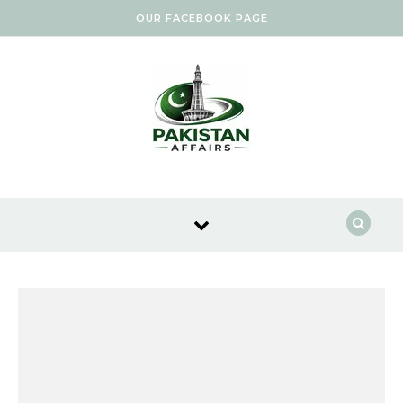
Skip to content
OUR FACEBOOK PAGE