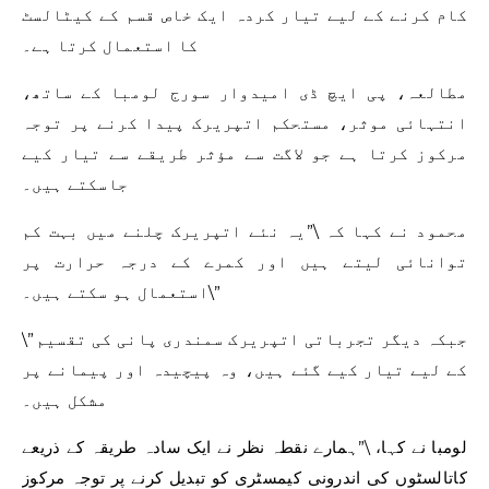
کام کرنے کے لیے تیار کردہ ایک خاص قسم کے کیٹالسٹ
کا استعمال کرتا ہے۔
مطالعہ، پی ایچ ڈی امیدوار سورج لومبا کے ساتھ،
انتہائی موثر، مستحکم اتپریرک پیدا کرنے پر توجہ
مرکوز کرتا ہے جو لاگت سے مؤثر طریقے سے تیار کیے
جاسکتے ہیں۔
محمود نے کہا کہ \”یہ نئے اتپریرک چلنے میں بہت کم
توانائی لیتے ہیں اور کمرے کے درجہ حرارت پر
استعمال ہو سکتے ہیں۔\”
\”جبکہ دیگر تجرباتی اتپریرک سمندری پانی کی تقسیم
کے لیے تیار کیے گئے ہیں، وہ پیچیدہ اور پیمانے پر
مشکل ہیں۔
لومبا نے کہا، \”ہمارے نقطہ نظر نے ایک سادہ طریقہ کے ذریعے
کاتالسٹوں کی اندرونی کیمسٹری کو تبدیل کرنے پر توجہ مرکوز