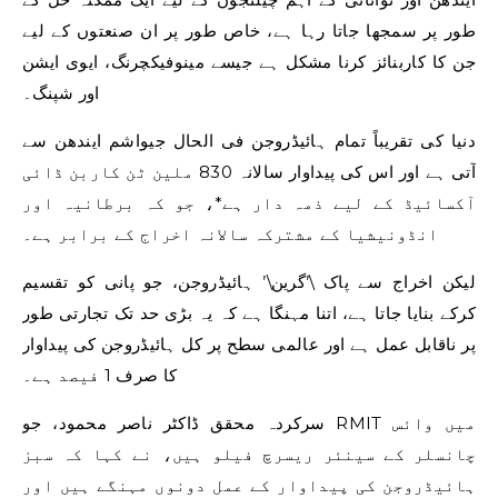
طور پر سمجھا جاتا رہا ہے، خاص طور پر ان صنعتوں کے لیے
جن کا کاربنائز کرنا مشکل ہے جیسے مینوفیکچرنگ، ایوی ایشن
اور شپنگ۔
دنیا کی تقریباً تمام ہائیڈروجن فی الحال جیواشم ایندھن سے
آتی ہے اور اس کی پیداوار سالانہ 830 ملین ٹن کاربن ڈائی
آکسائیڈ کے لیے ذمہ دار ہے*، جو کہ برطانیہ اور
انڈونیشیا کے مشترکہ سالانہ اخراج کے برابر ہے۔
لیکن اخراج سے پاک \’گرین\’ ہائیڈروجن، جو پانی کو تقسیم
کرکے بنایا جاتا ہے، اتنا مہنگا ہے کہ یہ بڑی حد تک تجارتی طور
پر ناقابل عمل ہے اور عالمی سطح پر کل ہائیڈروجن کی پیداوار
کا صرف 1 فیصد ہے۔
سرکردہ محقق ڈاکٹر ناصر محمود، جو RMIT میں وائس
چانسلر کے سینئر ریسرچ فیلو ہیں، نے کہا کہ سبز
ہائیڈروجن کی پیداوار کے عمل دونوں مہنگے ہیں اور