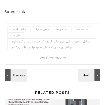
Source link
desalination
Hydrogen
required
seawater
straight
متبادل ایندھن؛ توانائی اور وسائل؛ ایندھن کے خلیات؛ نامیاتی کیمسٹری؛
توانائی اور ماحولیات؛ قابل تجدید توانائی؛ پائیداری؛ پانی
No Comments
RELATED POSTS