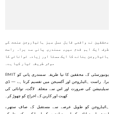
محققین نے واقعی قابل عمل سبز ہائیڈروجن صنعت کی
طرف ایک اہم قدم میں، سمندری پانی سے براہ راست
ہائیڈروجن بنانے کا ایک سستا اور زیادہ توانائی کا
موثر طریقہ تیار کیا ہے۔
RMIT یونیورسٹی کے محققین کا نیا طریقہ سمندری پانی کو
براہ راست ہائیڈروجن اور آکسیجن میں تقسیم کرتا ہے — ڈی
سیلینیشن کی ضرورت اور اس سے متعلقہ لاگت، توانائی کی
کھپت اور کاربن کے اخراج کو چھوڑ کر۔
ہائیڈروجن کو طویل عرصے سے مستقبل کے صاف ستھرے
ایندھن اور توانائی کے اہم چیلنجوں کے لیے ایک ممکنہ حل کے