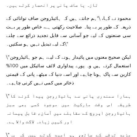
تازہ یا صاف پانی پر انحصار کرتے ہیں۔
محمود نے کہا، \”ہم جانتے ہیں کہ ہائیڈروجن صاف توانائی کے
ذریعہ کے طور پر بے پناہ صلاحیت رکھتی ہے، خاص طور پر بہت
سی صنعتوں کے لیے جو آسانی سے قابل تجدید ذرائع سے چلنے
کے لیے تبدیل نہیں ہو سکتیں۔\”
\”لیکن صحیح معنوں میں پائیدار ہونے کے لیے، ہم جو ہائیڈروجن
استعمال کرتے ہیں وہ پورے پیداواری لائف سائیکل میں 100%
کاربن سے پاک ہونا چاہیے اور اسے دنیا کے میٹھے پانی کے قیمتی
ذخائر میں کمی نہیں کرنی چاہیے۔
\”ہمارا سمندری پانی سے ہائیڈروجن پیدا کرنے کا
طریقہ اس وقت مارکیٹ میں موجود کسی بھی سبز
ہائیڈروجن اپروچ کے مقابلے میں آسان، قابل پیمانہ
اور کہیں زیادہ لاگت والا ہے۔
\”مزید ترقی کے ساتھ، ہم امید کرتے ہیں کہ یہ