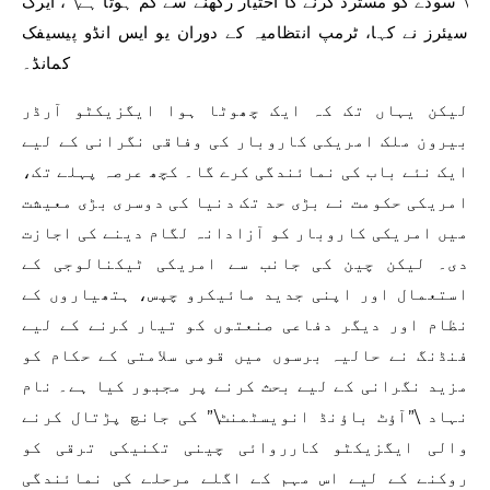
\”سودے کو مسترد کرنے کا اختیار رکھنے سے کم ہوتا ہے\”، ایرک
سیئرز نے کہا، ٹرمپ انتظامیہ کے دوران یو ایس انڈو پیسیفک
کمانڈ۔
لیکن یہاں تک کہ ایک چھوٹا ہوا ایگزیکٹو آرڈر
بیرون ملک امریکی کاروبار کی وفاقی نگرانی کے لیے
ایک نئے باب کی نمائندگی کرے گا۔ کچھ عرصہ پہلے تک،
امریکی حکومت نے بڑی حد تک دنیا کی دوسری بڑی معیشت
میں امریکی کاروبار کو آزادانہ لگام دینے کی اجازت
دی۔ لیکن چین کی جانب سے امریکی ٹیکنالوجی کے
استعمال اور اپنی جدید مائیکرو چپس، ہتھیاروں کے
نظام اور دیگر دفاعی صنعتوں کو تیار کرنے کے لیے
فنڈنگ ​​نے حالیہ برسوں میں قومی سلامتی کے حکام کو
مزید نگرانی کے لیے بحث کرنے پر مجبور کیا ہے۔ نام
نہاد \”آؤٹ باؤنڈ انویسٹمنٹ\” کی جانچ پڑتال کرنے
والی ایگزیکٹو کارروائی چینی تکنیکی ترقی کو
روکنے کے لیے اس مہم کے اگلے مرحلے کی نمائندگی