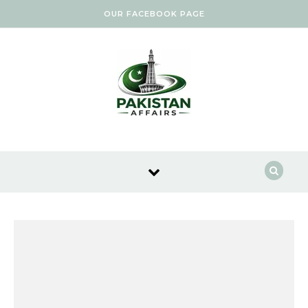
Skip to content
OUR FACEBOOK PAGE