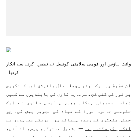
وائٹ ہاؤس اور قومی سلامتی کونسل نے تبصرہ کرنے سے انکار
کردیا۔
ان خطوط پر ایک آرڈر پچھلے سال بائیڈن اور کانگریس
پر غور کی گئی کچھ سرمایہ کاری کی پابندیوں سے کہیں
زیادہ معمولی ہوگا۔ پھر، پالیسی سازوں نے ایک
حکومتی جائزہ بورڈ کے قیام کی تجویز پیش کی۔
جو
چینی صنعتوں کے وسیع پیمانے پر امریکی معاہدوں سے
انکار کر سکتا ہے۔
— بشمول مائیکرو چپس، اے آئی،
کوانٹم کمپیوٹنگ، صاف توانائی اور بائیو