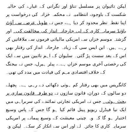
لیکن تائیوان پر مسلسل تناؤ اور نگرانی کے غبارے کی حالیہ
شکست کے باوجود، انتظامیہ نے محکمہ خزانہ کی درخواست پر
اپنا نقطہ نظر محدود کر دیا ہے، جس نے
طویل عرصے سے آؤٹ
باؤنڈ سرمایہ کاری کے لیے جارحانہ انداز کی مخالفت کی۔
اور
گزشتہ موسم خزاں سے امریکی مالیاتی فرموں سے ملاقاتیں کر
رہے ہیں۔ این ایس سی کے زیادہ جارحانہ انداز کی رفتار بھی
اس کے بعد سست پڑ گئی۔
سلیوان کے اہم نائبین میں سے ایک
کی رخصتی آخری موسم خزاں ہے۔
، پیٹر ہیرل، جس نے بیجنگ
کے خلاف اقتصادی مہم کی قیادت میں مدد کی تھی۔
کانگریس میں بھی رفتار کم ہوتی دکھائی دے رہی ہے۔ پچھلے
دو سالوں کے دوران، قانون سازوں نے
دو طرفہ قانون سازی پر
بحث ہوئی۔
جس نے امریکی تجارتی نمائندے کی سربراہی میں
ایک نیا فیڈرل ریویو پینل قائم کیا ہو گا جس کے پاس وسیع
اختیار ہو گا کہ وہ چینی معیشت کے وسیع پیمانے پر امریکی
سرمایہ کاری کا جائزہ لے اور اس سے انکار کر سکے۔ لیکن وہ