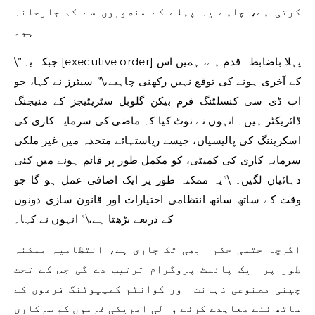
کرتی ہے، چاہے یہ پہلے کے منصوبوں سے کم جارحانہ
ہو۔
\”جبکہ یہ [executive order] پہلا باضابطہ قدم ہے، ہمیں اس
کے آخری ہونے کی توقع نہیں رکھنی چاہیے،\” سیئرز نے کہا، جو
اب ڈی سی کنسلٹنگ فرم بیکن گلوبل سٹریٹیجز کے منیجنگ
ڈائریکٹر ہیں۔ انہوں نے نوٹ کیا کہ ماضی کی سرمایہ کاری کی
اسکریننگ کی پالیسیاں، جیسے ریاستہائے متحدہ میں غیر ملکی
سرمایہ کاری کی کمیٹی، کو مکمل طور پر قائم ہونے میں کئی
دہائیاں لگیں۔ \”یہ ممکنہ طور پر ایک اضافی عمل ہو گا جو
وقت کے ساتھ ساتھ انتظامی اختیارات اور قانون سازی دونوں
کے ذریعے بڑھتا ہے،\” انہوں نے کہا۔
اگرچہ حتمی حکم ابھی تک جاری ہے، انتظامیہ ممکنہ
طور پر ایک پائلٹ پروگرام ترتیب دے گی جس کے تحت
چینی مصنوعی ذہانت اور کوانٹم کمپیوٹنگ فرموں کے
ساتھ نئے معاہدے کرنے والی امریکی فرموں کو سرکاری