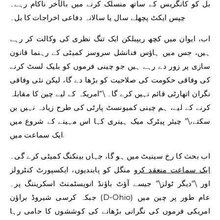
بل کو کانگریس کے ساتھ منسلک کرنے میں بالآخر ناکام رہے۔
چپس ایکٹ
پچھلے سال یا سالانہ دفاعی اخراجات کا بل۔
اب، ایوان میں کچھ ریپبلکن ایک تنگ نظری کی وکالت کر رہے
ہیں، جس میں ہاؤس فنانشل سروسز کمیٹی کے رہنما قانون
سازی پر زور دے رہے ہیں جو چینی فرموں کو بلیک لسٹ کرنے
کی وفاقی حکومت کی صلاحیت کو بڑھا دے گا، لیکن نئی وفاقی
نگران اتھارٹی قائم نہیں کرے گا۔ \”امریکہ کے لیے چین کا مقابلہ
کرنے کے لیے، ہم چینی کمیونسٹ پارٹی کی طرح زیادہ نہیں بن
سکتے،\” چیئر
پیٹرک میک ہینری
کہا
اس مہینے کے شروع میں
.
ایک سماعت میں
اب بحث کا رخ سینیٹ میں ہو گا، جہاں بینکنگ کمیٹی کرے گی۔
ایک سماعت منعقد کرو
منگل کو پابندیوں، ایکسپورٹ کنٹرولز
اور \”دیگر ٹولز\” جیسے آؤٹ باؤنڈ انویسٹمنٹ اسکریننگ پر۔
(D-Ohio) عام طور پر چین میں
جبکہ کرسی
شیروڈ براؤن
امریکی فرموں کی نگرانی بڑھانے کی کوششوں کا حامی رہا