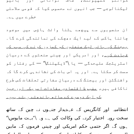
ٹیکنالوجی — جب انہوں نے محسوس کیا کہ قومی سلامتی
خطرے میں ہے۔
ان منصوبوں سے پیچھے ہٹنا وائٹ ہاؤس میں موجود
چائنا ہاکس کے لیے ایک دھچکے کی نمائندگی کرے گا۔
بیجنگ کی ہائی ٹیک صنعتوں کو کمزور کرنے کی مہم کی
قیادت کی۔
، اور امریکی اور چینی صنعتوں کے درمیان
اسٹریٹجک علیحدگی — یا \”ڈیکپلنگ\” — کی رفتار کو
سست کر سکتا ہے۔ اور یہ اس بات کی نشاندہی کرے گا کہ
واشنگٹن اور بیجنگ کے درمیان سفارتی تعلقات کس طرح
ناکافی ہیں،
مضبوط اقتصادی مفادات امریکہ اور چین
.
کو ایک دوسرے کے ساتھ باندھتے رہتے ہیں۔
انتظامیہ اور کانگریس کے عہدیدار جنہوں نے چین کے ساتھ
سخت رویہ اختیار کرنے کی وکالت کی ہے وہ \”بہت مایوس\”
ہوں گے اگر حتمی حکم امریکی اور چینی فرموں کے مابین