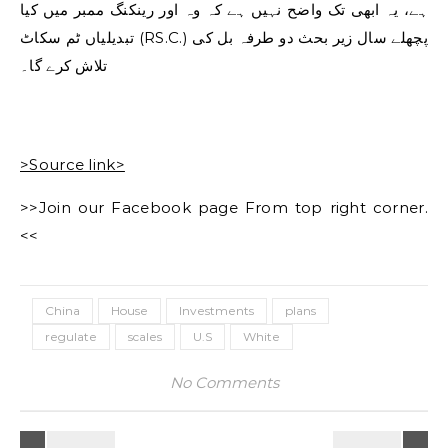
ہے، یہ ابھی تک واضح نہیں ہے کہ وہ اور رینکنگ ممبر میں کیا
(RS.C.) پچھلے سال زیر بحث دو طرفہ بل کی
تبدیلیاں
ٹم سکاٹ
تلاش کرے گا۔
>Source link>
>>Join our Facebook page From top right corner.
<<
China
House
Investments
plans
regulate
scales
U.S
White
No Comments