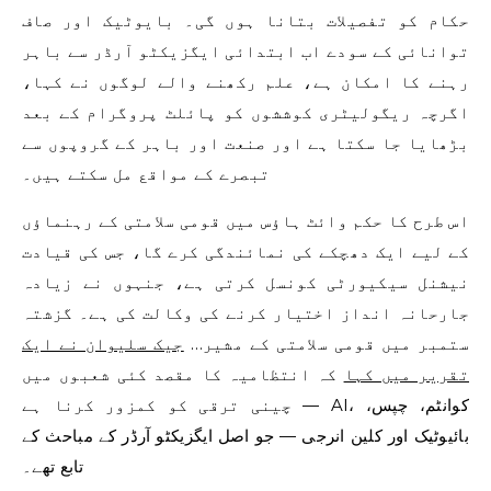
حکام کو تفصیلات بتانا ہوں گی۔ بایوٹیک اور صاف
توانائی کے سودے اب ابتدائی ایگزیکٹو آرڈر سے باہر
رہنے کا امکان ہے، علم رکھنے والے لوگوں نے کہا،
اگرچہ ریگولیٹری کوششوں کو پائلٹ پروگرام کے بعد
بڑھایا جا سکتا ہے اور صنعت اور باہر کے گروپوں سے
تبصرے کے مواقع مل سکتے ہیں۔
اس طرح کا حکم وائٹ ہاؤس میں قومی سلامتی کے رہنماؤں
کے لیے ایک دھچکے کی نمائندگی کرے گا، جس کی قیادت
نیشنل سیکیورٹی کونسل کرتی ہے، جنہوں نے زیادہ
جارحانہ انداز اختیار کرنے کی وکالت کی ہے۔ گزشتہ
ستمبر میں قومی سلامتی کے مشیر…
جیک سلیوان نے ایک
تقریر میں کہا
کہ انتظامیہ کا مقصد کئی شعبوں میں
چینی ترقی کو کمزور کرنا ہے — AI، کوانٹم، چپس،
بائیوٹیک اور کلین انرجی — جو اصل ایگزیکٹو آرڈر کے مباحث کے
تابع تھے۔