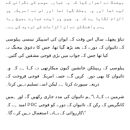
بیجنگ نے اصرار کیا کہ یہ غبارہ موسم کی نگرانی کے
لیے تھا اور وہ بھٹک گیا تھا اور اس نے امریکہ پر
الزام لگایا ہے کہ وہ چین پر اپنے غبارے بھیج رہا
ہے، واشنگٹن نے ان الزامات کی تردید کی ہے۔
تناؤ پچھلے سال اس وقت کے ایوان کی اسپیکر نینسی پیلوسی
کے تائیوان کے دورے کے بعد بڑھ گیا تھا، جس کا دعویٰ بیجنگ نے
کیا تھا جس کے جواب میں بڑی فوجی مشقیں کی گئیں۔
پیلوسی کے ریپبلکن جانشین کیون میکارتھی نے کہا ہے کہ وہ
تائیوان کا بھی دورہ کریں گے، جسے امریکہ فوجی فروخت کے
ذریعے سپورٹ کرتا ہے لیکن اسے تسلیم نہیں کرتا۔
شرمین نے کہا، \”ہم تائیوان کی مدد جاری رکھیں گے اور ہمیں
امید ہے کہ PRC کانگریس کے رکن کے تائیوان کے دورے کو فوجی
کارروائی کے بہانے استعمال نہیں کرے گا۔\”