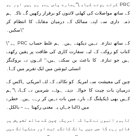
کرتے ہوئے کہا، \”ہمارے پاس ہے، ہم ہیں اور ہم PRC
کے ساتھ مواصلات کی کھلی لائنوں کو برقرار رکھیں گے تاکہ ہم
ذمہ داری سے اپنے ممالک کے درمیان مقابلے کا انتظام کر
سکیں۔\”
\”ہم PRC کے ساتھ تنازعہ نہیں دیکھتے ہیں۔ ہم غلط حساب
کتاب کو روکنے کے لیے سفارت کاری کی طاقت پر یقین رکھتے
ہیں جو تنازعہ کا باعث بن سکتے ہیں،‘‘ انہوں نے بروکنگز
انسٹی ٹیوشن میں ایک تقریر میں کہا۔
چین کی معیشت سے امریکہ کو نکالنے کے لئے امریکی ہاکس کے
درمیان بات چیت کا حوالہ دیتے ہوئے، شرمین نے کہا، \”ہم
کہیں بھی ڈیکپلنگ کے بارے میں بات نہیں کر رہے ہیں۔ خطرے
میں ڈالنا جہاں یہ معنی رکھتا ہے – بالکل۔
تاہم، انہوں نے کہا کہ امریکہ چین کے ساتھ تشویش پر
قائم رہے گا جس میں ہانگ کانگ، تبت اور سنکیانگ میں