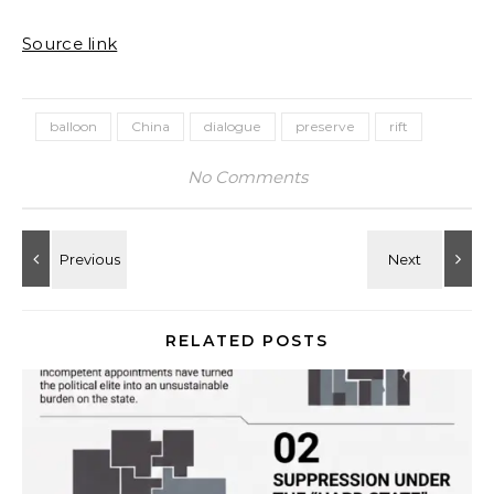
Source link
balloon
China
dialogue
preserve
rift
No Comments
RELATED POSTS