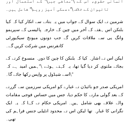
انسانی حقوق، اس کے \”معاشی جبر\” کے استعمال اور
تائیوان کے خلاف \”دھمکی آمیز رویے\” شامل ہیں۔
شرمین نے ایک سوال کے جواب میں یہ بتانے سے انکار کیا کہ کیا
بلنکن اس ہفتے کے آخر میں چین کے خارجہ پالیسی کے سپریمو
وانگ یی سے ملاقات کریں گے جب دونوں میونخ سیکیورٹی
کانفرنس میں شرکت کریں گے۔
لیکن اس نے اشارہ کیا کہ بلنکن کا چین کا دورہ منسوخ کرنے کے
بجائے ملتوی کر دیا گیا تھا، یہ کہتے ہوئے، \”ہمیں امید ہے کہ
اسے شیڈول پر واپس رکھا جائے گا۔\”
امریکی صدر جو بائیڈن نے غبارے کو امریکی سرزمین سے گزرنے
کے بعد گولی مارنے کا حکم دیا، جس میں حساس فوجی مقامات
والے علاقے بھی شامل ہیں۔ امریکی حکام نے کہا کہ یہ ایک
نگرانی کا غبارہ تھا لیکن اس نے محدود انٹیلی جنس فراہم کی
تھی۔