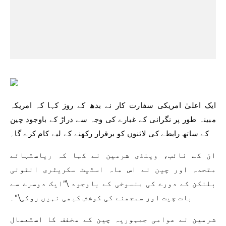
ایک اعلیٰ امریکی سفارت کار نے بدھ کے روز کہا کہ امریکہ
مبینہ طور پر نگرانی کے غبارے کی وجہ سے دراڑ کے باوجود چین
کے ساتھ رابطے کی لائنوں کو برقرار رکھنے کے لیے کام کرے گا۔
ان کے نائب، وینڈی شرمین نے کہا کہ ریاستہائے
متحدہ اور چین نے اس ماہ اسٹیٹ سکریٹری انٹونی
بلنکن کے دورے کی منسوخی کے باوجود \”ایک دوسرے سے
بات چیت اور سمجھنے کی کوشش کبھی نہیں روکی\”۔
شرمین نے عوامی جمہوریہ چین کے مخفف کا استعمال