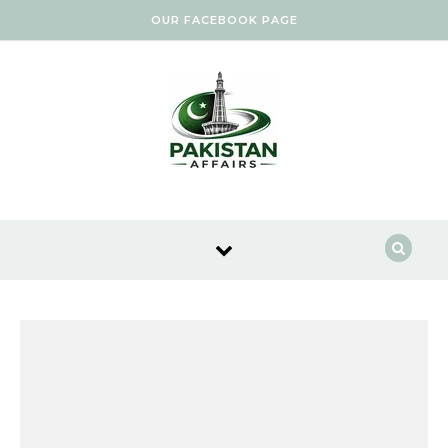
Skip to content
OUR FACEBOOK PAGE