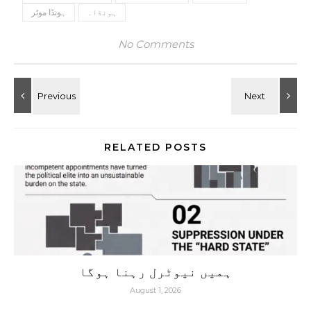
ہونڈا۔
ہونڈا موٹر
No Comments
RELATED POSTS
ہمیں نیوٹرل رہنا ہوگا
August 1, 2026