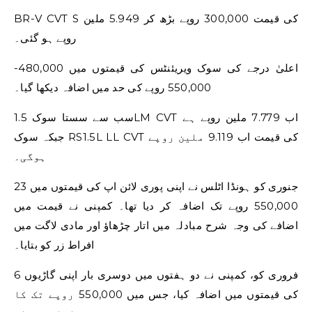
BR-V CVT S کی قیمت 300,000 روپے بڑھ کر 5.949 ملین
روپے ہو گئی۔
اعلیٰ درجے کی سوک ویریئنٹس کی قیمتوں میں 480,000-
550,000 روپے کی حد میں اضافہ دیکھا گیا۔
سب سے سستا سوک 1.5LM CVT اب 7.779 ملین روپے ہے
جبکہ سوک RS1.5L LL CVT کی قیمت اب 9.119 ملین روپے
ہوگی۔
23 جنوری کو ہونڈا اٹلس نے اپنی پوری لائن اپ کی قیمتوں میں
550,000 روپے تک اضافہ کر دیا تھا۔ کمپنی نے قیمت میں
اضافے کی وجہ شرح مبادلہ میں اتار چڑھاؤ اور مادی لاگت میں
افراط زر کو بتایا۔
6 فروری کو، کمپنی نے دو ہفتوں میں دوسری بار اپنی گاڑیوں
کی قیمتوں میں اضافہ کیا، جس میں 550,000 روپے تک کا