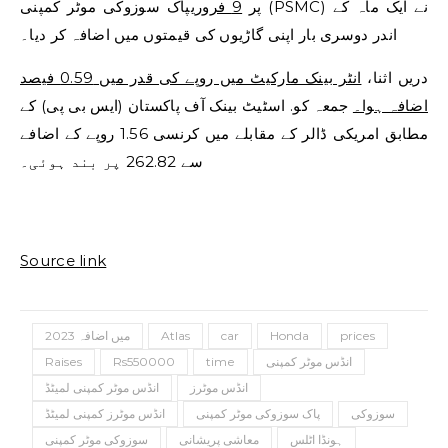
پر
9 فروری
پاک سوزوکی موٹر کمپنی (PSMC) نے ایک ماہ کے
اندر دوسری بار اپنی گاڑیوں کی قیمتوں میں اضافہ کر دیا۔
دریں اثنا،
انٹر بینک مارکیٹ میں روپے کی قدر میں 0.59 فیصد
اضافہ ہوا۔
جمعہ کو. اسٹیٹ بینک آف پاکستان (ایس بی پی) کے
مطابق امریکی ڈالر کے مقابلے میں کرنسی 1.56 روپے کے اضافے
سے 262.82 پر بند ہوئی۔
Source link
prices
Honda
car
Atlas
2023 میں اضافہ
انڈس موٹر کمپنی
time
Rs550000
Raises
انڈس موٹرز
انڈس موٹر کمپنی لمیٹڈ
سوزوکی
پاک سوزوکی موٹر کمپنی
انڈس موٹرز کمپنی لمیٹڈ
ہونڈا اٹلس
معاشی پریشانی
سوزوکی موٹر کمپنی