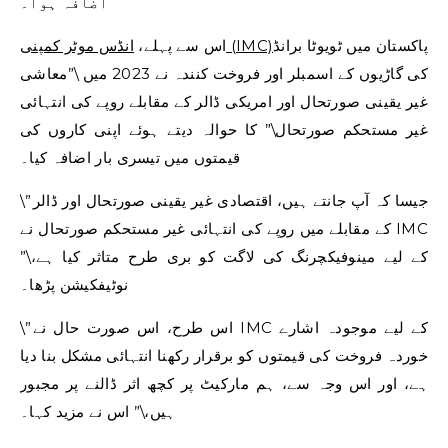
اضافہ ہوا۔
پاکستان میں ٹویوٹا برانڈ
انڈس موٹر کمپنی (IMC)
اس سے پہلے،
کی گاڑیوں کے اسمبلر اور فروخت کنندہ نے 2023 میں \”معاشی
غیر یقینی صورتحال اور امریکی ڈالر کے مقابلے روپے کی انتہائی
غیر مستحکم صورتحال\” کا حوالہ دیتے ہوئے اپنی کاروں کی
قیمتوں میں تیسری بار اضافہ کیا۔
\”جیسا کہ آپ جانتے ہیں، اقتصادی غیر یقینی صورتحال اور ڈالر
کے مقابلے میں روپے کی انتہائی غیر مستحکم صورتحال نے IMC
کے لیے مینوفیکچرنگ کی لاگت کو بری طرح متاثر کیا ہے،\”
نوٹیفکیشن پڑھا۔
\”اس طرح، اس صورت حال نے IMC کے لیے موجودہ اشارے
خوردہ فروخت کی قیمتوں کو برقرار رکھنا انتہائی مشکل بنا دیا
ہے، اور اس وجہ سے، ہم مارکیٹ پر کچھ اثر ڈالنے پر مجبور
ہیں،\” اس نے مزید کہا۔