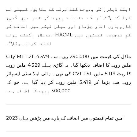
اپنے ڈیلرز کو بھیجے گئے نوٹس کے مطابق، کمپنی نے
کہا کہ \”ڈالر کے مقابلے روپے کی قدر میں کمی،
کاروباری اتار چڑھاؤ اور سیلز ٹیکس میں اضافے کو
مدنظر رکھتے ہوئے، HACPL کو موجودہ قیمتوں میں
اضافہ کرنا ہوگا\”۔
City MT 1.2L ماڈل کی قیمت میں 250,000 روپے سے 4.579
ملین روپے کا اضافہ دیکھا گیا۔ یہ گاڑی پہلے 4.329 ملین روپے
کی تھی۔ ہائی اینڈ سٹی ایسپائر CVT 1.5L کا ریٹ 5.119 ملین
روپے سے بڑھا کر 5.419 ملین روپے کر دیا گیا ہے، جو کہ
300,000 روپے کا اضافہ ہے۔
:
2023 میں تمام قیمتوں میں اضافے کے بارے میں پڑھیں
یہاں