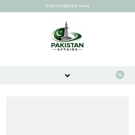
Skip to content
OUR FACEBOOK PAGE