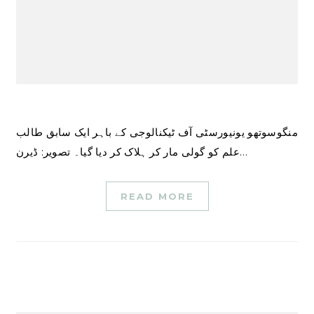
منگوسوتھو یونیورسٹی آف ٹیکنالوجی کے باہر ایک سابق طالب
علم کو گولی مار کر ہلاک کر دیا گیا۔ تصویر: ڈیرن…
READ MORE