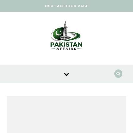
Skip to content
OUR FACEBOOK PAGE