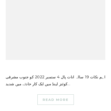
اہم نکات 19 سالہ انات پال 4 ستمبر 2022 کو جنوب مشرقی
کوئنز لینڈ میں ایک کار حادثے میں شدید…
READ MORE