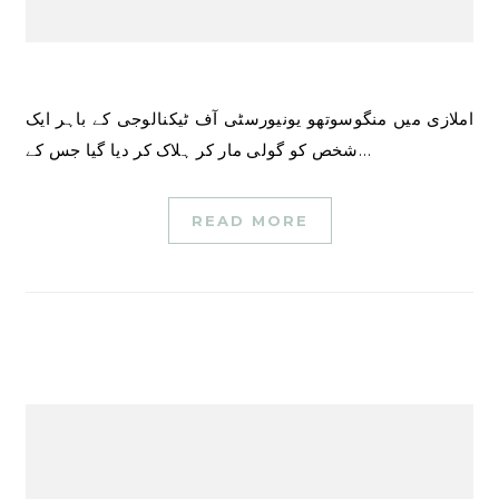
املازی میں منگوسوتھو یونیورسٹی آف ٹیکنالوجی کے باہر ایک
شخص کو گولی مار کر ہلاک کر دیا گیا جس کے…
READ MORE