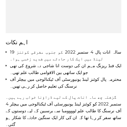
اہم نکات
19 سالہ انات پال 4 ستمبر 2022 کو جنوب مشرقی کوئنز
لینڈ میں ایک کار حادثے میں شدید زخمی ہوا۔
ایک فنڈ ریزنگ مہم ان کی دوست انا شاجی نے شروع کی تھی
جو ایک ساتھی بین الاقوامی طالب علم تھی۔
محترمہ پال کوئنز لینڈ یونیورسٹی آف ٹیکنالوجی میں بیچلر آف
نرسنگ کی تعلیم حاصل کر رہی تھیں۔
گزشتہ چھ ماہ انات پال کے لیے ڈراؤنا خواب رہے ہیں۔
4 ستمبر 2022 کو کوئنز لینڈ یونیورسٹی آف ٹیکنالوجی میں بیچلر
آف نرسنگ کا طالب علم ٹوووومبا سے برسبین کے لیے دوستوں کے
ساتھ سفر کر رہا تھا کہ ان کی کار ایک سنگین حادثے کا شکار ہو
گئی۔