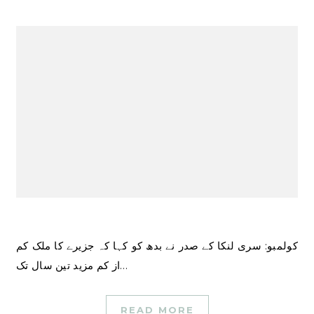
کولمبو: سری لنکا کے صدر نے بدھ کو کہا کہ جزیرے کا ملک کم
از کم مزید تین سال تک…
READ MORE