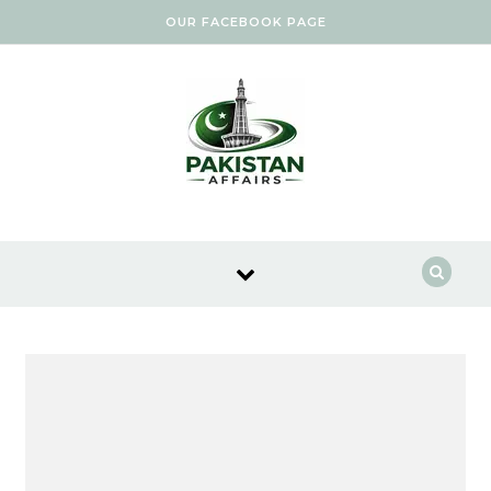
Skip to content
OUR FACEBOOK PAGE