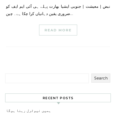
نبض | معیشت | جنوبی ایشیا بھارت پہلے ہی آئی ایم ایف کو
ضروری یقین دہانیاں کرا چکا ہے۔ چین…
READ MORE
Search
RECENT POSTS
ہمیں نیوٹرل رہنا ہوگا