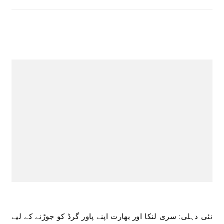
نئی دہلی: سری لنکا اور بھارت اپنے پاور گرڈ کو جوڑنے کے لیے