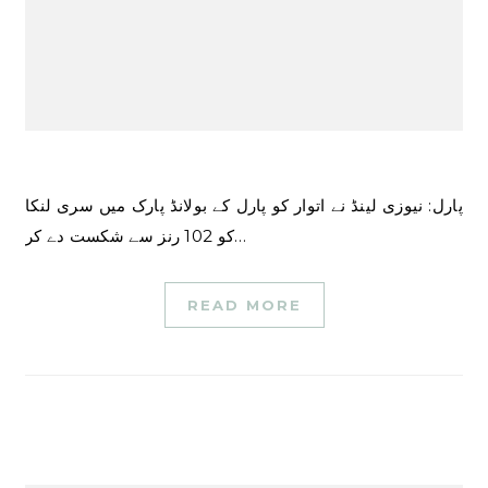
پارل: نیوزی لینڈ نے اتوار کو پارل کے بولانڈ پارک میں سری لنکا
کو 102 رنز سے شکست دے کر…
READ MORE