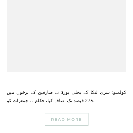
کولمبو: سری لنکا کے بجلی بورڈ نے صارفین کے نرخوں میں
275 فیصد تک اضافہ کیا، حکام نے جمعرات کو…
READ MORE