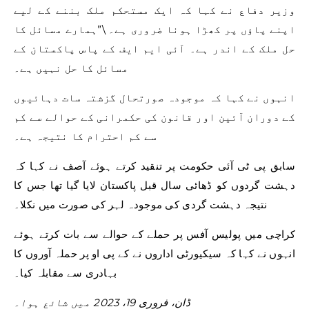
وزیر دفاع نے کہا کہ ایک مستحکم ملک بننے کے لیے
اپنے پاؤں پر کھڑا ہونا ضروری ہے۔ \”ہمارے مسائل کا
حل ملک کے اندر ہے۔ آئی ایم ایف کے پاس پاکستان کے
مسائل کا حل نہیں ہے۔
انہوں نے کہا کہ موجودہ صورتحال گزشتہ سات دہائیوں
کے دوران آئین اور قانون کی حکمرانی کے حوالے سے کم
سے کم احترام کا نتیجہ ہے۔
سابق پی ٹی آئی حکومت پر تنقید کرتے ہوئے آصف نے کہا کہ
دہشت گردوں کو ڈھائی سال قبل پاکستان لایا گیا تھا جس کا
نتیجہ دہشت گردی کی موجودہ لہر کی صورت میں نکلا۔
کراچی میں پولیس آفس پر حملے کے حوالے سے بات کرتے ہوئے
انہوں نے کہا کہ سیکیورٹی اداروں نے کے پی او پر حملہ آوروں کا
بہادری سے مقابلہ کیا۔
ڈان، فروری 19، 2023 میں شائع ہوا۔