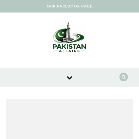
Skip to content
OUR FACEBOOK PAGE