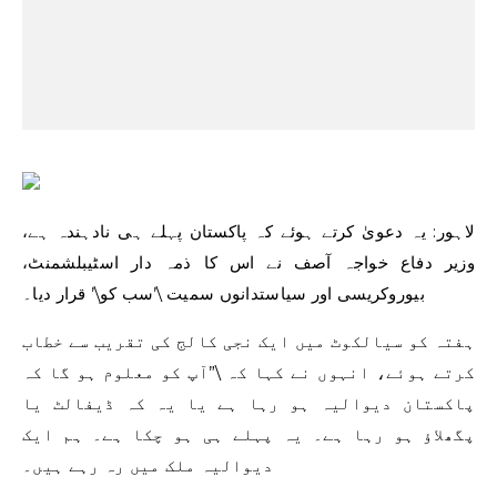
لاہور: یہ دعویٰ کرتے ہوئے کہ پاکستان پہلے ہی نادہندہ ہے،
وزیر دفاع خواجہ آصف نے اس کا ذمہ دار اسٹیبلشمنٹ،
بیوروکریسی اور سیاستدانوں سمیت \’سب کو\’ قرار دیا۔
ہفتہ کو سیالکوٹ میں ایک نجی کالج کی تقریب سے خطاب
کرتے ہوئے، انہوں نے کہا کہ \”آپ کو معلوم ہو گا کہ
پاکستان دیوالیہ ہو رہا ہے یا یہ کہ ڈیفالٹ یا
پگھلاؤ ہو رہا ہے۔ یہ پہلے ہی ہو چکا ہے۔ ہم ایک
دیوالیہ ملک میں رہ رہے ہیں۔