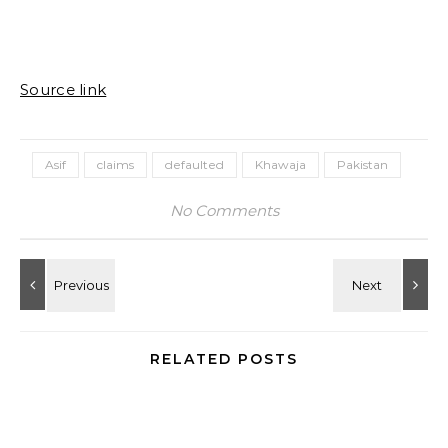
Source link
Asif
claims
defaulted
Khawaja
Pakistan
No Comments
RELATED POSTS