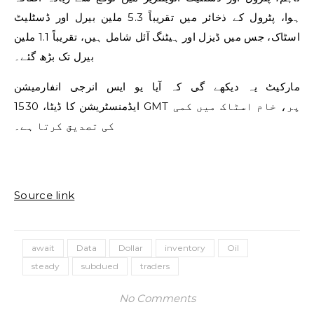
ہوا، پٹرول کے ذخائر میں تقریباً 5.3 ملین بیرل اور ڈسٹلیٹ
اسٹاک، جس میں ڈیزل اور ہیٹنگ آئل شامل ہیں، تقریباً 1.1 ملین
بیرل تک بڑھ گئے۔
مارکیٹ یہ دیکھے گی کہ آیا یو ایس انرجی انفارمیشن
ایڈمنسٹریشن کا ڈیٹا، 1530 GMT پر، خام اسٹاک میں کمی
کی تصدیق کرتا ہے۔
Source link
await
Data
Dollar
inventory
Oil
steady
subdued
traders
No Comments