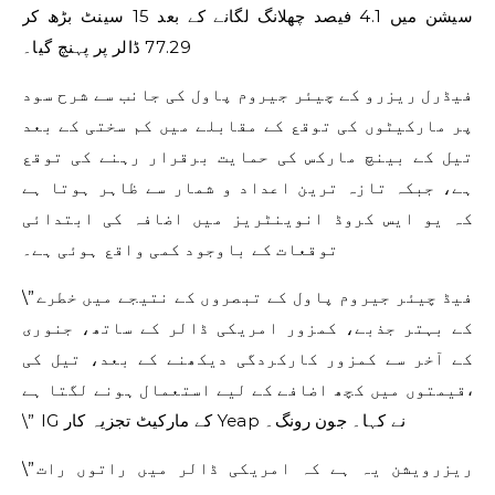
سیشن میں 4.1 فیصد چھلانگ لگانے کے بعد 15 سینٹ بڑھ کر
77.29 ڈالر پر پہنچ گیا۔
فیڈرل ریزرو کے چیئر جیروم پاول کی جانب سے شرح سود
پر مارکیٹوں کی توقع کے مقابلے میں کم سختی کے بعد
تیل کے بینچ مارکس کی حمایت برقرار رہنے کی توقع
ہے، جبکہ تازہ ترین اعداد و شمار سے ظاہر ہوتا ہے
کہ یو ایس کروڈ انوینٹریز میں اضافہ کی ابتدائی
توقعات کے باوجود کمی واقع ہوئی ہے۔
\”فیڈ چیئر جیروم پاول کے تبصروں کے نتیجے میں خطرے
کے بہتر جذبے، کمزور امریکی ڈالر کے ساتھ، جنوری
کے آخر سے کمزور کارکردگی دیکھنے کے بعد، تیل کی
قیمتوں میں کچھ اضافے کے لیے استعمال ہونے لگتا ہے،
\” IG کے مارکیٹ تجزیہ کار Yeap نے کہا۔ جون رونگ۔
\”ریزرویشن یہ ہے کہ امریکی ڈالر میں راتوں رات