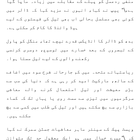
منفی ردعمل کو پہلے کے مقابلے میں زیادہ ماپا گیا
ہے،\” ییپ نے کہا، انہوں نے مزید کہا کہ ڈالر میں
کوئی بھی مسلسل بحالی اب بھی تیل کی قیمتوں کے لیے
ہیڈ وائنڈ کا کام کر سکتی ہے۔
بدھ کو ڈالر کا انڈیکس قدرے نیچے تھا، منگل کو پاول
کے تبصروں کے بعد خسارے میں توسیع، دوسری کرنسی
رکھنے والوں کے لیے تیل سستا ہوا۔
ریاستہائے متحدہ میں کم جارحانہ شرح سود میں اضافے
کے ساتھ، مارکیٹ امید کر رہی ہے کہ دنیا کی سب سے
بڑی معیشت اور تیل استعمال کرنے والے معاشی
سرگرمیوں میں تیزی سے سست روی یا یہاں تک کہ کساد
بازاری سے بچ سکتے ہیں اور تیل کی طلب میں کمی سے بچ
سکتے ہیں۔
ویسٹ پیک کے سینئر ماہر معاشیات جسٹن سمرک نے کہا
کہ \”میرے خیال میں ہم ایک معقول حد تک متوازن