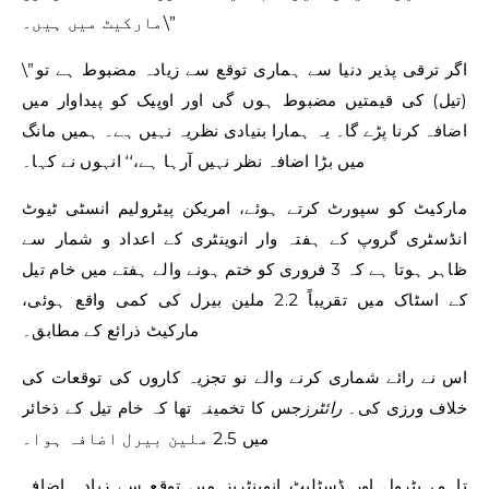
مارکیٹ میں ہیں۔\”
\”اگر ترقی پذیر دنیا سے ہماری توقع سے زیادہ مضبوط ہے تو
(تیل) کی قیمتیں مضبوط ہوں گی اور اوپیک کو پیداوار میں
اضافہ کرنا پڑے گا۔ یہ ہمارا بنیادی نظریہ نہیں ہے۔ ہمیں مانگ
میں بڑا اضافہ نظر نہیں آرہا ہے،‘‘ انہوں نے کہا۔
مارکیٹ کو سپورٹ کرتے ہوئے، امریکن پیٹرولیم انسٹی ٹیوٹ
انڈسٹری گروپ کے ہفتہ وار انوینٹری کے اعداد و شمار سے
ظاہر ہوتا ہے کہ 3 فروری کو ختم ہونے والے ہفتے میں خام تیل
کے اسٹاک میں تقریباً 2.2 ملین بیرل کی کمی واقع ہوئی،
مارکیٹ ذرائع کے مطابق۔
اس نے رائے شماری کرنے والے نو تجزیہ کاروں کی توقعات کی
خلاف ورزی کی۔
رائٹرز
جس کا تخمینہ تھا کہ خام تیل کے ذخائر
میں 2.5 ملین بیرل اضافہ ہوا۔
تاہم، پٹرول اور ڈسٹلیٹ انوینٹریز میں توقع سے زیادہ اضافہ