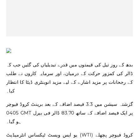
بدھ کے روز تیل کی قیمتوں میں قدرے تبدیلیاں کی گئیں جب کہ
ڈالر کی کمزور حرکت کے درمیان، اور سرمایہ کاروں نے طلب
کے رجحانات پر مزید اشارے کے لیے مزید انوینٹری ڈیٹا کا انتظار
کیا۔
گزشتہ سیشن میں 3.3 فیصد اضافے کے بعد برینٹ کروڈ فیوچر
0405 GMT پر ایک فیصد اضافے کے ساتھ 83.70 ڈالر فی بیرل
ہو گیا۔
یو ایس ویسٹ ٹیکساس انٹرمیڈیٹ (WTI) کروڈ فیوچر پچھلے