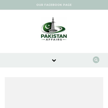
Skip to content
OUR FACEBOOK PAGE