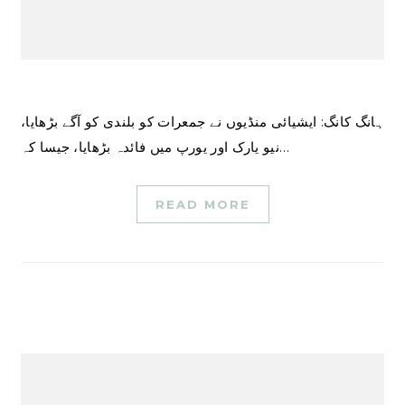
ہانگ کانگ: ایشیائی منڈیوں نے جمعرات کو بلندی کو آگے بڑھایا،
نیو یارک اور یورپ میں فائدہ بڑھایا، جیسا کہ…
READ MORE