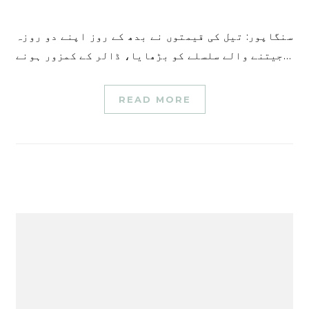
سنگاپور: تیل کی قیمتوں نے بدھ کے روز اپنے دو روزہ
جیتنے والے سلسلے کو بڑھایا، ڈالر کے کمزور ہونے…
READ MORE