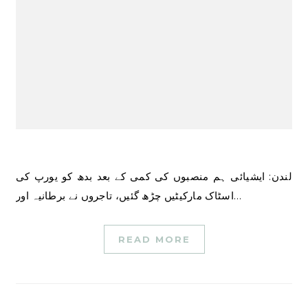
لندن: ایشیائی ہم منصبوں کی کمی کے بعد بدھ کو یورپ کی
اسٹاک مارکیٹیں چڑھ گئیں، تاجروں نے برطانیہ اور…
READ MORE