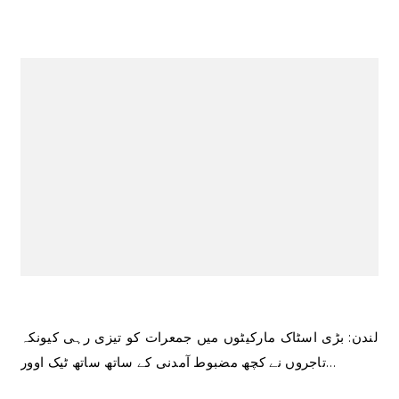
لندن: بڑی اسٹاک مارکیٹوں میں جمعرات کو تیزی رہی کیونکہ
تاجروں نے کچھ مضبوط آمدنی کے ساتھ ساتھ ٹیک اوور…