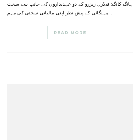
ہانگ کانگ: فیڈرل ریزرو کے دو عہدیداروں کی جانب سے سخت
مہنگائی کے پیش نظر اپنی مالیاتی سختی کی مہم…
READ MORE