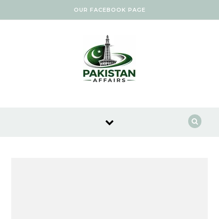
Skip to content
OUR FACEBOOK PAGE