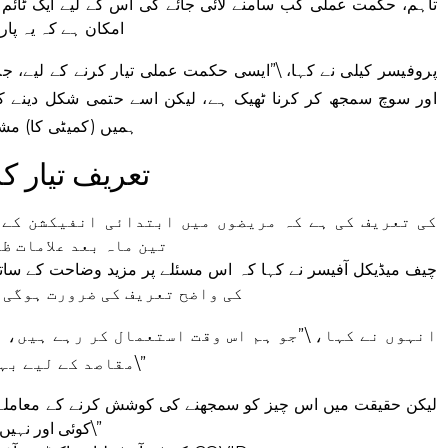
تاہم، حکمت عملی کب سامنے لائی جائے گی اس کے لیے ایک ٹائم ل
امکان ہے کہ یہ پار
پروفیسر کیلی نے کہا، \”ایسی حکمت عملی تیار کرنے کے لیے،
اور سوچ سمجھ کر کرنا ٹھیک ہے، لیکن اسے حتمی شکل دینے ک
ہمیں (کمیٹی کا) مشو
ایک تنگ لمبی COVID تعریف تیار
تین ماہ بعد علامات ظ
چیف میڈیکل آفیسر نے کہا کہ اس مسئلے پر مزید وضاحت کے ساتھ
معلومات فراہم کرنے کے لیے طویل COVID کی واضح تعریف کی ضرورت ہوگی
انہوں نے کہا، \”جو ہم اس وقت استعمال کر رہے ہیں، 
مقاصد کے لیے بہترین ہیں کیونکہ وہ بہت وسیع ہیں۔\”
کوئی اور نہیں کرنے والا ہے، تو ہمیں اسے یہاں کرنا چاہیے۔\”