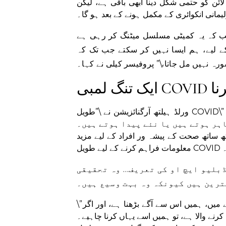
ائن کو حتمی شکل دینا ابھی باقی ہے، لیکن
لیمانی انکوائری کے مکمل ہونے کے بعد ہو گا۔
 جب کہ یہ کمیٹی مسلسل میٹنگ کر رہی ہے
ے لیے، ہم ایسا نہیں کر سکتے جب تک کہ
رہ نہیں مل جاتا،\” پروفیسر کیلی نے کہا۔
 کرنا
ورلڈ ہیلتھ آرگنائزیشن نے \”طویل COVID\” کی تعریف کی ہے کہ مریضوں میں ابتدائی انفیکشن کے
اہر ہوتے ہیں یا نئے پیدا ہوتے ہیں۔
 ساتھ صحت کے پیشہ ور افراد کے لیے مزید
۔
ڈبلیو ایچ او کی تعریف… وہ تحقیقی
\”لیکن حقیقت میں اس چیز کو سمجھنے کی کوشش کرنے کے معاملے میں، ہمیں اس سے آگے بڑھنا ہے، اور اگر