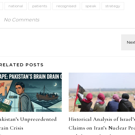
national
patients
recognised
speak
strategy
No Comments
RELATED POSTS
Pakistan’s Unprecedented
Historical Analysis of Israel’
ain Crisis
Claims on Iran’s Nuclear P