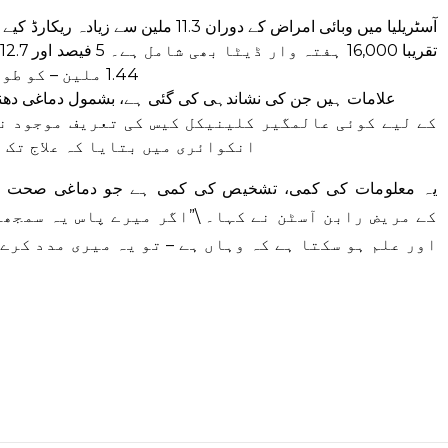
آسٹریلیا میں وبائی امراض کے دوران 11.3 
1.44 ملین – کو طویل عرصے سے کووِڈ ہونے کا اندازہ ہے۔
200 سے زیادہ طویل COVID علامات ہیں جن کی نشاندہی کی گئی ہے، بشمول دماغی
انکوائری میں بتایا کہ علاج تک ر
اور علم ہو سکتا ہے کہ وہاں ہے – تو یہ میری مدد کرے 