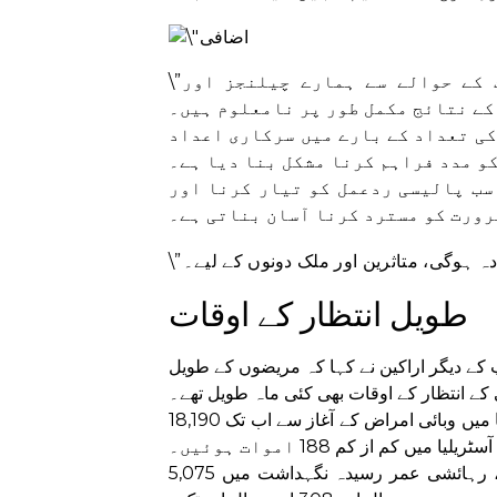
\”ہماری صحت، ملازمتوں، کیریئرز، آمدنی اور تعلقات کے حوالے سے ہمارے چیلنجز اور
کی تعداد کے بارے میں سرکاری اعداد
کو مدد فراہم کرنا مشکل بنا دیا ہے۔
اسب پالیسی ردعمل کو تیار کرنا اور
طویل انتظار کے اوقات
کے دیگر اراکین نے کہا کہ مریضوں کے طویل
 کے انتظار کے اوقات بھی کئی ماہ طویل تھے۔
آسٹریلیا میں وبائی امراض کے آغاز سے اب تک 18,190 COVID سے متعلق اموات ہو چکی ہیں، جن میں اس سال
مارچ 2020 سے، رہائشی عمر رسیدہ نگہداشت میں 5,075 COVID اموات ہوئیں، ان میں سے 3,855 پچھلے