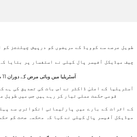
طویل عرصے سے کوویڈ کے مریضوں کو درپیش چیلنجز کو ا
چیف میڈیکل آفیسر پال کیلی نے استفسار پر بتایا کہ 
آسٹریلیا میں وبائی مرض کے دوران 11 ملین سے زیادہ کوویڈ کیسز ریکارڈ کیے گئے۔
آسٹریلیا کے اعلیٰ ڈاکٹر نے اس بات کی تصدیق کی ہے ک
قومی حکمت عملی تیار کر رہے ہیں جس میں طویل عرص
میڈیکل آفیسر پال کیلی نے کہا کہ محکمہ صحت کو حکم