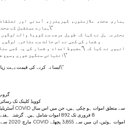
ہمارے مستقبل کے صحت کے نتائج مکمل طور پر نامعلوم ہیں۔\”
محترمہ ہل نے کہا کہ طویل عرصے سے کوویڈ والے لوگوں 
و شمار کی کمی نے اس حالت سے متاثرہ لوگوں 
انہوں نے کہا کہ \”مضبوط اعداد و شمار کی یہ کمی من
انتہائی سنگین فوری وسیع ضرورت کو مسترد کرنا آسان بناتی ہے۔\”
\”ایسا نہ کرنے کی قیمت بہت زیادہ ہوگی، متاثرین اور ملک دونوں کے لیے۔\”
گروپ 
کوویڈ کلینک تک رسائی
8 فروری تک 892 اموات شامل ہیں۔ گزشتہ ہفتے آسٹریلیا میں کم از کم 188 اموات ہوئیں۔