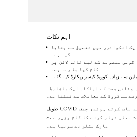
اہم نکات
یک انکوائری میں تفصیل سے بتایا
گیا ہے۔
قومی منصوبے کے لیے ٹائم لائن پر
کام کیا جا رہا ہے۔
ہ وفاقی صحت کے اہلکار ایک باضابطہ
ے سے کووِڈ کے معاملات سے نمٹنا ہے۔
طویل COVID کے اثرات کے بارے میں پارلیمانی انکوائری سے پہلے بات کرتے ہوئے، چیف
ت عملی تیار کرنے کا کام وزیر صحت
مارک بٹلر نے سونپا ہے۔