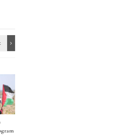
s
rogram