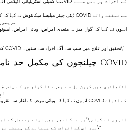
کمیٹی آسٹریلیائی اکیڈمی آف سائنس کے
ڈپٹی چیئر میلیسا میکانٹوش نے کہا کہ کمیٹی کا
مریضوں 
انہوں نے کہا کہ گول میز … متعدی امراض، وبائی امراض، امی
\”کمیٹی کے لئے یہ ایک بہترین موقع ہے کہ وہ COVID تحقیق اور علاج میں سب سے آگے افراد سے سنیں۔\”
چیلنجوں کی مکمل حد نامعلو
ک
انکوائری میں کیرن ہل سے بھی سنا گیا، جن کے پاس طو
لو
انہوں نے کہا کہ وبائی مرض کے آغاز سے تقریباً تین 
انہوں نے کہا، \”یہ ملک ابھی بھی اپنے ردعمل کے اب
میں اس کے اثرات کے پیمانے کو ہمیشہ پوری طرح سے تسلیم نہیں کیا جاتا ہے۔\”