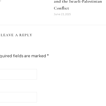
and the Israeli-Palestinian
6
Conflict
June 23, 2025
LEAVE A REPLY
quired fields are marked
*