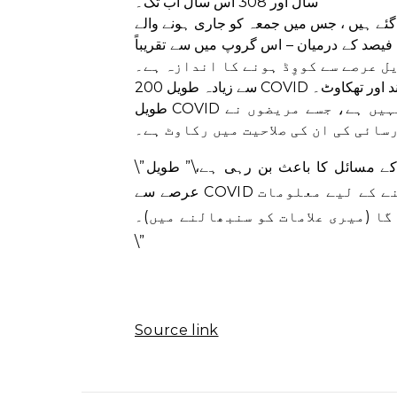
سال اور 308 اس سال اب تک۔
ملین سے زیادہ ریکارڈ کیے گئے ہیں ، جس میں جمعہ کو جاری ہونے والے
تقریبا 16,000 ہفتہ وار ڈیٹا بھی شامل ہے۔ 5 فیصد اور 12.7 فیصد کے درمیان – اس گروپ میں سے تقریباً
 دھند اور تھکاوٹ۔
طویل COVID کے لیے کوئی عالمگیر کلینیکل کیس کی تعریف موجود نہیں ہے، جسے مریضوں نے
سائی کی ان کی صلاحیت میں رکاوٹ ہے۔
\”یہ معلومات کی کمی، تشخیص کی کمی ہے جو دماغی صحت کے مسائل کا باعث بن رہی ہے،\” طویل
عرصے سے COVID کے مریض رابن آسٹن نے کہا۔ \”اگر میرے پاس یہ سمجھنے کے لیے معلومات
گا (میری علامات کو سنبھالنے میں)۔
\”
Source link