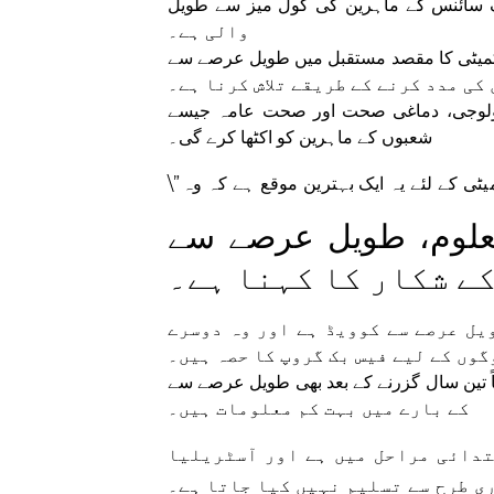
 ماہرین کی گول میز سے طویل COVID کے اثرات پر بھی سننے
والی ہے۔
 مقصد مستقبل میں طویل عرصے سے COVID سے نمٹنے والے
کی مدد کرنے کے طریقے تلاش کرنا ہے۔
ونولوجی، دماغی صحت اور صحت عامہ جیسے
شعبوں کے ماہرین کو اکٹھا کرے گی۔
م، طویل عرصے سے COVID
ے شکار کا کہنا ہے۔
یل عرصے سے کوویڈ ہے اور وہ دوسرے
گوں کے لیے فیس بک گروپ کا حصہ ہیں۔
سال گزرنے کے بعد بھی طویل عرصے سے COVID کے اثرات
کے بارے میں بہت کم معلومات ہیں۔
تدائی مراحل میں ہے اور آسٹریلیا