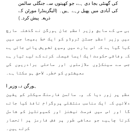
کی گھنٹی بجا دی ہے، جو کھیتوں سے جنگلی سالمن
کی آبادی میں پھیل رہے ہیں۔
(الیگزینڈرا مورٹن کے
ذریعہ پیش کردہ)
بی سی کے سابق وزیر اعظم جان ہورگن نے گذشتہ مارچ
میں وزیر اعظم جسٹن ٹروڈو کو ایک خط بھیجا جس میں
کہا گیا ہے کہ اس بارے میں وسیع تشویش پائی جاتی ہے
کہ وفاقی حکومت ایک ایسا فیصلہ کرنے کے لیے تیار ہے
جس سے سینکڑوں ملازمتوں اور ساحلی برادریوں کی
معیشتوں کو خطرہ لاحق ہو سکتا ہے۔
ہورگن نے وزیر ا
عظم پر زور دیا کہ وہ سالمن فارمنگ سیکٹر کو یقین
دلائیں کہ ایک مناسب منتقلی پروگرام نافذ کیا جائے
گا اور اس میں فرسٹ نیشنز اور کمیونٹیز کو شامل
کرنا چاہیے جو معاشی طور پر فش فارمز پر انحصار
کرتے ہیں۔