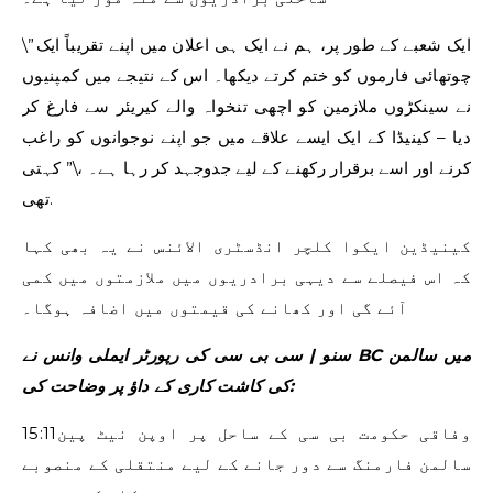
\”ایک شعبے کے طور پر، ہم نے ایک ہی اعلان میں اپنے تقریباً ایک
چوتھائی فارموں کو ختم کرتے دیکھا۔ اس کے نتیجے میں کمپنیوں
نے سینکڑوں ملازمین کو اچھی تنخواہ والے کیریئر سے فارغ کر
دیا – کینیڈا کے ایک ایسے علاقے میں جو اپنے نوجوانوں کو راغب
کرنے اور اسے برقرار رکھنے کے لیے جدوجہد کر رہا ہے۔ ،\” کہتی
تھی.
کینیڈین ایکوا کلچر انڈسٹری الائنس نے یہ بھی کہا
کہ اس فیصلے سے دیہی برادریوں میں ملازمتوں میں کمی
آئے گی اور کھانے کی قیمتوں میں اضافہ ہوگا۔
سنو | سی بی سی کی رپورٹر ایملی وانس نے BC میں سالمن
کی کاشت کاری کے داؤ پر وضاحت کی:
وفاقی حکومت بی سی کے ساحل پر اوپن نیٹ پین
15:11
سالمن فارمنگ سے دور جانے کے لیے منتقلی کے منصوبے