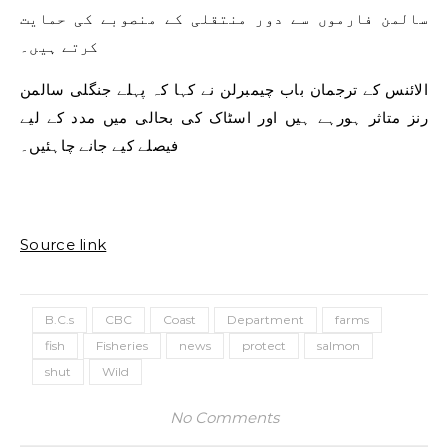
سالمن فارموں سے دور منتقلی کے منصوبے کی حمایت
کرتے ہیں۔
الائنس کے ترجمان باب چیمبرلن نے کہا کہ پہلے جنگلی سالمن
رنز متاثر ہورہے ہیں اور اسٹاک کی بحالی میں مدد کے لیے
فیصلے کیے جانے چاہئیں۔
Source link
B.C.s
CBC
Coast
Department
farms
fish
Fisheries
news
protect
salmon
shut
Wild
No Comments