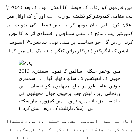
\”2020 میں فارموں کو ہٹانے کے فیصلے کا اعلان ہونے کے بعد
سے مقامی کمیونٹیز کو تکلیف ہو رہی ہے، اور آج کے اوائل میں
اعلان کردہ اس جان بوجھ کر بے خبر فیصلے کی بدولت، یہ
کمیونٹیز ایسے نتائج کے منفی سماجی و اقتصادی اثرات کا تجربہ
کرتی رہیں گی جو سیاست پر مبنی تھے۔ سائنس،\’\’ ایسوسی
ایشن کے ایگزیکٹو ڈائریکٹر برائن کنگزیٹ نے ایک بیان میں کہا۔
2019 میں نوعمر جنگلی سالمن کا نمونہ سمندری
جوؤں کے انفیکشن کے ساتھ دکھایا گیا ہے۔ سمندری
جوئیں عام طور پر بالغ مچھلیوں کو نقصان نہیں
پہنچاتی ہیں، لیکن جب پرجیوی جوان مچھلیوں کی
جلد سے جڑ جاتے ہیں، تو وہ انہیں کمزور یا مار سکتے
ہیں۔
(میک بارٹلیٹ کے ذریعہ پیش کردہ)
ڈیان موریسن، ایسوسی ایشن کی چیئر اور مووی کینیڈا
ویسٹ کی منیجنگ ڈائریکٹر نے کہا کہ وفاقی حکومت نے
ساحلی برادریوں سے منہ موڑ لیا ہے۔