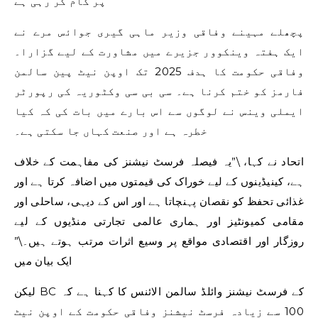
پر کام کر رہی ہے
پچھلے مہینے وفاقی وزیر ماہی گیری جوائس مرے نے
ایک ہفتہ وینکوور جزیرے میں مشاورت کے لیے گزارا۔
وفاقی حکومت کا ہدف 2025 تک اوپن نیٹ پین سالمن
فارمز کو ختم کرنا ہے۔ سی بی سی وکٹوریہ کی رپورٹر
ایملی وینس نے لوگوں سے اس بارے میں بات کی کہ کیا
خطرہ ہے اور صنعت کہاں جا سکتی ہے۔
اتحاد نے کہا، \”یہ فیصلہ فرسٹ نیشنز کی مفاہمت کے خلاف
ہے، کینیڈینوں کے لیے خوراک کی قیمتوں میں اضافہ کرتا ہے اور
غذائی تحفظ کو نقصان پہنچاتا ہے اور اس کے دیہی، ساحلی اور
مقامی کمیونٹیز اور ہماری عالمی تجارتی منڈیوں کے لیے
روزگار اور اقتصادی مواقع پر وسیع اثرات مرتب ہوتے ہیں۔\”
ایک بیان میں
لیکن BC کے فرسٹ نیشنز وائلڈ سالمن الائنس کا کہنا ہے کہ
100 سے زیادہ فرسٹ نیشنز وفاقی حکومت کے اوپن نیٹ