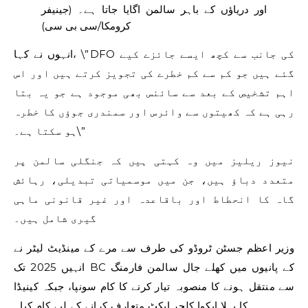
اور دریاؤں کے باہر سالمن اگایا جاتا ہے۔
(جینیفر
کرومکا/سی بی سی)
انہوں نے کہا، \”DFO کی جانب سے کچھ ایسے جائزے کیے
گئے ہیں جو کم سے کم خطرے کی تجویز کرتے ہیں اور اس
اہم تشخیص کے بعد سے سائنس بھی موجود ہے جو یہ بتا
رہی ہے کہ کھیتوں سے وائرس اور سمندری جوؤں کا خطرہ
ہو سکتا ہے۔\”
نیوز ریلیز میں وہ کہتی ہیں کہ جنگلی سالمن پر
متعدد دباؤ ہیں، جن میں موسمیاتی تبدیلی، رہائش
گاہ کا انحطاط اور باقاعدہ اور غیر قانونی ماہی
گیری شامل ہیں۔
وزیر اعظم جسٹن ٹروڈو کی طرف سے مرے کے مینڈیٹ لیٹر نے
انہیں 2025 تک BC کے پانیوں میں کھلے جال سالمن فارمنگ
سے منتقل ہونے کا منصوبہ تیار کرنے کا کام سونپا، جبکہ کینیڈا
کا پہلا ایکوا کلچر ایکٹ متعارف کرانے کے لیے کام کیا۔