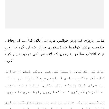
ماہی پروری کے وزیر جوائس مرے نے اعلان کیا ہے کہ وفاقی
حکومت برٹش کولمبیا کے ڈسکوری جزائر کے ارد گرد 15 اوپن
نیٹ اٹلانٹک سالمن فارموں کے لائسنس کی تجدید نہیں کرے
گی۔
مرے نے ایک نیوز ریلیز میں کہا ہے کہ ڈسکوری جزائر
کا علاقہ جنگلی سالمن کے لیے ہجرت کا ایک اہم راستہ
ہے جہاں تنگ راستے نقل مکانی کرنے والے نوعمر
سالمن کو کھیتوں کے ساتھ قریبی رابطے میں لاتے ہیں۔
وہ کہتی ہیں کہ حالیہ سائنس فارموں سے جنگلی سالمن
کو لاحق خطرات پر غیر یقینی کی نشاندہی کرتی ہے، اور