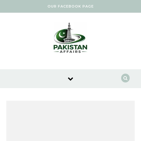
Skip to content
OUR FACEBOOK PAGE