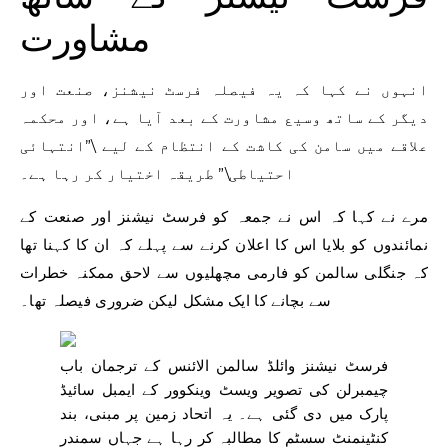
مشاورت
انہوں نے کہا کہ یہ فیصلہ فرسٹ نیشنز، صنعت اور
دیگر کے ساتھ وسیع مشاورت کے بعد آیا ہے، اور محکمہ
علاقے میں سامن کی کاشت کے انتظام کے لیے \”انتہائی
احتیاطی\” طریقہ اختیار کر رہا ہے۔
مرے نے کہا کہ اس نے جمعہ کو فرسٹ نیشنز اور صنعت کے
نمائندوں کو بلایا اس کا اعلان کرنے سے پہلے کہ ان کا کہنا تھا
کہ جنگلی سالمن کو فارمی مچھلیوں سے لاحق ممکنہ خطرات
سے بچانے کا ایک مشکل لیکن ضروری فیصلہ تھا۔
فرسٹ نیشنز وائلڈ سالمن الائنس کے ترجمان باب
چیمبرلن کی تصویر ویسٹ وینکوور کے ایمبل سائیڈ
پارک میں دی گئی ہے۔ یہ اتحاد زمین پر مبنی، بند
کنٹینمنٹ سسٹم کا مطالبہ کر رہا ہے جہاں سمندر