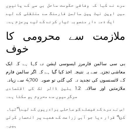
مرے نے کہا کہ وفاقی حکومت ساحل بی سی کے پانیوں
میں اوپن نیٹ پین سالمن فارمنگ سے منتقلی کے لیے
ایک ذمہ دار منصوبہ تیار کرنے کے لیے پرعزم ہے۔
ملازمت سے محرومی کا
خوف
بی سی سالمن فارمرز ایسوسی ایشن نے کہا ہے کہ ایک
معاشی تجزیہ سے یہ نتیجہ اخذ کیا گیا ہے کہ اگر سالمن فارم
کے لائسنسوں کی تجدید نہ کی گئی تو صوبہ 4,700 سے زیادہ
ملازمتیں اور سالانہ 1.2 بلین ڈالر تک کی اقتصادی
سرگرمیوں سے محروم ہو سکتا ہے۔
اس نے مرے کے فیصلے کو ساحلی برادریوں کے لیے \”تباہ
کن\” قرار دیا جو آبی زراعت کے شعبے پر انحصار کرتی
ہیں۔