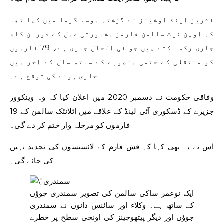
فشریز اینڈ اوشینز نے گزشتہ موسم گرما میں کہا تھا
کہ اوپن نیٹ سالمن فارمز مشاورتی عمل کے دوران کام
جاری رکھ سکتے ہیں جو فی الحال جاری ہے، 79 فارموں
کو منتقلی کے حتمی منصوبے کے ساتھ سال کے آخر میں
جاری ہونے کی توقع ہے۔
وفاقی حکومت نے دسمبر 2020 میں اعلان کیا کہ وہ وینکوور
جزیرے کے ڈسکوری آئی لینڈ کے علاقے میں اٹلانٹک سالمن کے 19
فارموں کو مرحلہ وار ختم کر دے گی۔
اس نے یہ بھی کہا کہ فش فارم کے لائسنسوں کی تجدید نہیں
کی جائے گی۔
ایک نوعمر ساکی سالمن کی تصویر سمندری جوؤں
کے ساتھ ہے۔ وکلاء اور سائنس دانوں نے سمندری
جوؤں اور دیگر پیتھوجینز کی اونچی سطح پر خطرے