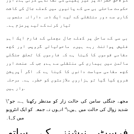
حکومت ساحلی بی سی کے پانیوں میں کھلے جال کی کاشت
کاری سے دور منتقلی کے لیے ایک ذمہ دارانہ منصوبہ
تیار کرنے کے لیے پرعزم ہے۔
بی سی کے ساحل پر کھلے جال مچھلی کے فارم ایک اہم
فلیش پوائنٹ رہے ہیں، ماحولیاتی گروپس اور کچھ
مقامی قوموں کا کہنا ہے کہ فارموں کا تعلق جنگلی
سالمن میں بیماری کی منتقلی سے ہے، جب کہ صنعت اور
کچھ مقامی سیاست دانوں کا کہنا ہے کہ اگر آپریشن
شروع کیا گیا تو ہزاروں ملازمتوں کو خطرہ ہے۔ مرحلہ
وار ہیں.
\”مجھے جنگلی سامن کی حالت زار کو مدنظر رکھنا ہے، جو
شدید زوال کی حالت میں ہیں،\” انہوں نے جمعہ کو ایک انٹرویو
میں کہا۔
فرسٹ نیشنز کے ساتھ