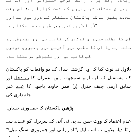
درمیان مختلف تبدیلیوں کے تحت گزارا ہے؛ اس وقت
مجھے یقین ہے کہ پاکستان منتقلی کے دور میں ہے اور
بالکل یہ کسی بھی طرح سے جا سکتا ہے۔\”
اس کا مطلب جمہوری قوتوں کی کامیابی اور مضبوطی ہو
سکتا ہے یا اس کا مطلب غیر آئینی غیر جمہوری قوتوں
کی کامیابی اور مضبوطی ہو سکتا ہے۔
بلاول نے نوٹ کیا کہ وہ گزشتہ سال کے دو واقعات کو پاکستان
کے مستقبل کے لیے اہم سمجھتے ہیں: عمران کا
بے دخل
اور
سابق آرمی چیف جنرل (ر) قمر جاوید باجوہ کا
عہد
غیر
جانبداری کی.
پڑھیں
پاکستان کا جمہوری خسارہ
عدم اعتماد کا ووٹ جس نے پی ٹی آئی کے سربراہ کو عہدے سے
ہٹا دیا، بلاول نے اسے ایک \”ادارہاتی اور جمہوری سنگ میل\”