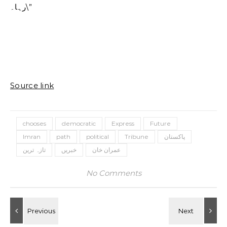
رہا۔\”
Source link
chooses
democratic
Express
Future
پاکستان
Tribune
political
path
Imran
عمران خان
خبریں
تازہ ترین
No Comments