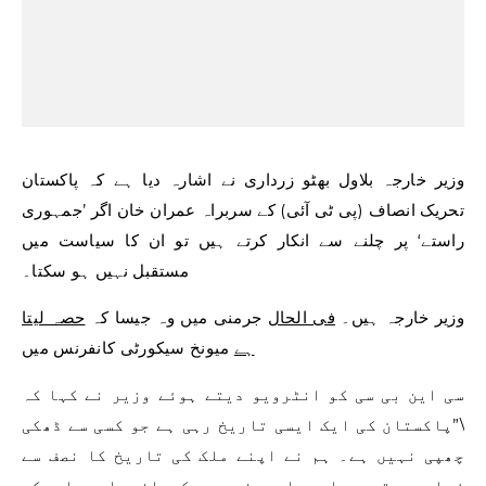
وزیر خارجہ بلاول بھٹو زرداری نے اشارہ دیا ہے کہ پاکستان
تحریک انصاف (پی ٹی آئی) کے سربراہ عمران خان اگر ’جمہوری
راستے‘ پر چلنے سے انکار کرتے ہیں تو ان کا سیاست میں
مستقبل نہیں ہو سکتا۔
وزیر خارجہ ہیں۔
فی الحال
جرمنی میں وہ جیسا کہ
حصہ لیتا
ہے
میونخ سیکورٹی کانفرنس میں
سی این بی سی کو انٹرویو دیتے ہوئے وزیر نے کہا کہ
\”پاکستان کی ایک ایسی تاریخ رہی ہے جو کسی سے ڈھکی
چھپی نہیں ہے۔ ہم نے اپنے ملک کی تاریخ کا نصف سے
زیادہ وقت براہ راست فوجی حکمرانی اور اس کے