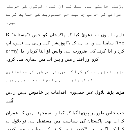
بڑھنا چاہتی ہے، ملک کے ان تمام لوگوں کی حوصلہ
افزائی کی جانی چاہیے جو جمہوریت کی حمایت کرتے
ہیں۔
تاہم، انہوں نے دعویٰ کیا کہ پاکستان کو جس \”مسئلے\” کا
سامنا ہے وہ یہ ہے کہ \”اپوزیشن کہہ رہی ہے: نہیں، آپ [the
army] کردار ادا کرنے کی ضرورت ہے، واپس آؤ اپنا کردار ادا
کرو اور اقتدار میں واپس آنے میں ہماری مدد کرو۔
وزیر نے زور دے کر کہا کہ فوج کی اس طرح کی مداخلتیں
نہ تو فوج اور نہ ہی قوم کے مفاد میں ہیں۔
مزید پڑھ
بلاول غیر جمہوری اقدامات پر خاموش نہیں رہیں
گے۔
جب خاص طور پر پوچھا گیا کہ کیا وہ سمجھتے ہیں کہ عمران
کا اب بھی پاکستان کی سیاست میں مستقبل ہے، تو بلاول نے
کہا کہ اگرچہ وہ \”کبھی نہیں کہتے کہ سیاست میں کبھی