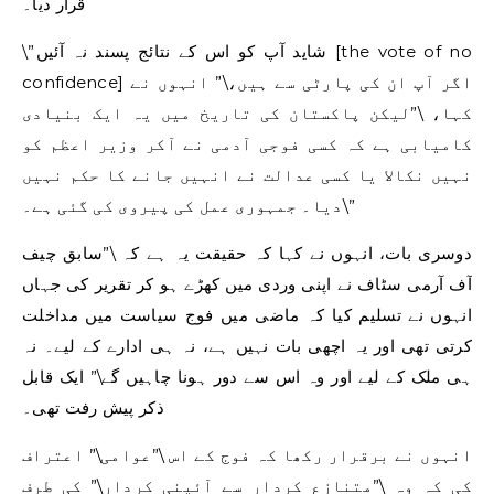
قرار دیا۔
\”شاید آپ کو اس کے نتائج پسند نہ آئیں [the vote of no
confidence] اگر آپ ان کی پارٹی سے ہیں،\” انہوں نے
کہا، \”لیکن پاکستان کی تاریخ میں یہ ایک بنیادی
کامیابی ہے کہ کسی فوجی آدمی نے آکر وزیر اعظم کو
نہیں نکالا یا کسی عدالت نے انہیں جانے کا حکم نہیں
دیا۔ جمہوری عمل کی پیروی کی گئی ہے۔\”
دوسری بات، انہوں نے کہا کہ حقیقت یہ ہے کہ \”سابق چیف
آف آرمی سٹاف نے اپنی وردی میں کھڑے ہو کر تقریر کی جہاں
انہوں نے تسلیم کیا کہ ماضی میں فوج سیاست میں مداخلت
کرتی تھی اور یہ اچھی بات نہیں ہے، نہ ہی ادارے کے لیے۔ نہ
ہی ملک کے لیے اور وہ اس سے دور ہونا چاہیں گے\” ایک قابل
ذکر پیش رفت تھی۔
انہوں نے برقرار رکھا کہ فوج کے اس \”عوامی\” اعتراف
کی کہ وہ \”متنازع کردار سے آئینی کردار\” کی طرف