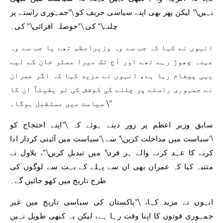
نہیں\” لیکن پھر بھی اپنے سیاسی حریف کو \”جمہوری راستے پر
چلنے\” کی \”حوصلہ افزائی\” کی۔
انہوں نے کہا کہ جب سے وہ وزیراعظم تھے یا جب سے وہ
عہدہ چھوڑ رہے تھے اور آج تک میرا مسٹر خان کے لیے
یہی پیغام رہا ہے، انہوں نے مزید کہا کہ اگر عمران
نے جمہوری راستے پر چلنے کی کوشش کی تو یقیناً ان کا
سیاست میں مستقبل ہوگا۔ \”
سابق وزیر اعظم پر زور دیتے ہوئے کہ \”اپنے احتجاج کو
\’سیاست میں مداخلت کریں\’ سے \’سیاست میں آئینی کردار ادا
کرنے کا عہد کرنے والے ہر فرد\’ میں تبدیل کریں\”، بلاول نے
متنبہ کیا کہ عمران بھی ان سے پہلے کے بہت سے لوگوں کی
طرح تاریخ میں کھو جائیں گے۔
انہوں نے مزید کہا، \”پاکستان کی سیاسی تاریخ میں غیر
جمہوری قوتوں کا اپنا وقت رہا ہے، لیکن یہ کبھی طویل نہیں