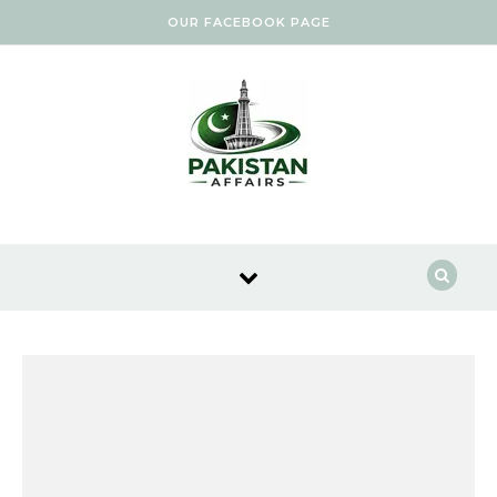
Skip to content
OUR FACEBOOK PAGE