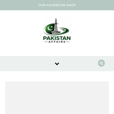
Skip to content
OUR FACEBOOK PAGE