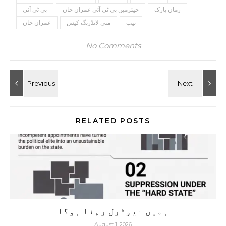
زمان پارک
چیئرمین پی ٹی آئی عمران خان
پی ٹی آئی
نیب
منی لانڈرنگ کیس
عمران خان
No Comments
RELATED POSTS
ہمیں نیوٹرل رہنا ہوگا
August 1, 2026