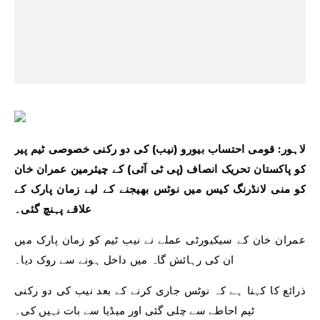
لاہور: قومی احتساب بیورو (نیب) کی دو رکنی خصوصی ٹیم پیر
کو پاکستان تحریک انصاف (پی ٹی آئی) کے چیئرمین عمران خان
کو منی لانڈرنگ کیس میں نوٹس بھیجنے کے لیے زمان پارک کے
علاقے پہنچ گئی۔
عمران خان کے سیکیورٹی عملے نے نیب ٹیم کو زمان پارک میں
ان کی رہائش گاہ میں داخل ہونے سے روک دیا۔
ذرائع کا کہنا ہے کہ نوٹس جاری کرنے کے بعد نیب کی دو رکنی
ٹیم احاطے سے چلی گئی اور میڈیا سے بات نہیں کی۔