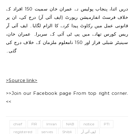
دریں اثنا، پنجاب پولیس نے عمران خان سمیت 150 افراد کے
خلاف فرسٹ انفارمیشن رپورٹ (ایف آئی آر) درج کی، ان پر
قانونی عمل میں رکاوٹ پیدا کرنے کا الزام لگایا۔ ایف آئی آر
ریس کورس تھانے میں پی ٹی آئی کے سربراہ عمران خان،
سینیٹر شبلی فراز اور 150 نامعلوم ملزمان کے خلاف درج کی
گئی۔
>Source link>
>>Join our Facebook page From top right corner.
<<
chief
FIR
Imran
NAB
notice
PTI
registered
serves
Shibli
ایف آئی آر