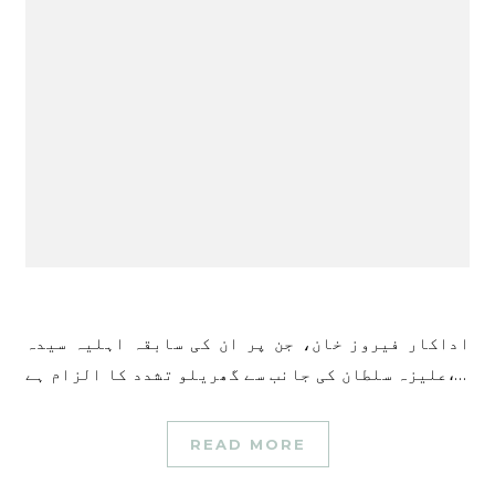
اداکار فیروز خان، جن پر ان کی سابقہ ​​اہلیہ سیدہ
علیزہ سلطان کی جانب سے گھریلو تشدد کا الزام ہے،…
READ MORE