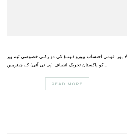
لاہور: قومی احتساب بیورو (نیب) کی دو رکنی خصوصی ٹیم پیر
کو پاکستان تحریک انصاف (پی ٹی آئی) کے چیئرمین…
READ MORE