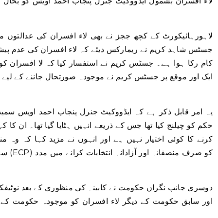
لاء افسران بشمول ایڈووکیٹ جنرل پنجاب احمد اویس کو بحال
لاہورہائیکورٹ کے کچھ ججز نے بھی لاء افسران کی عدالتوں می
جسٹس شاہد کریم نے ریمارکس دیئے کہ لاء افسران کی عدم پی
کام رکا ہوا ہے۔ جسٹس کریم نے استفسار کیا کہ لا افسران ک
ایک اور موقع پر جسٹس کریم نے موجودہ صورتحال جاننے کے لیے 
یہ امر قابل ذکر ہے کہ ایڈووکیٹ جنرل پنجاب احمد اویس سمی
حکم کو چیلنج کیا تھا جس کے ذریعے انہیں ہٹایا گیا تھا۔ ان کا 
کرنے کا کوئی اختیار نہیں ہے اور انہوں نے مزید کہا کہ وہ
سکتی 
دوسری جانب نگراں حکومت نے کابینہ کی منظوری کے بعد نوٹیفک
اور سابق حکومت کے دیگر لاء افسران کو موجودہ حکومت کے 