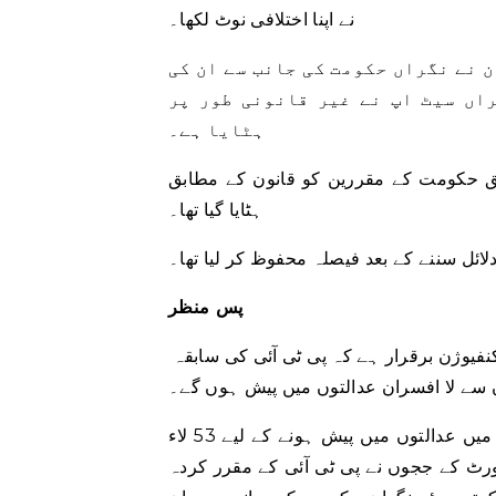
نے اپنا اختلافی نوٹ لکھا۔
 نے نگراں حکومت کی جانب سے ان کی
اں سیٹ اپ نے غیر قانونی طور پر
ہٹایا ہے۔
ق حکومت کے مقررین کو قانون کے مطابق
ہٹایا گیا تھا۔
دلائل سننے کے بعد فیصلہ محفوظ کر لیا تھا۔
پس منظر
یوژن برقرار ہے کہ پی ٹی آئی کی سابقہ ​​
سے لا افسران عدالتوں میں پیش ہوں گے۔
جہاں پنجاب کی نگراں حکومت نے حکومت سے متعلق معاملات میں عدالتوں میں پیش ہونے کے لیے 53 لاء
ورٹ کے ججوں نے پی ٹی آئی کے مقرر کردہ