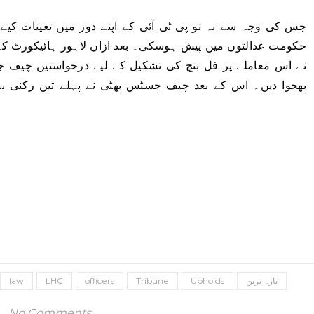
جس کی وجہ سے نہ تو پی ٹی آئی کے اپنے دور میں تعینات کیے 
حکومت عدالتوں میں پیش ہوسکی۔ بعد ازاں لاہور ہائیکورٹ ک
نے اس معاملے پر فل بنچ کی تشکیل کے لیے درخواستیں چیف ج
بھجوا دیں۔ اس کے بعد چیف جسٹس بھٹی نے پہلے تین رکنی بنچ
تازہ ترین
Upholds
Tribune
officers
LHC
law
No Comments