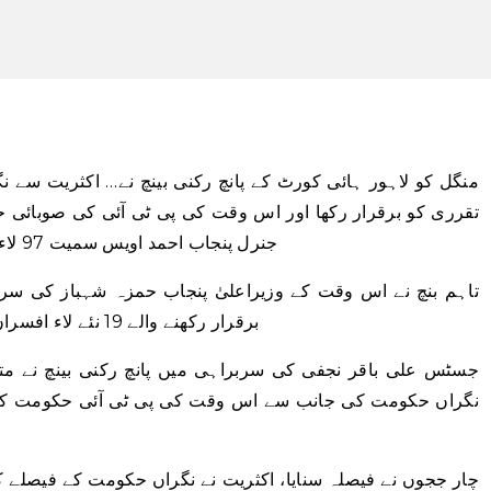
منگل کو لاہور ہائی کورٹ کے پانچ رکنی بینچ نے…
اکثریت سے ن
تقرری کو برقرار رکھا اور اس وقت کی پی ٹی آئی کی صوبائی
جنرل پنجاب احمد اویس سمیت 97 لاء افسران کی درخواستیں خارج کر دی گئیں۔
تاہم بنچ نے اس وقت کے وزیراعلیٰ پنجاب حمزہ شہباز کی سر
برقرار رکھنے والے 19 نئے لاء افسران کے نوٹیفکیشن کو بھی کالعدم قرار دے دیا۔
جسٹس علی باقر نجفی کی سربراہی میں پانچ رکنی بینچ نے 
نگراں حکومت کی جانب سے اس وقت کی پی ٹی آئی حکومت کی ج
چار ججوں نے فیصلہ سنایا، اکثریت نے نگراں حکومت کے فیصلے