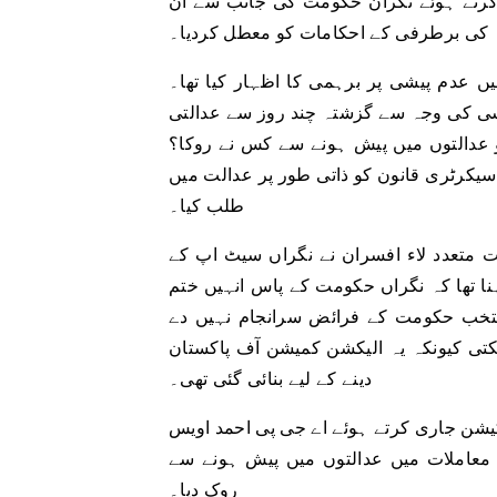
 کرتے ہوئے نگران حکومت کی جانب سے ان
کی برطرفی کے احکامات کو معطل کردیا۔
ں عدم پیشی پر برہمی کا اظہار کیا تھا۔
شی کی وجہ سے گزشتہ چند روز سے عدالتی
و عدالتوں میں پیش ہونے سے کس نے روکا؟
سیکرٹری قانون کو ذاتی طور پر عدالت میں
طلب کیا۔
ت متعدد لاء افسران نے نگراں سیٹ اپ کے
کہنا تھا کہ نگراں حکومت کے پاس انہیں ختم
 منتخب حکومت کے فرائض سرانجام نہیں دے
کیونکہ یہ الیکشن کمیشن آف پاکستان (ECP) کو صرف منصفانہ اور آزادانہ انتخابات کرانے میں مدد
دینے کے لیے بنائی گئی تھی۔
یشن جاری کرتے ہوئے اے جی پی احمد اویس
معاملات میں عدالتوں میں پیش ہونے سے
روک دیا۔