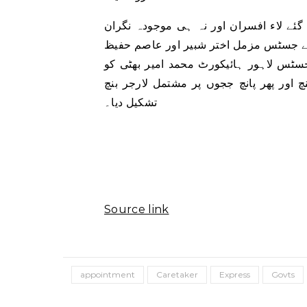
گئے لاء افسران اور نہ ہی موجودہ نگران
ے جسٹس مزمل اختر شبیر اور عاصم حفیظ
سٹس لاہور ہائیکورٹ محمد امیر بھٹی کو
 اور پھر پانچ ججوں پر مشتمل لارجر بنچ
تشکیل دیا۔
Source link
appointment
Caretaker
Express
Govts