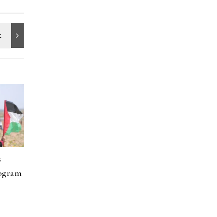
s
rogram