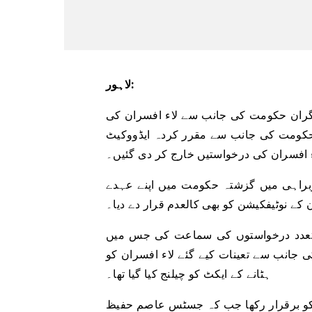
لاہور:
گران حکومت کی جانب سے لاء افسران کی
 حکومت کی جانب سے مقرر کردہ ایڈووکیٹ
براہی میں گزشتہ حکومت میں اپنے عہدے
متعدد درخواستوں کی سماعت کی جس میں
انب سے تعینات کیے گئے لاء افسران کو
ہٹانے کے ایکٹ کو چیلنج کیا گیا تھا۔
 کو برقرار رکھا جب کہ جسٹس عاصم حفیظ