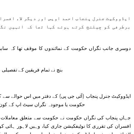
ایڈووکیٹ جنرل پنجاب احمد اویس اور دیگر لاء افسران
برطرفی کو چیلنج کرتے ہوئے کہا تھا کہ انہیں نگر
دوسری جانب نگراں حکومت کے نمائندوں کا موقف تھا کہ ساب
بنچ نے تمام فریقین کے تفصیلی 
ایڈووکیٹ جنرل پنجاب (آئی جی پی) کے دفتر میں اس حوالے سے کنف
حکومت یا موجودہ نگراں سیٹ اپ کے کون 
افسران کی تقرری کا نوٹیفکیشن جاری کیا، وہیں لاہور ہائی ک